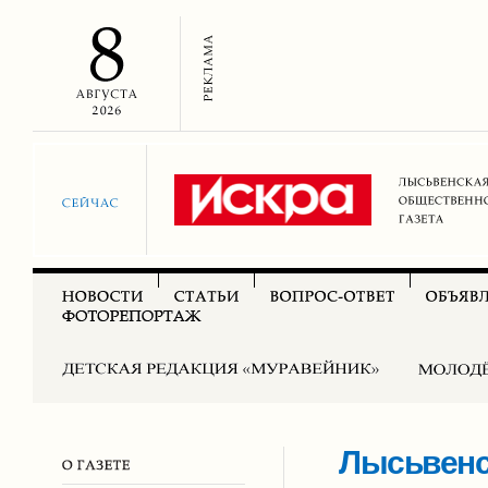
Лысьвенск