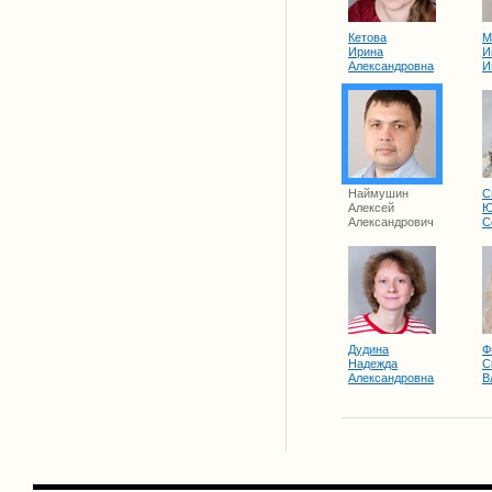
Кетова
М
Ирина
И
Александровна
И
Наймушин
С
Алексей
Ю
Александрович
С
Дудина
Ф
Надежда
С
Александровна
В