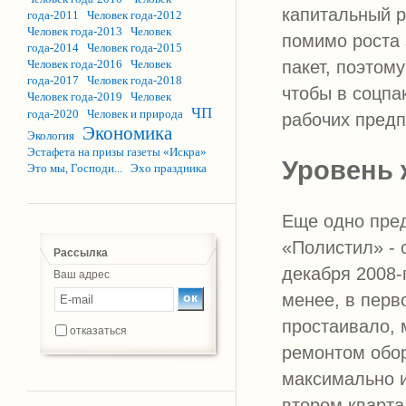
капитальный 
года-2011
Человек года-2012
Человек года-2013
Человек
помимо роста 
года-2014
Человек года-2015
Человек года-2016
Человек
пакет, поэтом
года-2017
Человек года-2018
чтобы в соцпа
Человек года-2019
Человек
ЧП
года-2020
Человек и природа
рабочих предп
Экономика
Экология
Эстафета на призы газеты «Искра»
Уровень 
Это мы, Господи...
Эхо праздника
Еще одно пред
«Полистил» - 
Рассылка
декабря 2008-
Ваш адрес
менее, в перв
простаивало, 
отказаться
ремонтом обор
максимально и
втором кварта