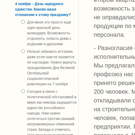
4 ноября – День народного
возможность з
единства. Каково ваше
отношение к этому празднику?
не оправдалис
Для меня это просто ещё
продукции по 
один красный день
календаря. Возможность
персонала.
отдохнуть, побыть дома с
родными и друзьями
- Разногласия
Нельзя забывать историю,
исполнительн
даже если нам не нравится
её наследие. Нужно вернуть
Мы предлагал
празднование Дня Великой
профсоюз нас 
Октябрьской
социалистической
принято реше
революции на 7 ноября
200 человек. 
Сегодня в связи с
политической обстановкой в
откладывали с
мире как никогда ощущается
единство российского
на строительн
народа. Нам нужно
человек, попа
сплотиться против санкций,
неправомерных обвинений
предприятии. 
стран Запада и отмечать