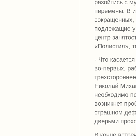
разойтись с м
перемены. В и
сокращенных, 
подлежащие у
центр занятос
«Полистил», т
- Что касаетс
во-первых, ра
трехстороннее
Николай Михай
необходимо по
возникнет про
страшном дефи
дверьми прохо
В конце встре