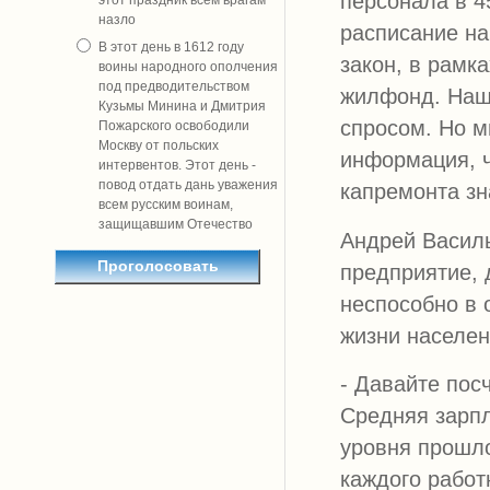
персонала в 4
этот праздник всем врагам
назло
расписание на
В этот день в 1612 году
закон, в рамк
воины народного ополчения
под предводительством
жилфонд. Наша
Кузьмы Минина и Дмитрия
спросом. Но мы
Пожарского освободили
Москву от польских
информация, ч
интервентов. Этот день -
повод отдать дань уважения
капремонта зн
всем русским воинам,
защищавшим Отечество
Андрей Василь
предприятие, 
неспособно в 
жизни населен
- Давайте пос
Средняя зарпл
уровня прошло
каждого работ