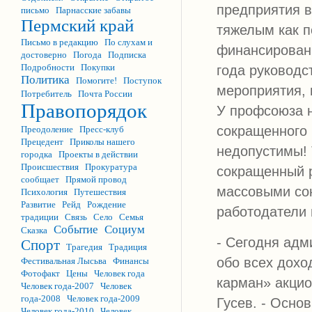
предприятия в
письмо
Парнасские забавы
Пермский край
тяжелым как п
Письмо в редакцию
По слухам и
финансировани
достоверно
Погода
Подписка
Подробности
Покупки
года руководс
Политика
Помогите!
Поступок
мероприятия, 
Потребитель
Почта России
Правопорядок
У профсоюза н
сокращенного 
Преодоление
Пресс-клуб
Прецедент
Приколы нашего
недопустимы! 
городка
Проекты в действии
Происшествия
Прокуратура
сокращенный р
сообщает
Прямой провод
массовыми со
Психология
Путешествия
Развитие
Рейд
Рождение
работодатели
традиции
Связь
Село
Семья
Событие
Социум
Сказка
- Сегодня ад
Спорт
Трагедия
Традиция
обо всех дохо
Фестивальная Лысьва
Финансы
Фотофакт
Цены
Человек года
карман» акцио
Человек года-2007
Человек
года-2008
Человек года-2009
Гусев. - Осно
Человек года-2010
Человек