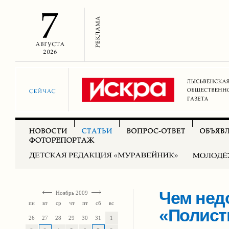
Чем нед
Ноябрь 2009
пн
вт
ср
чт
пт
сб
вс
«Полист
26
27
28
29
30
31
1