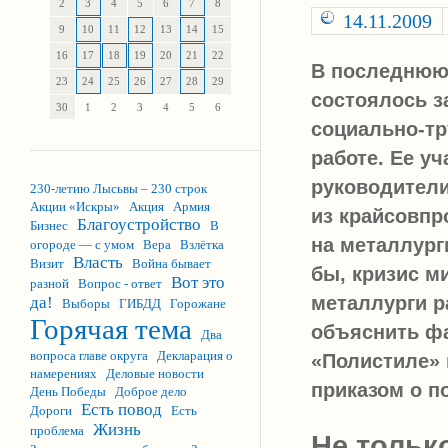
2
3
4
5
6
7
8
14.11.2009
9
10
11
12
13
14
15
16
17
18
19
20
21
22
В последнюю 
23
24
25
26
27
28
29
состоялось з
30
1
2
3
4
5
6
социально-т
работе. Ее у
руководители
230-летию Лысьвы – 230 строк
Акции «Искры»
Акция
Армия
из крайсовпр
Благоустройство
Бизнес
В
на металлург
огороде — с умом
Вера
Взлётка
Власть
Визит
Война бывает
бы, кризис м
Вот это
разной
Вопрос - ответ
металлурги р
да!
Выборы
ГИБДД
Горожане
Горячая тема
объяснить фа
Два
вопроса главе округа
Декларация о
«Полистиле» 
намерениях
Деловые новости
приказом о 
День Победы
Доброе дело
Есть повод
Дороги
Есть
Жизнь
проблема
Не тольк