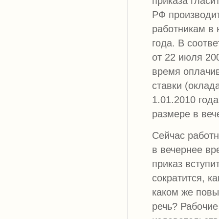
приказа гласит
РФ производи
работникам в н
года. В соотв
от 22 июля 20
время оплачи
ставки (оклад
1.01.2010 год
размере в веч
Сейчас работн
в вечернее вр
приказ вступи
сократится, к
каком же повы
речь? Рабочие