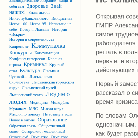
Законодательное собрание
Защити
Здоровье
Знай
себя сам
наших!
Знакомьтесь
Открывая сове
Из неопубликованного
Инициатива
Искре-100
Искре-95
Испытано на
ГМПР Алексан
себе
История Лысьвы
История
самое трудно
«Искры»
История и современность
работодателя
Коммуналка
Капремонт
решать в полн
Конкурсы
Консультации
Конфликт интересов
Красная
первые, и вто
Криминал
строка
Круглый
действующих п
Культура
стол
Лысьва и
Чусовой...
Лысьвенская
библиотека
Лысьвенский городской
Первый замес
округ
Лысьвенский музей
рассказал о с
Людям о
Лысьвенский театр
людях
время кризиса
Медицина
Молодёжь
Мужикам
МЧС
Мысли вслух
Мысли по поводу
Не возьму в толк
По словам Оле
Образование
Новое в законе
однозначным.
Обратная связь
Общественный
совет
Осторожно: мошенники!
как будет раз
Отдохнём!
Открытие
Открытое