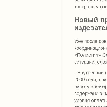
контроле у со
Новый пр
издевате
Уже после со
координацион
«Полистил» С
ситуации, сло
- Внутренний 
2009 года, в 
работу в вече
содержанию н
уровня оплаты 