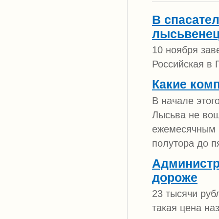
В спасате
лысьвене
10 ноября зав
Российская в 
Какие ком
В начале этог
Лысьва не вош
ежемесячным в
полутора до п
Администр
дороже
23 тысячи руб
такая цена на