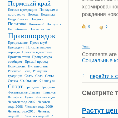
Пермский край
хромированной
Письмо в редакцию
По слухам и
рождения ново
достоверно
Погода
Подписка
Подробности
Покупки
Политика
Помогите!
Поступок
0
0
Потребитель
Почта России
Правопорядок
Преодоление
Пресс-клуб
Tweet
Прецедент
Приколы нашего
городка
Проекты в действии
Comments are 
Происшествия
Прокуратура
Социальные к
сообщает
Прямой провод
Психология
Путешествия
Развитие
Рейд
Рождение
перейти к 
традиции
Связь
Село
Семья
Событие
Социум
Сказка
Спорт
Трагедия
Традиция
Смотрите т
Фестивальная Лысьва
Финансы
Фотофакт
Цены
Человек года
Человек года-2007
Человек
года-2008
Человек года-2009
Растут це
Человек года-2010
Человек
года-2011
Человек года-2012