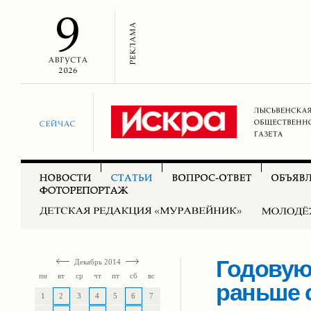
Годовую
Декабрь 2014
пн
вт
ср
чт
пт
сб
вс
раньше 
1
2
3
4
5
6
7