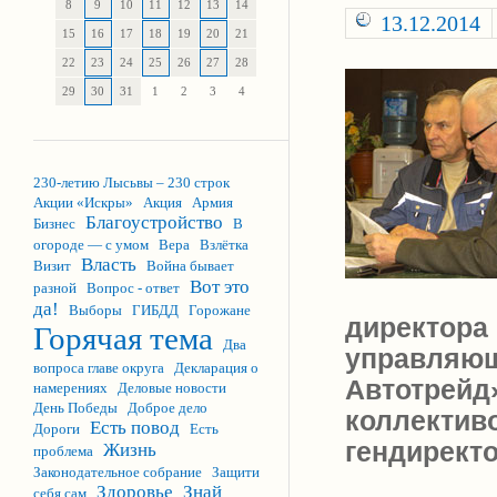
8
9
10
11
12
13
14
13.12.2014
15
16
17
18
19
20
21
22
23
24
25
26
27
28
29
30
31
1
2
3
4
230-летию Лысьвы – 230 строк
Акции «Искры»
Акция
Армия
Благоустройство
Бизнес
В
огороде — с умом
Вера
Взлётка
Власть
Визит
Война бывает
Вот это
разной
Вопрос - ответ
да!
Выборы
ГИБДД
Горожане
директора
Горячая тема
Два
управляющ
вопроса главе округа
Декларация о
Автотрейд
намерениях
Деловые новости
День Победы
Доброе дело
коллектив
Есть повод
Дороги
Есть
гендирект
Жизнь
проблема
Законодательное собрание
Защити
Здоровье
Знай
себя сам