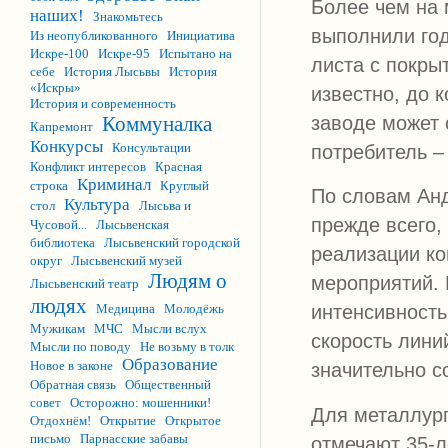
Более чем на 
наших!
Знакомьтесь
выполнили год
Из неопубликованного
Инициатива
Искре-100
Искре-95
Испытано на
листа с покрыт
себе
История Лысьвы
История
«Искры»
известно, до 
История и современность
заводе может 
Коммуналка
Капремонт
Конкурсы
Консультации
потребитель –
Конфликт интересов
Красная
Криминал
строка
Круглый
По словам Анд
Культура
стол
Лысьва и
прежде всего,
Чусовой...
Лысьвенская
библиотека
Лысьвенский городской
реализации ко
округ
Лысьвенский музей
Людям о
мероприятий. 
Лысьвенский театр
людях
Медицина
Молодёжь
интенсивность
Мужикам
МЧС
Мысли вслух
скорость линий
Мысли по поводу
Не возьму в толк
Образование
Новое в законе
значительно с
Обратная связь
Общественный
совет
Осторожно: мошенники!
Для металлург
Отдохнём!
Открытие
Открытое
письмо
Парнасские забавы
отмечают 35-л