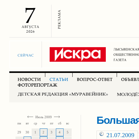
Большая
Июль 2009
пн
вт
ср
чт
пт
сб
вс
29
30
1
2
3
4
5
21.07.2009