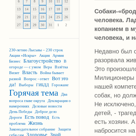
6
7
8
9
10
11
12
13
14
15
16
17
18
19
Собаки-«бро
20
21
22
23
24
25
26
человека. Ла
27
28
29
30
31
1
2
копанием в м
человека, и 
230-летию Лысьвы – 230 строк
Недавно был с
Акции «Искры»
Акция
Армия
разорвала жив
Благоустройство
Бизнес
В
огороде — с умом
Вера
Взлётка
Это произошло
Власть
Визит
Война бывает
Милиционеры п
Вот это
разной
Вопрос - ответ
да!
Выборы
ГИБДД
Горожане
нашей компете
Горячая тема
собак, но дол
Два
вопроса главе округа
Декларация о
Не исключено,
намерениях
Деловые новости
День Победы
Доброе дело
детей, - траге
Есть повод
Дороги
Есть
есть хозяин. А
Жизнь
проблема
Законодательное собрание
Защити
набросится на
Здоровье
Знай
себя сам