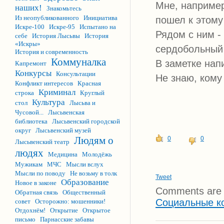
Мне, например
наших!
Знакомьтесь
Из неопубликованного
Инициатива
пошел к этому
Искре-100
Искре-95
Испытано на
Рядом с ним -
себе
История Лысьвы
История
«Искры»
сердобольный 
История и современность
Коммуналка
В заметке нап
Капремонт
Конкурсы
Консультации
Не знаю, кому
Конфликт интересов
Красная
Криминал
строка
Круглый
Культура
стол
Лысьва и
Чусовой...
Лысьвенская
библиотека
Лысьвенский городской
округ
Лысьвенский музей
Людям о
0
0
Лысьвенский театр
людях
Медицина
Молодёжь
Мужикам
МЧС
Мысли вслух
Мысли по поводу
Не возьму в толк
Tweet
Образование
Новое в законе
Comments are 
Обратная связь
Общественный
Социальные к
совет
Осторожно: мошенники!
Отдохнём!
Открытие
Открытое
письмо
Парнасские забавы