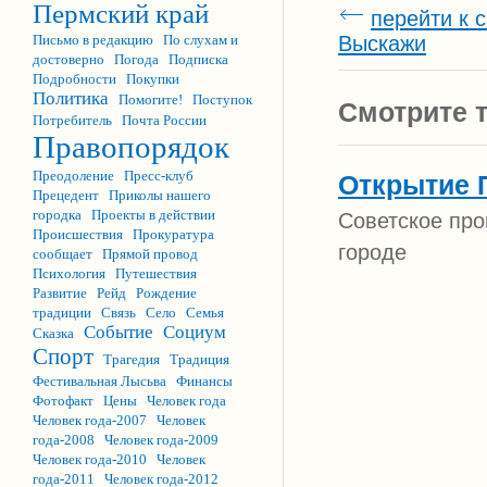
Пермский край
перейти к 
Выскажи
Письмо в редакцию
По слухам и
достоверно
Погода
Подписка
Подробности
Покупки
Политика
Помогите!
Поступок
Смотрите т
Потребитель
Почта России
Правопорядок
Преодоление
Пресс-клуб
Открытие 
Прецедент
Приколы нашего
городка
Проекты в действии
Советское пр
Происшествия
Прокуратура
городе
сообщает
Прямой провод
Психология
Путешествия
Развитие
Рейд
Рождение
традиции
Связь
Село
Семья
Событие
Социум
Сказка
Спорт
Трагедия
Традиция
Фестивальная Лысьва
Финансы
Фотофакт
Цены
Человек года
Человек года-2007
Человек
года-2008
Человек года-2009
Человек года-2010
Человек
года-2011
Человек года-2012