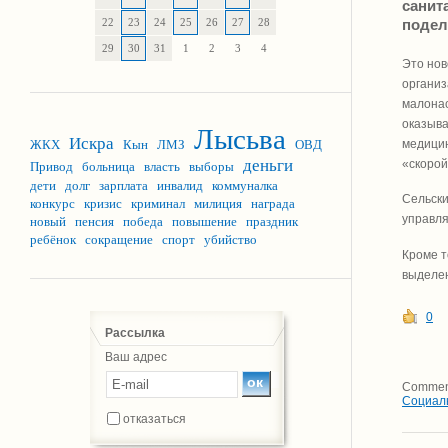
санит
22
23
24
25
26
27
28
подел
29
30
31
1
2
3
4
Это нов
организ
малонас
оказыва
Лысьва
Искра
медицин
ЖКХ
Кын
ЛМЗ
ОВД
деньги
«скорой
Привод
больница
власть
выборы
дети
долг
зарплата
инвалид
коммуналка
Сельски
конкурс
кризис
криминал
милиция
награда
управля
новый
пенсия
победа
повышение
праздник
ребёнок
сокращение
спорт
убийство
Кроме т
выделен
0
Рассылка
Ваш адрес
Comment
Социал
отказаться