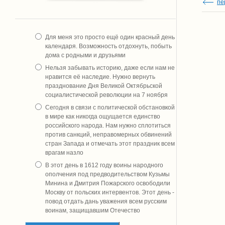
пе
Для меня это просто ещё один красный день
календаря. Возможность отдохнуть, побыть
дома с родными и друзьями
Нельзя забывать историю, даже если нам не
нравится её наследие. Нужно вернуть
празднование Дня Великой Октябрьской
социалистической революции на 7 ноября
Сегодня в связи с политической обстановкой
в мире как никогда ощущается единство
российского народа. Нам нужно сплотиться
против санкций, неправомерных обвинений
стран Запада и отмечать этот праздник всем
врагам назло
В этот день в 1612 году воины народного
ополчения под предводительством Кузьмы
Минина и Дмитрия Пожарского освободили
Москву от польских интервентов. Этот день -
повод отдать дань уважения всем русским
воинам, защищавшим Отечество