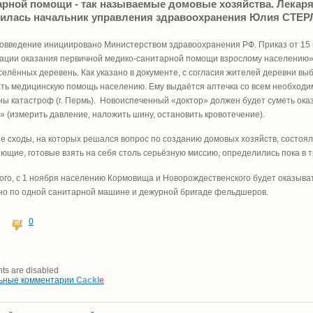
арной помощи - так называемые домовые хозяйства. Лекаря
илась начальник управления здравоохранения Юлия СТЕ
овведение инициировано Министерством здравоохранения РФ. Приказ от 15
ации оказания первичной медико-санитарной помощи взрослому населению»
елённых деревень. Как указано в документе, с согласия жителей деревни в
ть медицинскую помощь населению. Ему выдаётся аптечка со всем необходим
ы катастроф (г. Пермь). Новоиспеченный «доктор» должен будет суметь ок
» (измерить давление, наложить шину, остановить кровотечение).
е сходы, на которых решался вопрос по созданию домовых хозяйств, состоял
ющие, готовые взять на себя столь серьёзную миссию, определились пока в т
ого, с 1 ноября населению Кормовища и Новорождественского будет оказыв
о по одной санитарной машине и дежурной бригаде фельдшеров.
0
s are disabled
ьные комментарии
Cackl
e