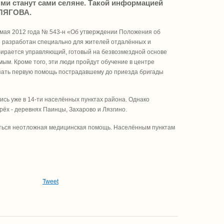
ми станут сами селяне. Такой информацией
РЛЯГОВА.
 мая 2012 года № 543-н «Об утверждении Положения об
 разработан специально для жителей отдалённых и
ыбирается управляющий, готовый на безвозмездной основе
ым. Кроме того, эти люди пройдут обучение в центре
азать первую помощь пострадавшему до приезда бригады
ись уже в 14-ти населённых пунктах района. Однако
рёх - деревнях Паинцы, Захарово и Лязгино.
аться неотложная медицинская помощь. Населённым пунктам
Tweet