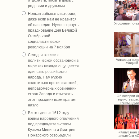
отдохнуть, побыть дома с
родными и друзьями
Нельзя забывать историю,
даже если нам не нравится
Угощение по-а
её наследие. Нужно вернуть
празднование Дня Великой
Октябрьской
социалистической
революции на 7 ноября
Сегодня в связи с
Аитковцы прив
политической обстановкой в
ткацкий
мире как никогда ощущается
единство российского
народа. Нам нужно
сплотиться против санкций,
неправомерных обвинений
стран Запада и отмечать
Об истории Д
единства рас
этот праздник всем врагам
главы адми
назло
Лысьвы по 
вопросам 
В этот день в 1612 году
Кост
воины народного ополчения
под предводительством
Кузьмы Минина и Дмитрия
«Капустная 
Пожарского освободили
ансамбля «