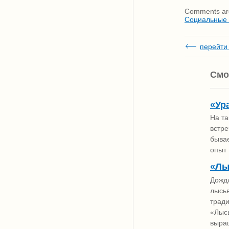
Comments are
Социальные
перейти 
Смо
«Ур
На та
встре
бывае
опыт
«Лы
Дожд
лысь
трад
«Лысь
выращ