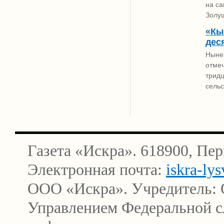
на с
Золуш
«Кы
дес
Нынеш
отмеч
трид
сельс
Газета «Искра». 618900, Пер
Электронная почта:
iskra-ly
ООО «Искра». Учредитель: 
Управлением Федеральной сл