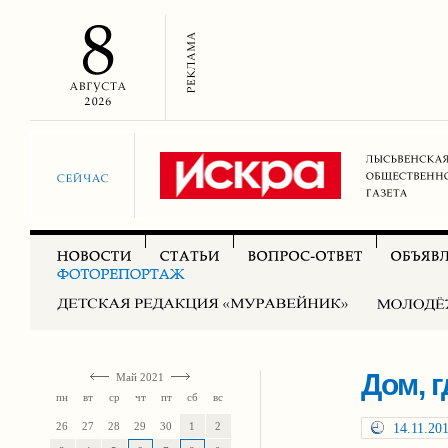
Дом, г
Май 2021
пн
вт
ср
чт
пт
сб
вс
26
27
28
29
30
1
2
14.11.20