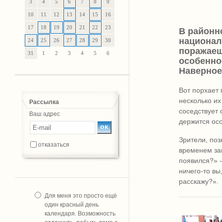
3
4
5
6
7
8
9
10
11
12
13
14
15
16
17
18
19
20
21
22
23
В районн
национал
24
25
26
27
28
29
30
поражаеш
31
1
2
3
4
5
6
особеннос
Наверное,
Вот порхает 
несколько их
Рассылка
соседствует 
Ваш адрес
держится ос
Зрители, поз
отказаться
временем зап
появился?» 
ничего-то вы
расскажу?».
Для меня это просто ещё
один красный день
календаря. Возможность