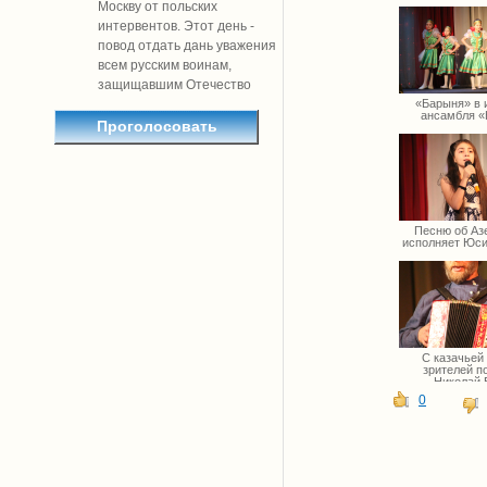
Москву от польских
интервентов. Этот день -
повод отдать дань уважения
всем русским воинам,
защищавшим Отечество
«Барыня» в 
ансамбля «
Песню об Аз
исполняет Юс
С казачьей
зрителей п
Николай 
0