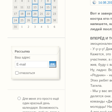
3
4
5
6
7
8
9
14.08.20
10
11
12
13
14
15
16
Вот и завер
17
18
19
20
21
22
23
костра кто-
24
25
26
27
28
29
30
напишете, к
31
1
2
3
4
5
6
людей посл
ВПЕРЁД И 
эмоционален
- У-у-у-у! Д
Рассылка
Кажется, эт
Ваш адрес
участники, а
жив, буду с 
Ну, ладно: В
отказаться
«Родник» - н
Этих ребят 
Тагила.
- Мы у вас в
делятся они.
Для меня это просто ещё
команды «Дж
один красный день
молодцы! На
календаря. Возможность
А вот ещё од