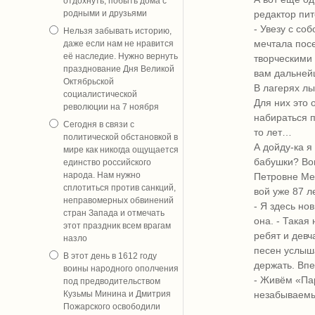
отдохнуть, побыть дома с
редактор пит
родными и друзьями
- Увезу с со
Нельзя забывать историю,
мечтала посе
даже если нам не нравится
её наследие. Нужно вернуть
творческими
празднование Дня Великой
вам дальней
Октябрьской
В лагерях лы
социалистической
Для них это 
революции на 7 ноября
набираться п
Сегодня в связи с
то лет…
политической обстановкой в
А дойду-ка я
мире как никогда ощущается
бабушки? Во
единство российского
народа. Нам нужно
Петровне Ме
сплотиться против санкций,
вой уже 87 л
неправомерных обвинений
- Я здесь но
стран Запада и отмечать
она. - Такая
этот праздник всем врагам
ребят и девч
назло
песен услыш
В этот день в 1612 году
держать. Впе
воины народного ополчения
- Живём «Пар
под предводительством
незабываемые
Кузьмы Минина и Дмитрия
Пожарского освободили