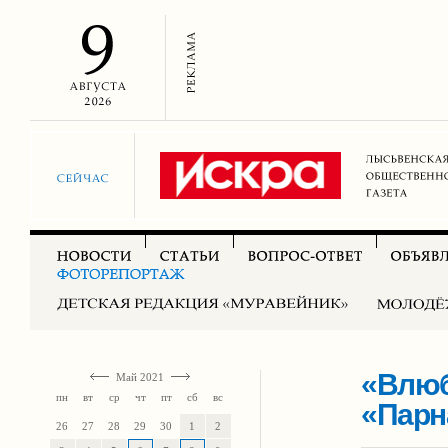
«Влюб
Май 2021
пн
вт
ср
чт
пт
сб
вс
«Парн
26
27
28
29
30
1
2