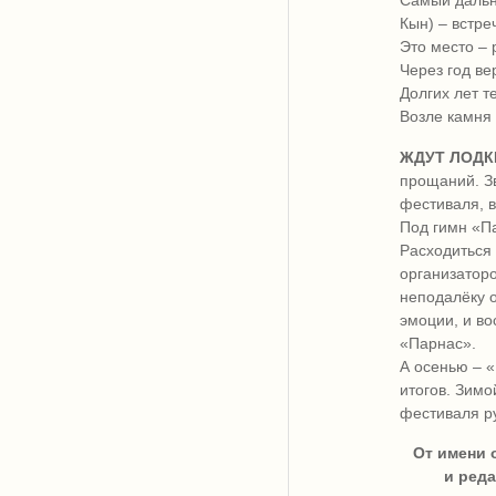
Самый дальн
Кын) – встре
Это место – 
Через год ве
Долгих лет т
Возле камня 
ЖДУТ ЛОДК
прощаний. Зв
фестиваля, в
Под гимн «П
Расходиться 
организаторо
неподалёку о
эмоции, и во
«Парнас».
А осенью – «
итогов. Зимо
фестиваля ру
От имени 
и ред