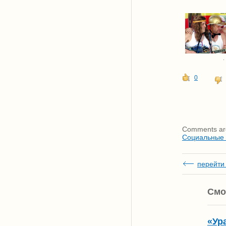
.
0
Comments are
Социальные
перейти 
Смо
«Ур