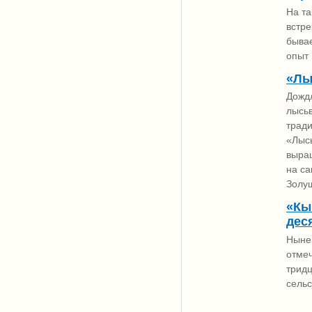
На та
встре
бывае
опыт
«Лы
Дожд
лысь
трад
«Лысь
выращ
на с
Золуш
«Кы
дес
Нынеш
отмеч
трид
сельс