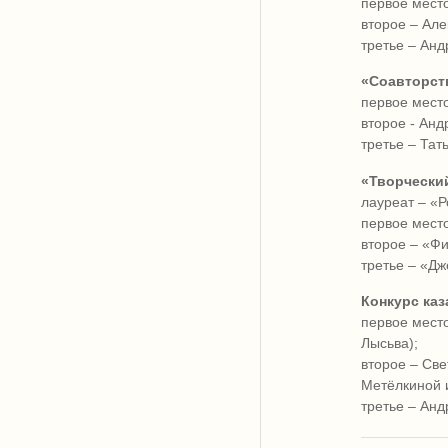
первое мест
второе – Але
третье – Анд
«Соавторст
первое мест
второе - Анд
третье – Тат
«Творчески
лауреат – «Р
первое мест
второе – «Фи
третье – «Дж
Конкурс каз
первое место
Лысьва);
второе – Св
Метёлкиной 
третье – Анд