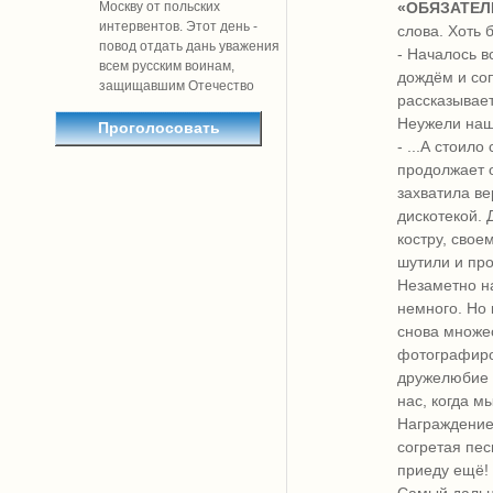
Москву от польских
«ОБЯЗАТЕЛ
интервентов. Этот день -
слова. Хоть 
повод отдать дань уважения
- Началось в
всем русским воинам,
дождём и соп
защищавшим Отечество
рассказывает
Неужели наш
- ...А стоил
продолжает о
захватила в
дискотекой. 
костру, свое
шутили и про
Незаметно на
немного. Но 
снова множес
фотографиро
дружелюбие 
нас, когда м
Награждение
согретая пес
приеду ещё!