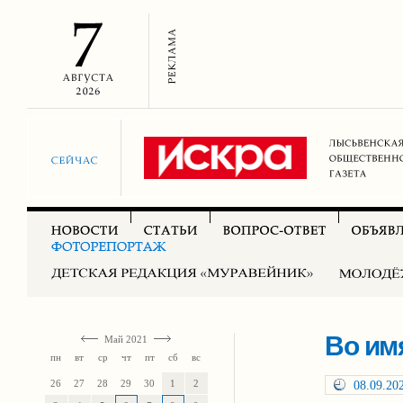
Во им
Май 2021
пн
вт
ср
чт
пт
сб
вс
26
27
28
29
30
1
2
08.09.20