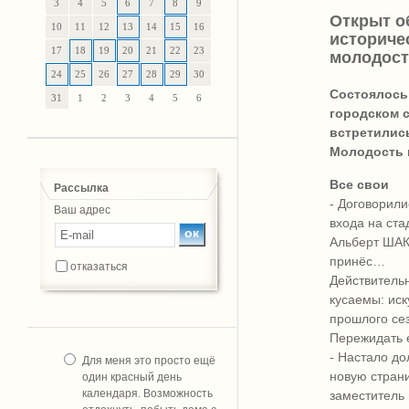
3
4
5
6
7
8
9
Открыт о
10
11
12
13
14
15
16
историче
17
18
19
20
21
22
23
молодост
24
25
26
27
28
29
30
Состоялось
31
1
2
3
4
5
6
городском 
встретилис
Молодость 
Все свои
Рассылка
- Договорили
Ваш адрес
входа на ста
Альберт ШАКИ
принёс…
отказаться
Действительн
кусаемы: иск
прошлого сез
Пережидать 
- Настало до
Для меня это просто ещё
новую стран
один красный день
календаря. Возможность
заместитель 