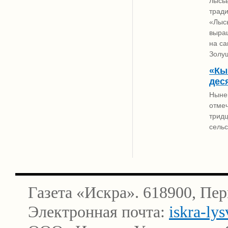
лысь
трад
«Лысь
выращ
на с
Золуш
«Кы
дес
Нынеш
отмеч
трид
сельс
Газета «Искра». 618900, Пер
Электронная почта:
iskra-ly