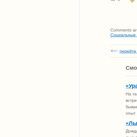
Comments are
Социальные
перейти 
Смо
«Ур
На та
встре
бывае
опыт
«Лы
Дожд