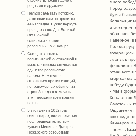
отдохнуть, побыть дома с
много побед!
родными и друзьями
Перед разре
Нельзя забывать историю,
Думы Лысьве
даже если нам не нравится
болельщик мо
её наследие. Нужно вернуть
и молодёжно
празднование Дня Великой
обошлись без
Октябрьской
Наверное, в
социалистической
революции на 7 ноября
Положа руку 
товарищеский
Сегодня в связи с
смены, в пр
политической обстановкой в
мире как никогда ощущается
финалисты В
единство российского
отмечают: в 
народа. Нам нужно
«взрослой» с
сплотиться против санкций,
победу будет
неправомерных обвинений
- Мы в форме
стран Запада и отмечать
Константин
этот праздник всем врагам
назло
Свисток - и 
Ощущения по
В этот день в 1612 году
воины народного ополчения
всех сидят 
под предводительством
баннером и 
Кузьмы Минина и Дмитрия
- Боже, Лысь
Пожарского освободили
Чтоб победил