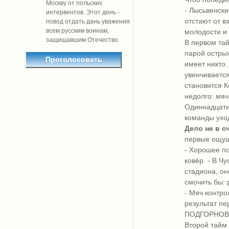
Москву от польских
- Лысьвенски
интервентов. Этот день -
отстают от в
повод отдать дань уважения
всем русским воинам,
молодости и 
защищавшим Отечество
В первом та
парой острых
имеет никто.
увенчивается
становится К
недолго: мяч
Одиннадцат
команды уход
Дело не в сч
первые ощущ
- Хорошее п
ковёр. - В Ч
стадиона, он
смочить бы: 
- Мяч контро
результат пе
ПОДГОРНОВ. 
Второй тайм