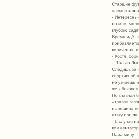
Старшие фут
элементарно 
- Интересный
по мне, моло
глубоко садят
Время идёт, 
прибавляется
количество и
- Костя, бори
- Только Лыс
Следишь за и
спортивной 
не узнаешь н
же к боково
Но главная б
«трава» газ
нынешних тер
атаку пошла
- В случае н
комментатор
Пара минут –