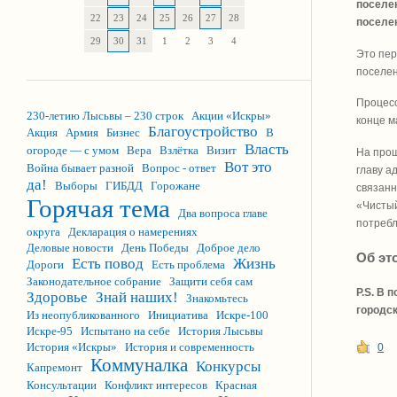
поселе
22
23
24
25
26
27
28
поселен
29
30
31
1
2
3
4
Это пер
поселен
Процесс
230-летию Лысьвы – 230 строк
Акции «Искры»
конце м
Благоустройство
Акция
Армия
Бизнес
В
Власть
огороде — с умом
Вера
Взлётка
Визит
На прош
Вот это
Война бывает разной
Вопрос - ответ
главу а
да!
Выборы
ГИБДД
Горожане
связанн
Горячая тема
«Чистый
Два вопроса главе
потребл
округа
Декларация о намерениях
Деловые новости
День Победы
Доброе дело
Об эт
Есть повод
Жизнь
Дороги
Есть проблема
Законодательное собрание
Защити себя сам
P.S. В 
Здоровье
Знай наших!
Знакомьтесь
городс
Из неопубликованного
Инициатива
Искре-100
Искре-95
Испытано на себе
История Лысьвы
История «Искры»
История и современность
0
Коммуналка
Конкурсы
Капремонт
Консультации
Конфликт интересов
Красная