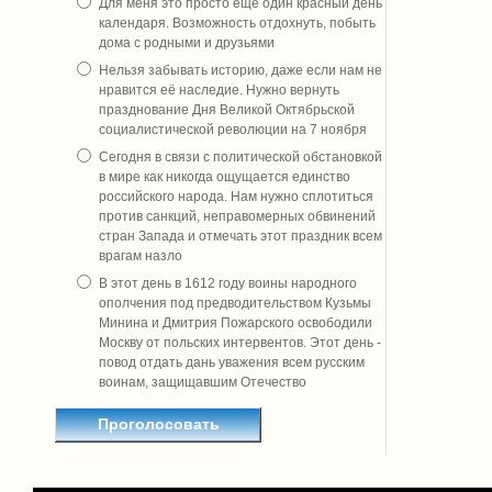
Для меня это просто ещё один красный день
календаря. Возможность отдохнуть, побыть
дома с родными и друзьями
Нельзя забывать историю, даже если нам не
нравится её наследие. Нужно вернуть
празднование Дня Великой Октябрьской
социалистической революции на 7 ноября
Сегодня в связи с политической обстановкой
в мире как никогда ощущается единство
российского народа. Нам нужно сплотиться
против санкций, неправомерных обвинений
стран Запада и отмечать этот праздник всем
врагам назло
В этот день в 1612 году воины народного
ополчения под предводительством Кузьмы
Минина и Дмитрия Пожарского освободили
Москву от польских интервентов. Этот день -
повод отдать дань уважения всем русским
воинам, защищавшим Отечество