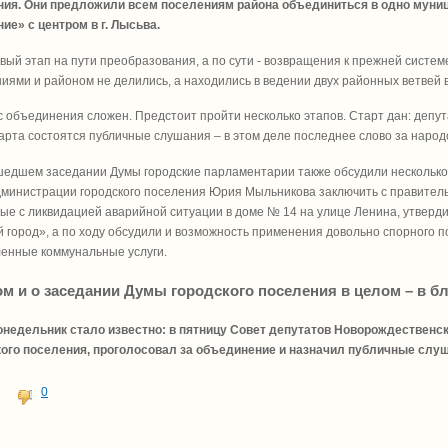
ния. Они предложили всем поселениям района объединиться в одно муниц
ие» с центром в г. Лысьва.
вый этап на пути преобразования, а по сути - возвращения к прежней систе
иями и районом не делились, а находились в ведении двух районных ветвей 
 объединения сложен. Предстоит пройти несколько этапов. Старт дан: депу
арта состоятся публичные слушания – в этом деле последнее слово за народ
едшем заседании Думы городские парламентарии также обсудили несколько 
дминистрации городского поселения Юрия Мыльникова заключить с правитель
ые с ликвидацией аварийной ситуации в доме № 14 на улице Ленина, утверд
 город», а по ходу обсудили и возможность применения довольно спорного 
енные коммунальные услуги.
ом и о заседании Думы городского поселения в целом – в 
понедельник стало известно: в пятницу Совет депутатов Новорождественс
кого поселения, проголосовал за объединение и назначил публичные слу
0