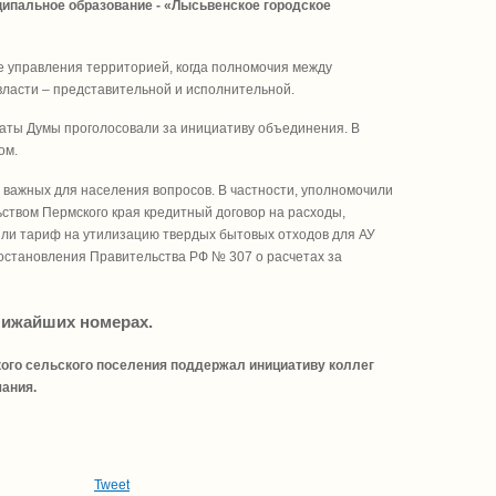
ипальное образование - «Лысьвенское городское
ме управления территорией, когда полномочия между
власти – представительной и исполнительной.
таты Думы проголосовали за инициативу объединения. В
ом.
важных для населения вопросов. В частности, уполномочили
ством Пермского края кредитный договор на расходы,
или тариф на утилизацию твердых бытовых отходов для АУ
постановления Правительства РФ № 307 о расчетах за
ближайших номерах.
кого сельского поселения поддержал инициативу коллег
шания.
Tweet