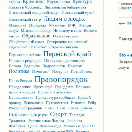
Криминал
Культура
строка
Круглый стол
Comment
Лысьва и Чусовой...
Лысьвенская библиотека
Социал
Лысьвенский городской округ
Лысьвенский музей
Людям о людях
Лысьвенский театр
пе
Медицина
Молодёжь
Мужикам
МЧС
Мысли
вслух
Мысли по поводу
Не возьму в толк
Новое в
Образование
законе
Обратная связь
Смотр
Общественный совет
Осторожно: мошенники!
Отдохнём!
Открытие
Открытое письмо
Пермский край
Парнасские забавы
Кто «
Письмо в редакцию
По слухам и достоверно
На прош
Погода
Подписка
Подробности
Покупки
услуги
Политика
Помогите!
Поступок
Потребитель
Правопорядок
Почта России
Преодоление
Пресс-клуб
Прецедент
Приколы
нашего городка
Проекты в действии
Происшествия
Прокуратура сообщает
Прямой
провод
Психология
Путешествия
Развитие
Рейд
Рождение традиции
Связь
Село
Семья
Сказка
Спорт
Событие
Социум
Трагедия
Традиция
Фестивальная Лысьва
Финансы
Фотофакт
Цены
Человек года
Человек года-2007
Человек года-2008
Человек года-2009
Человек