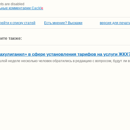
s are disabled
ьные комментарии
Cackl
e
рейти к списку статей
Есть мнение? Выскажи
версия для печат
ите также:
нахулиганил» в сфере установления тарифов на услуги ЖКХ
лой неделе несколько человек обратились в редакцию с вопросом, будут ли