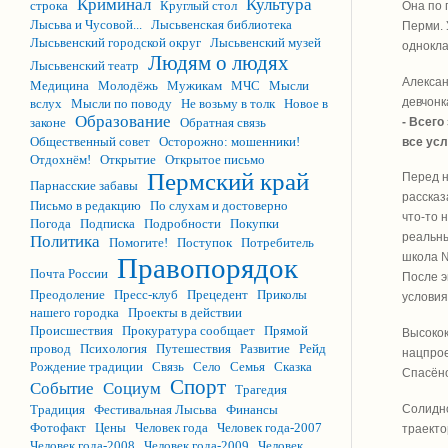
Криминал
Культура
строка
Круглый стол
Она по 
Лысьва и Чусовой...
Лысьвенская библиотека
Перми. 
Лысьвенский городской округ
Лысьвенский музей
однокла
Людям о людях
Лысьвенский театр
Алексан
Медицина
Молодёжь
Мужикам
МЧС
Мысли
девчонк
вслух
Мысли по поводу
Не возьму в толк
Новое в
Образование
- Всег
законе
Обратная связь
Общественный совет
Осторожно: мошенники!
все усл
Отдохнём!
Открытие
Открытое письмо
Пермский край
Перед н
Парнасские забавы
рассказ
Письмо в редакцию
По слухам и достоверно
что-то 
Погода
Подписка
Подробности
Покупки
реальны
Политика
Помогите!
Поступок
Потребитель
школа №
Правопорядок
Почта России
После э
Преодоление
Пресс-клуб
Прецедент
Приколы
условия
нашего городка
Проекты в действии
Происшествия
Прокуратура сообщает
Прямой
Высокок
провод
Психология
Путешествия
Развитие
Рейд
нацпрое
Рождение традиции
Связь
Село
Семья
Сказка
Спасёно
Спорт
Событие
Социум
Трагедия
Солидно
Традиция
Фестивальная Лысьва
Финансы
Фотофакт
Цены
Человек года
Человек года-2007
траект
Человек года-2008
Человек года-2009
Человек