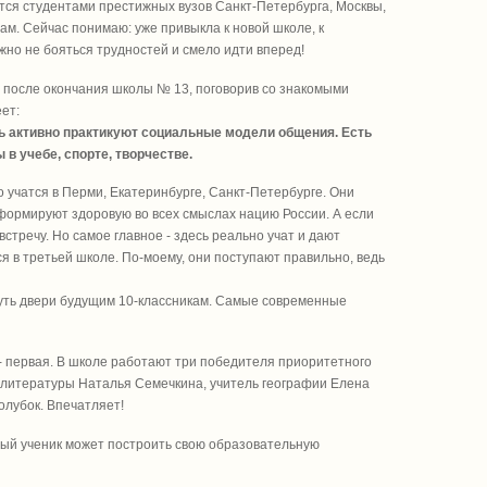
ятся студентами престижных вузов Санкт-Петербурга, Москвы,
ам. Сейчас понимаю: уже привыкла к новой школе, к
жно не бояться трудностей и смело идти вперед!
 после окончания школы № 13, поговорив со знакомыми
ет:
ь активно практикуют социальные модели общения. Есть
в учебе, спорте, творчестве.
 учатся в Перми, Екатеринбурге, Санкт-Петербурге. Они
 формируют здоровую во всех смыслах нацию России. А если
австречу. Но самое главное - здесь реально учат и дают
ся в третьей школе. По-моему, они поступают правильно, ведь
хнуть двери будущим 10-классникам. Самые современные
- первая. В школе работают три победителя приоритетного
и литературы Наталья Семечкина, учитель географии Елена
олубок. Впечатляет!
ждый ученик может построить свою образовательную