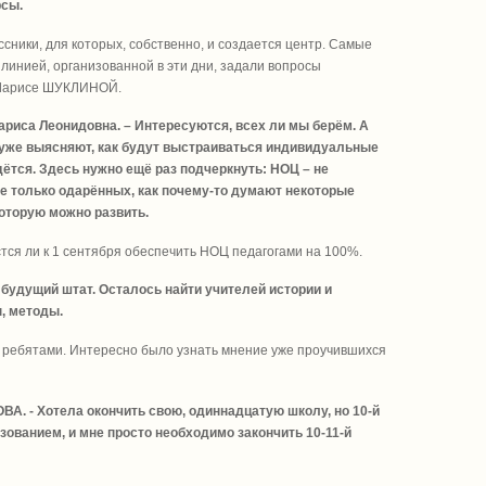
рсы.
ссники, для которых, собственно, и создается центр. Самые
инией, организованной в эти дни, задали вопросы
 Ларисе ШУКЛИНОЙ.
 Лариса Леонидовна. – Интересуются, всех ли мы берём. А
ем уже выясняют, как будут выстраиваться индивидуальные
дётся. Здесь нужно ещё раз подчеркнуть: НОЦ – не
не только одарённых, как почему-то думают некоторые
которую можно развить.
стся ли к 1 сентября обеспечить НОЦ педагогами на 100%.
и будущий штат. Осталось найти учителей истории и
, методы.
, ребятами. Интересно было узнать мнение уже проучившихся
ОВА. - Хотела окончить свою, одиннадцатую школу, но 10-й
ованием, и мне просто необходимо закончить 10-11-й