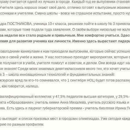
праву считается одной из лучших в городе. Каждый год ее выпускники станов
Учителя здесь хорошо знают своё дело, отлично готовят к выпускным экзамен
ссникам и учителям. Смена школы - вовсе не страшное испытание, просто ну
дра ПОСТНИКОВА, ученица 10-г класса, решение пойти в школу № 3 приняла
ами, которые тоже подали туда заявления. О своём выборе нисколько не жале
о за неделю все стало родным и привычным. Мне комфортно учиться. Здес
овия для развития ученика как личности. Именно здесь вырастают лидеры 
овогодними каникулами к нам приходили выпускники, которые сейчас успешно
али о своей учебе и жизни. У нас постоянно проходят мероприятия, которые
не получается в учебе, учителя помогут и советом, и делом. Они всегда идут н
е знания! Среди моих знакомых девятиклассников много тех, кто хочет учить
 3 – школа инновационных технологий и фундаментальных знаний!
кскурсии вряд ли кто-то сомневался, что 1 сентября НОЦ будет готов распа
, как говорится, налицо.
валифицированный коллектив: у 47,5% педагогов высшая категория, у 28,5% 
кта «Образование»: учитель химии Анна Михалева, учитель русского языка 
ва. Есть здесь и лауреат губернаторской премии - учитель биологии Ирина П
 выглядит и список призовых мест в городских олимпиадах. Уже сегодня ка
орию по разным профилям.