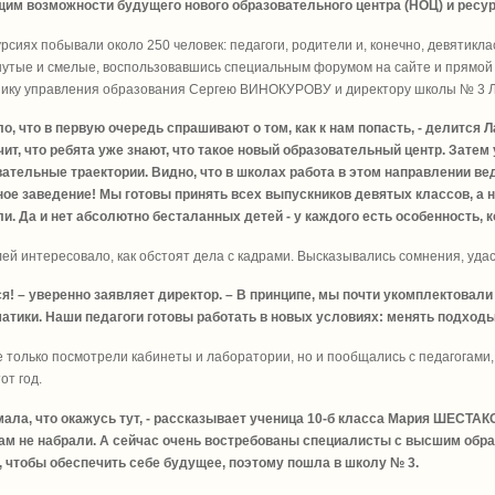
им возможности будущего нового образовательного центра (НОЦ) и ресу
урсиях побывали около 250 человек: педагоги, родители и, конечно, девятикла
утые и смелые, воспользовавшись специальным форумом на сайте и прямой л
нику управления образования Сергею ВИНОКУРОВУ и директору школы № 3
ло, что в первую очередь спрашивают о том, как к нам попасть, - делится
чит, что ребята уже знают, что такое новый образовательный центр. Зат
ательные траектории. Видно, что в школах работа в этом направлении ве
ое заведение! Мы готовы принять всех выпускников девятых классов, а 
и. Да и нет абсолютно бесталанных детей - у каждого есть особенность, 
ей интересовало, как обстоят дела с кадрами. Высказывались сомнения, уда
ся! – уверенно заявляет директор. – В принципе, мы почти укомплектовал
тики. Наши педагоги готовы работать в новых условиях: менять подходы
е только посмотрели кабинеты и лаборатории, но и пообщались с педагогами
от год.
мала, что окажусь тут, - рассказывает ученица 10-б класса Мария ШЕСТАК
ам не набрали. А сейчас очень востребованы специалисты с высшим образ
 чтобы обеспечить себе будущее, поэтому пошла в школу № 3.