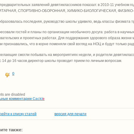
предварительных заявлений девятиклассников показал: в 2010-11 учебно
ТАРНАЯ, СПОРТИВНО-ОБОРОННАЯ, ХИМИКО-БИОЛОГИЧЕСКАЯ, ФИЗИКО-
 образовалась последняя, руководство школы удивило, ведь классы физмата 
есовали гостей и планы по организации необычного досуга: работа в научных
вательских и проектных работах. Для поддержания здорового образа жизни
и признавались, что в корне поменяли свой взгляд на НОЦ и будут только рад
желающие смогли побывать на мероприятиях недели, и родители девятикласс
 с 14 до 16 часов директор школы проводит прием по личным вопросам.
0
s are disabled
ьные комментарии
Cackl
e
рейти к списку статей
версия для печати
ите также: