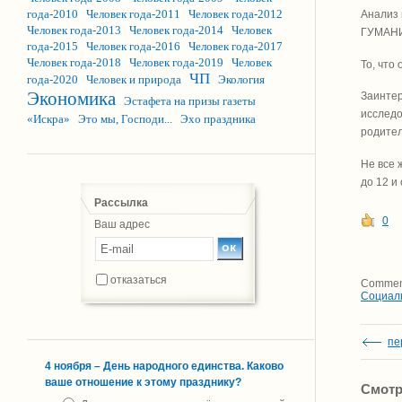
года-2010
Человек года-2011
Человек года-2012
Анализ 
Человек года-2013
Человек года-2014
Человек
ГУМАНИ
года-2015
Человек года-2016
Человек года-2017
Человек года-2018
Человек года-2019
Человек
То, что
ЧП
года-2020
Человек и природа
Экология
Экономика
Заинтер
Эстафета на призы газеты
исследо
«Искра»
Это мы, Господи...
Эхо праздника
родител
Не все 
до 12 и
Рассылка
0
Ваш адрес
отказаться
Comment
Социал
пе
4 ноября – День народного единства. Каково
ваше отношение к этому празднику?
Смотр