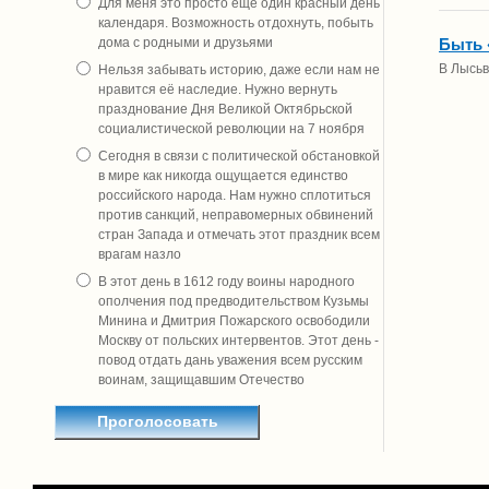
Для меня это просто ещё один красный день
календаря. Возможность отдохнуть, побыть
Быть 
дома с родными и друзьями
В Лысьв
Нельзя забывать историю, даже если нам не
нравится её наследие. Нужно вернуть
празднование Дня Великой Октябрьской
социалистической революции на 7 ноября
Сегодня в связи с политической обстановкой
в мире как никогда ощущается единство
российского народа. Нам нужно сплотиться
против санкций, неправомерных обвинений
стран Запада и отмечать этот праздник всем
врагам назло
В этот день в 1612 году воины народного
ополчения под предводительством Кузьмы
Минина и Дмитрия Пожарского освободили
Москву от польских интервентов. Этот день -
повод отдать дань уважения всем русским
воинам, защищавшим Отечество