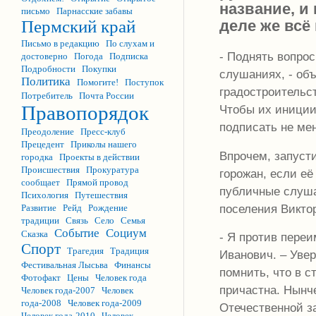
название, и
письмо
Парнасские забавы
деле же всё 
Пермский край
Письмо в редакцию
По слухам и
- Поднять вопро
достоверно
Погода
Подписка
Подробности
Покупки
слушаниях, - об
Политика
Помогите!
Поступок
градостроительс
Потребитель
Почта России
Правопорядок
Чтобы их иниции
подписать не мен
Преодоление
Пресс-клуб
Прецедент
Приколы нашего
Впрочем, запуст
городка
Проекты в действии
Происшествия
Прокуратура
горожан, если е
сообщает
Прямой провод
публичные слуша
Психология
Путешествия
поселения Викт
Развитие
Рейд
Рождение
традиции
Связь
Село
Семья
Событие
Социум
Сказка
- Я против переи
Спорт
Трагедия
Традиция
Иванович. – Уве
Фестивальная Лысьва
Финансы
помнить, что в с
Фотофакт
Цены
Человек года
причастна. Нынче
Человек года-2007
Человек
года-2008
Человек года-2009
Отечественной з
Человек года-2010
Человек