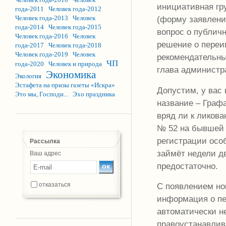
инициативная гр
года-2011
Человек года-2012
Человек года-2013
Человек
(форму заявления
года-2014
Человек года-2015
вопрос о публич
Человек года-2016
Человек
решение о переи
года-2017
Человек года-2018
Человек года-2019
Человек
рекомендательны
ЧП
года-2020
Человек и природа
глава администр
Экономика
Экология
Эстафета на призы газеты «Искра»
Допустим, у вас
Это мы, Господи...
Эхо праздника
название – Граф
вряд ли к ликов
№ 52 на бывшей 
регистрации осо
Рассылка
займёт недели д
Ваш адрес
предостаточно.
отказаться
С появлением но
информация о пе
автоматически не
правоустанавлив