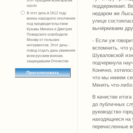
этот праздник всем врагам
поддерживает. В
назло
недаром же Лысь
В этот день в 1612 году
воины народного ополчения
улице состоялась
под предводительством
вычёркиваем дру
Кузьмы Минина и Дмитрия
Пожарского освободили
- Если уж говори
Москву от польских
интервентов. Этот день -
вспомнить, что 
повод отдать дань уважения
Шуваловской изн
всем русским воинам,
защищавшим Отечество
подчеркнула нау
Конечно, хотело
что мы имеем сег
Менять что-либо 
В качестве итога
до публичных сл
руководство горо
находящиеся на у
перечисленные 