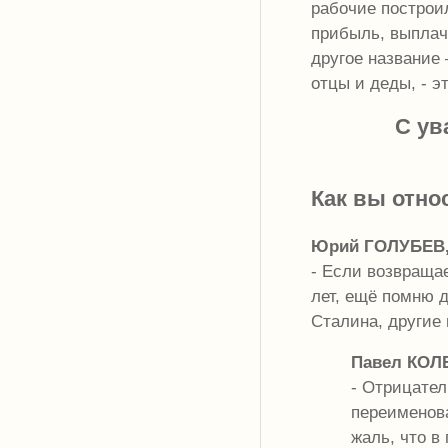
рабочие построил
прибыль, выплач
другое название 
отцы и деды, - э
С ув
Как вы отно
Юрий ГОЛУБЕВ,
- Если возвращае
лет, ещё помню 
Сталина, другие
Павел КОЛБ
- Отрицател
переименова
жаль, что в