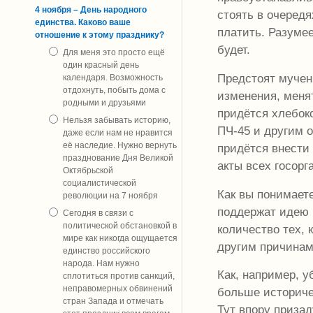
4 ноября – День народного
стоять в очередя
единства. Каково ваше
платить. Разуме
отношение к этому празднику?
будет.
Для меня это просто ещё
один красный день
Предстоят мучен
календаря. Возможность
отдохнуть, побыть дома с
изменения, менят
родными и друзьями
придётся хлебок
Нельзя забывать историю,
ПЧ-45 и другим 
даже если нам не нравится
её наследие. Нужно вернуть
придётся внести
празднование Дня Великой
акты всех госорг
Октябрьской
социалистической
Как вы понимаете
революции на 7 ноября
поддержат идею 
Сегодня в связи с
политической обстановкой в
количество тех,
мире как никогда ощущается
другим причинам
единство российского
народа. Нам нужно
Как, например, 
сплотиться против санкций,
неправомерных обвинений
больше историче
стран Запада и отмечать
Тут впору приза