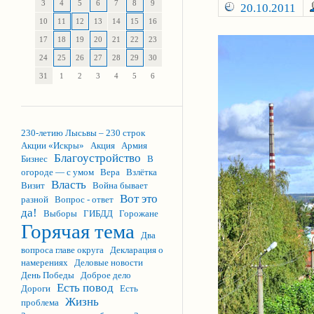
3
4
5
6
7
8
9
20.10.2011
10
11
12
13
14
15
16
17
18
19
20
21
22
23
24
25
26
27
28
29
30
31
1
2
3
4
5
6
230-летию Лысьвы – 230 строк
Акции «Искры»
Акция
Армия
Благоустройство
Бизнес
В
огороде — с умом
Вера
Взлётка
Власть
Визит
Война бывает
Вот это
разной
Вопрос - ответ
да!
Выборы
ГИБДД
Горожане
Горячая тема
Два
вопроса главе округа
Декларация о
намерениях
Деловые новости
День Победы
Доброе дело
Есть повод
Дороги
Есть
Жизнь
проблема