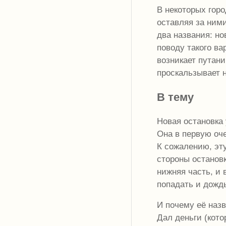
В некоторых гор
оставляя за ним
два названия: но
поводу такого ва
возникает путан
проскальзывает 
В тему
Новая остановка 
Она в первую оч
К сожалению, эту
стороны остановк
нижняя часть, и 
попадать и дождь
И почему её наз
Дал деньги (кото