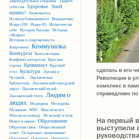
Законодательное собрание
Защити
Здоровье
Знай
себя сам
наших!
Знакомьтесь
Из неопубликованного
Инициатива
Искре-100
Искре-95
Испытано на
себе
История Лысьвы
История
«Искры»
История и современность
Коммуналка
Капремонт
Конкурсы
Консультации
Конфликт интересов
Красная
Криминал
строка
Круглый
сделать в его 
Культура
стол
Лысьва и
Революции в ул
Чусовой...
Лысьвенская
библиотека
Лысьвенский городской
комплекс в памя
округ
Лысьвенский музей
справедливо по
Людям о
Лысьвенский театр
людях
Медицина
Молодёжь
Мужикам
МЧС
Мысли вслух
Мысли по поводу
Не возьму в толк
На первый в
Образование
Новое в законе
выступили 
Обратная связь
Общественный
совет
Осторожно: мошенники!
руководства
Отдохнём!
Открытие
Открытое