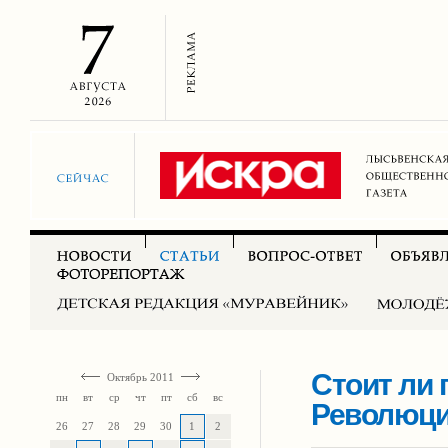
Стоит ли
Октябрь 2011
пн
вт
ср
чт
пт
сб
вс
Революц
26
27
28
29
30
1
2