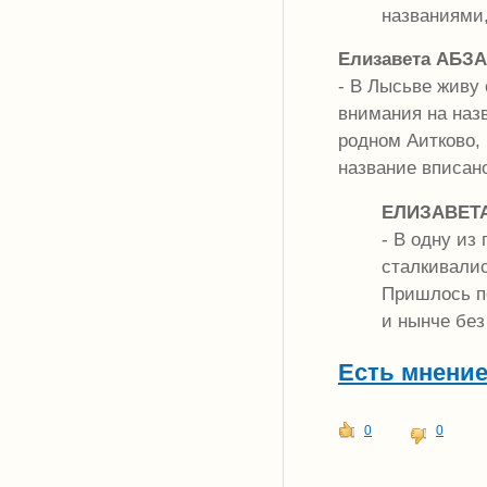
названиями,
Елизавета АБЗА
- В Лысьве живу 
внимания на наз
родном Аитково, 
название вписан
ЕЛИЗАВЕТА
- В одну из
сталкивалис
Пришлось пе
и нынче без
Есть мнени
0
0