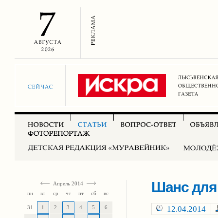
Шанс для
Апрель 2014
пн
вт
ср
чт
пт
сб
вс
31
1
2
3
4
5
6
12.04.2014