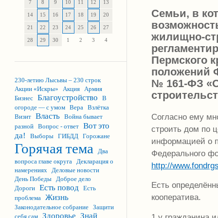
7
8
9
10
11
12
13
Семьи, в ко
14
15
16
17
18
19
20
возможность
21
22
23
24
25
26
27
жилищно-ст
28
29
30
1
2
3
4
регламенти
Пермского к
положений Ф
230-летию Лысьвы – 230 строк
№ 161-ФЗ «
Акции «Искры»
Акция
Армия
строительст
Благоустройство
Бизнес
В
огороде — с умом
Вера
Взлётка
Власть
Согласно ему мн
Визит
Война бывает
Вот это
разной
Вопрос - ответ
строить дом по ц
да!
Выборы
ГИБДД
Горожане
информацией о п
Горячая тема
Два
Федерального фо
вопроса главе округа
Декларация о
http://www.fondrg
намерениях
Деловые новости
День Победы
Доброе дело
Есть определённ
Есть повод
Дороги
Есть
кооператива.
Жизнь
проблема
Законодательное собрание
Защити
Здоровье
Знай
1 у гражданина и
себя сам