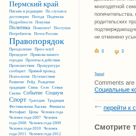
Пермский край
многодетной семь
Письмо в редакцию
По слухам и
попечительства,
достоверно
Погода
Подписка
родительских пра
Подробности
Покупки
Политика
Помогите!
Поступок
подтверждающую,
Потребитель
Почта России
не отменено усы
Правопорядок
Преодоление
Пресс-клуб
0
0
Прецедент
Приколы нашего
городка
Проекты в действии
Происшествия
Прокуратура
сообщает
Прямой провод
Tweet
Психология
Путешествия
Comments are 
Развитие
Рейд
Рождение
традиции
Связь
Село
Семья
Социальные к
Событие
Социум
Сказка
Спорт
Трагедия
Традиция
Фестивальная Лысьва
Финансы
перейти к 
Фотофакт
Цены
Человек года
Человек года-2007
Человек
года-2008
Человек года-2009
Смотрите т
Человек года-2010
Человек
года-2011
Человек года-2012