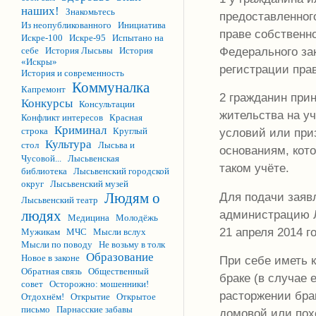
наших!
Знакомьтесь
предоставленног
Из неопубликованного
Инициатива
праве собственн
Искре-100
Искре-95
Испытано на
Федерального зак
себе
История Лысьвы
История
«Искры»
регистрации пра
История и современность
Коммуналка
Капремонт
2 гражданин при
Конкурсы
Консультации
жительства на у
Конфликт интересов
Красная
Криминал
строка
Круглый
условий или пр
Культура
стол
Лысьва и
основаниям, кот
Чусовой...
Лысьвенская
таком учёте.
библиотека
Лысьвенский городской
округ
Лысьвенский музей
Для подачи заяв
Людям о
Лысьвенский театр
администрацию Лы
людях
Медицина
Молодёжь
21 апреля 2014 г
Мужикам
МЧС
Мысли вслух
Мысли по поводу
Не возьму в толк
Образование
Новое в законе
При себе иметь к
Обратная связь
Общественный
браке (в случае 
совет
Осторожно: мошенники!
расторжении брак
Отдохнём!
Открытие
Открытое
письмо
Парнасские забавы
домовой или пох