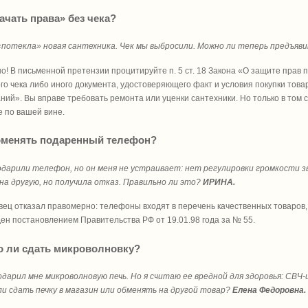
качать права» без чека?
 «потекла» новая сантехника. Чек мы выбросили. Можно ли теперь предъя
но! В письменной претензии процитируйте п. 5 ст. 18 Закона «О защите прав 
го чека либо иного документа, удостоверяющего факт и условия покупки това
ний». Вы вправе требовать ремонта или уценки сантехники. Но только в том с
е по вашей вине.
оменять подаренный телефон?
одарили телефон, но он меня не устраивает: нет регулировки громкости з
на другую, но получила отказ. Правильно ли это?
ИРИНА.
вец отказал правомерно: телефоны входят в перечень качественных товаров,
ен постановлением Правительства РФ от 19.01.98 года за № 55.
 ли сдать микроволновку?
одарил мне микроволновую печь. Но я считаю ее вредной для здоровья: СВ
и сдать печку в магазин или обменять на другой товар?
Елена Федоровна.