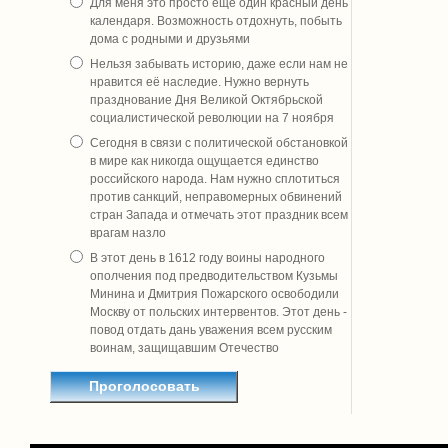
Для меня это просто ещё один красный день
календаря. Возможность отдохнуть, побыть
дома с родными и друзьями
Нельзя забывать историю, даже если нам не
нравится её наследие. Нужно вернуть
празднование Дня Великой Октябрьской
социалистической революции на 7 ноября
Сегодня в связи с политической обстановкой
в мире как никогда ощущается единство
российского народа. Нам нужно сплотиться
против санкций, неправомерных обвинений
стран Запада и отмечать этот праздник всем
врагам назло
В этот день в 1612 году воины народного
ополчения под предводительством Кузьмы
Минина и Дмитрия Пожарского освободили
Москву от польских интервентов. Этот день -
повод отдать дань уважения всем русским
воинам, защищавшим Отечество