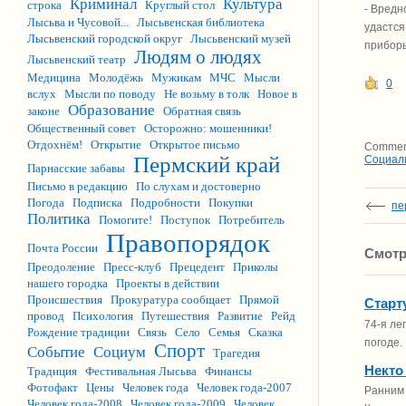
Криминал
Культура
строка
Круглый стол
- Вредн
Лысьва и Чусовой...
Лысьвенская библиотека
удастся
Лысьвенский городской округ
Лысьвенский музей
приборы
Людям о людях
Лысьвенский театр
Медицина
Молодёжь
Мужикам
МЧС
Мысли
0
вслух
Мысли по поводу
Не возьму в толк
Новое в
Образование
законе
Обратная связь
Общественный совет
Осторожно: мошенники!
Отдохнём!
Открытие
Открытое письмо
Comment
Пермский край
Социал
Парнасские забавы
Письмо в редакцию
По слухам и достоверно
Погода
Подписка
Подробности
Покупки
пе
Политика
Помогите!
Поступок
Потребитель
Правопорядок
Почта России
Смотр
Преодоление
Пресс-клуб
Прецедент
Приколы
нашего городка
Проекты в действии
Происшествия
Прокуратура сообщает
Прямой
Старт
провод
Психология
Путешествия
Развитие
Рейд
74-я ле
Рождение традиции
Связь
Село
Семья
Сказка
погоде.
Спорт
Событие
Социум
Трагедия
Некто
Традиция
Фестивальная Лысьва
Финансы
Фотофакт
Цены
Человек года
Человек года-2007
Ранним 
Человек года-2008
Человек года-2009
Человек