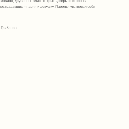
мобиля, другие пытались открыть дверь со стороны
острадавших – парня и девушку. Парень чувствовал себя
 Грибанов.