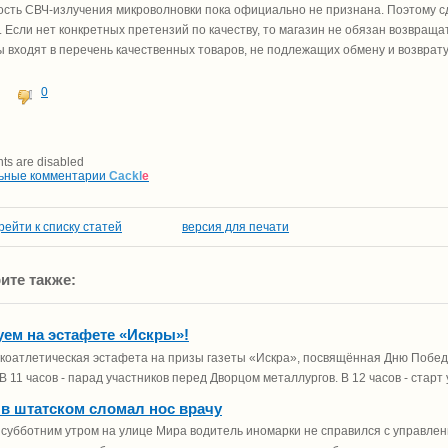
ость СВЧ-излучения микроволновки пока официально не признана. Поэтому сда
. Если нет конкретных претензий по качеству, то магазин не обязан возвращ
 входят в перечень качественных товаров, не подлежащих обмену и возврату
0
s are disabled
ьные комментарии
Cackl
e
рейти к списку статей
версия для печати
ите также:
уем на эстафете «Искры»!
гкоатлетическая эстафета на призы газеты «Искра», посвящённая Дню Побед
 В 11 часов - парад участников перед Дворцом металлургов. В 12 часов - старт
 в штатском сломал нос врачу
субботним утром на улице Мира водитель иномарки не справился с управлен