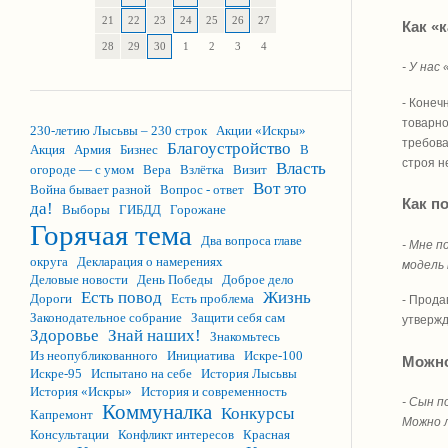
21
22
23
24
25
26
27
Как «
28
29
30
1
2
3
4
- У нас
- Конеч
товарно
230-летию Лысьвы – 230 строк
Акции «Искры»
требова
Благоустройство
Акция
Армия
Бизнес
В
строя н
Власть
огороде — с умом
Вера
Взлётка
Визит
Вот это
Война бывает разной
Вопрос - ответ
Как п
да!
Выборы
ГИБДД
Горожане
Горячая тема
Два вопроса главе
- Мне п
округа
Декларация о намерениях
модель 
Деловые новости
День Победы
Доброе дело
Есть повод
Жизнь
Дороги
Есть проблема
- Прода
Законодательное собрание
Защити себя сам
утвержд
Здоровье
Знай наших!
Знакомьтесь
Из неопубликованного
Инициатива
Искре-100
Можно
Искре-95
Испытано на себе
История Лысьвы
История «Искры»
История и современность
- Сын п
Коммуналка
Конкурсы
Капремонт
Можно л
Консультации
Конфликт интересов
Красная