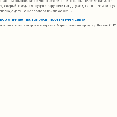
корая помощь прибыла не место аварии, одни пожарные сбивали пламя с авто
я, который находился внутри. Сотрудники ГИБДД укладывали на землю двух п
сносно, а девушка не подавала признаков жизни.
рор отвечает на вопросы посетителей сайта
осы читателей электронной версии «Искры» отвечает прокурор Лысьвы С. Ю.