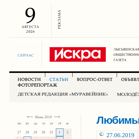
Любимые
Июнь 2019
пн
вт
ср
чт
пт
сб
вс
27
28
29
30
31
1
2
27.06.2019