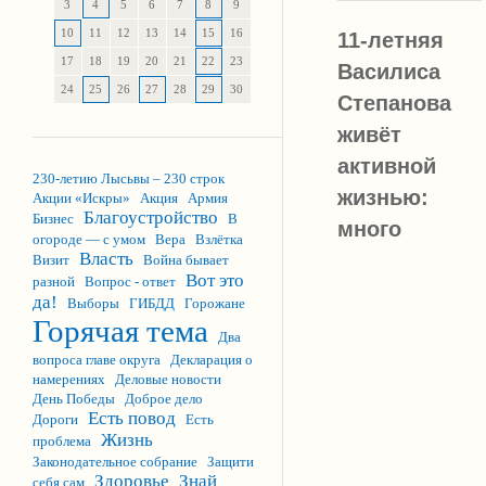
3
4
5
6
7
8
9
10
11
12
13
14
15
16
11-летняя
17
18
19
20
21
22
23
Василиса
24
25
26
27
28
29
30
Степанова
живёт
активной
230-летию Лысьвы – 230 строк
жизнью:
Акции «Искры»
Акция
Армия
Благоустройство
Бизнес
В
много
огороде — с умом
Вера
Взлётка
Власть
Визит
Война бывает
Вот это
разной
Вопрос - ответ
да!
Выборы
ГИБДД
Горожане
Горячая тема
Два
вопроса главе округа
Декларация о
намерениях
Деловые новости
День Победы
Доброе дело
Есть повод
Дороги
Есть
Жизнь
проблема
Законодательное собрание
Защити
Здоровье
Знай
себя сам