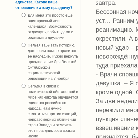
завтра.
единства. Каково ваше
отношение к этому празднику?
Бессонная ноч
Для меня это просто ещё
уст… Ранним у
один красный день
календаря. Возможность
реанимацию. М
отдохнуть, побыть дома с
окрестили. А 
родными и друзьями
Нельзя забывать историю,
новый удар –
даже если нам не нравится
новорождённую
её наследие. Нужно вернуть
празднование Дня Великой
туда приехала
Октябрьской
социалистической
- Врачи спраш
революции на 7 ноября
девушка. – Я 
Сегодня в связи с
кроме одной. 
политической обстановкой в
мире как никогда ощущается
За две недели
единство российского
народа. Нам нужно
пережили мног
сплотиться против санкций,
пункция спинн
неправомерных обвинений
стран Запада и отмечать
взвешивание к
этот праздник всем врагам
признаётся: б
назло