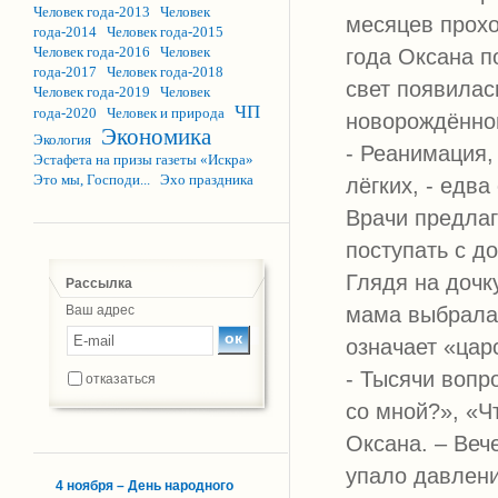
Человек года-2013
Человек
месяцев прохо
года-2014
Человек года-2015
Человек года-2016
Человек
года Оксана п
года-2017
Человек года-2018
свет появилас
Человек года-2019
Человек
ЧП
года-2020
Человек и природа
новорождённо
Экономика
Экология
- Реанимация,
Эстафета на призы газеты «Искра»
Это мы, Господи...
Эхо праздника
лёгких, - едв
Врачи предлаг
поступать с д
Глядя на дочк
Рассылка
Ваш адрес
мама выбрала 
означает «цар
- Тысячи вопр
отказаться
со мной?», «Ч
Оксана. – Веч
упало давлени
4 ноября – День народного