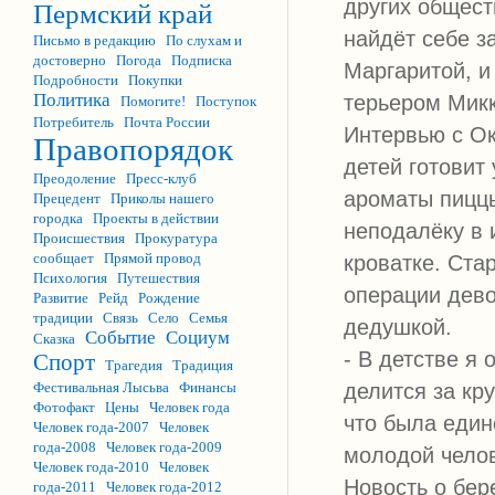
других общест
Пермский край
найдёт себе з
Письмо в редакцию
По слухам и
достоверно
Погода
Подписка
Маргаритой, и
Подробности
Покупки
Политика
терьером Микк
Помогите!
Поступок
Потребитель
Почта России
Интервью с Ок
Правопорядок
детей готовит
Преодоление
Пресс-клуб
ароматы пиццы
Прецедент
Приколы нашего
городка
Проекты в действии
неподалёку в 
Происшествия
Прокуратура
сообщает
Прямой провод
кроватке. Ста
Психология
Путешествия
операции дево
Развитие
Рейд
Рождение
традиции
Связь
Село
Семья
дедушкой.
Событие
Социум
Сказка
- В детстве я 
Спорт
Трагедия
Традиция
Фестивальная Лысьва
Финансы
делится за кр
Фотофакт
Цены
Человек года
что была един
Человек года-2007
Человек
года-2008
Человек года-2009
молодой чело
Человек года-2010
Человек
Новость о бер
года-2011
Человек года-2012