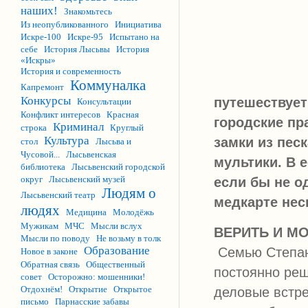
наших!
Знакомьтесь
Из неопубликованного
Инициатива
Искре-100
Искре-95
Испытано на
себе
История Лысьвы
История
«Искры»
История и современность
Коммуналка
Капремонт
Конкурсы
путешествует
Консультации
Конфликт интересов
Красная
городские пр
Криминал
строка
Круглый
Культура
замки из пес
стол
Лысьва и
Чусовой...
Лысьвенская
мультики. В 
библиотека
Лысьвенский городской
округ
Лысьвенский музей
если бы не о
Людям о
Лысьвенский театр
медкарте нес
людях
Медицина
Молодёжь
Мужикам
МЧС
Мысли вслух
ВЕРИТЬ И М
Мысли по поводу
Не возьму в толк
Образование
Семью Степан
Новое в законе
Обратная связь
Общественный
постоянно реш
совет
Осторожно: мошенники!
Отдохнём!
Открытие
Открытое
деловые встре
письмо
Парнасские забавы