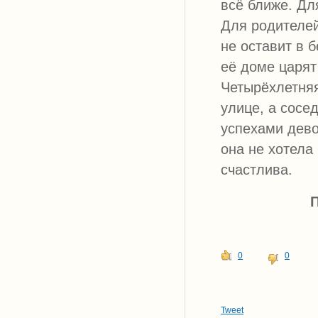
всё ближе. Дл
Для родителей
не оставит в 
её доме царят
Четырёхлетняя
улице, а сосе
успехами дево
она не хотела
счастлива.
П
0
0
Tweet