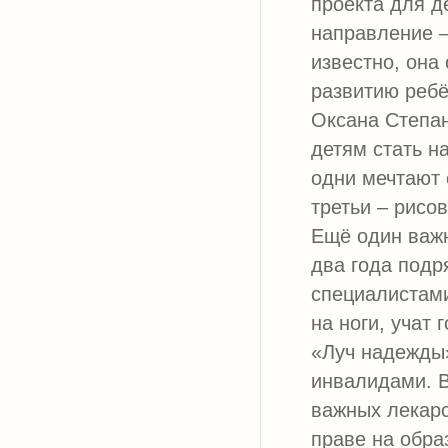
проекта для д
направление –
известно, она
развитию ребё
Оксана Степан
детям стать н
одни мечтают 
третьи – рисо
Ещё один важн
два года подр
специалистами
на ноги, учат 
«Луч надежды»
инвалидами. В
важных лекарс
праве на обра