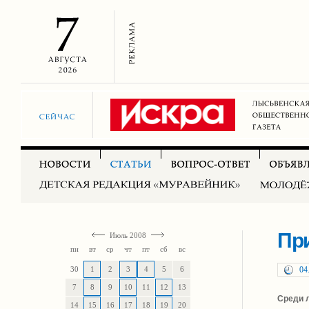
При
Июль 2008
пн
вт
ср
чт
пт
сб
вс
30
1
2
3
4
5
6
04
7
8
9
10
11
12
13
Среди л
14
15
16
17
18
19
20