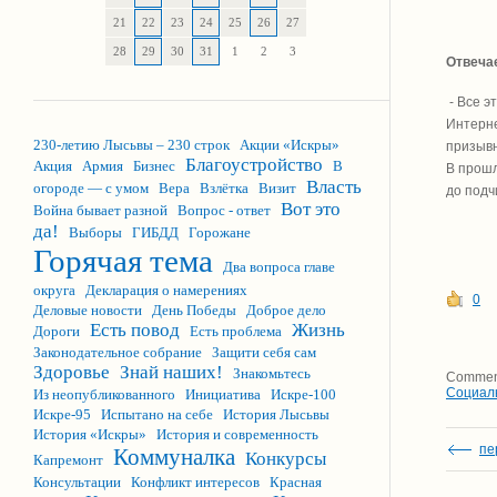
21
22
23
24
25
26
27
28
29
30
31
1
2
3
Отвеча
- Все э
Интерне
230-летию Лысьвы – 230 строк
Акции «Искры»
призывн
Благоустройство
Акция
Армия
Бизнес
В
В прошл
Власть
огороде — с умом
Вера
Взлётка
Визит
до подч
Вот это
Война бывает разной
Вопрос - ответ
да!
Выборы
ГИБДД
Горожане
Горячая тема
Два вопроса главе
округа
Декларация о намерениях
0
Деловые новости
День Победы
Доброе дело
Есть повод
Жизнь
Дороги
Есть проблема
Законодательное собрание
Защити себя сам
Здоровье
Знай наших!
Знакомьтесь
Comment
Социал
Из неопубликованного
Инициатива
Искре-100
Искре-95
Испытано на себе
История Лысьвы
История «Искры»
История и современность
пе
Коммуналка
Конкурсы
Капремонт
Консультации
Конфликт интересов
Красная