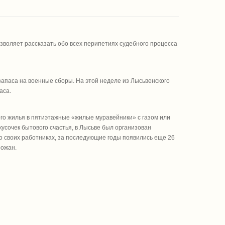
озволяет рассказать обо всех перипетиях судебного процесса
запаса на военные сборы. На этой неделе из Лысьвенского
аса.
ого жилья в пятиэтажные «жилые муравейники» с газом или
кусочек бытового счастья, в Лысьве был организован
о своих работниках, за последующие годы появились еще 26
рожан.