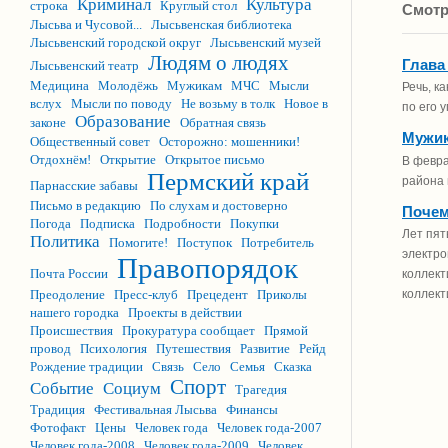
Криминал
Культура
строка
Круглый стол
Смотр
Лысьва и Чусовой...
Лысьвенская библиотека
Лысьвенский городской округ
Лысьвенский музей
Людям о людях
Глава
Лысьвенский театр
Медицина
Молодёжь
Мужикам
МЧС
Мысли
Речь, к
вслух
Мысли по поводу
Не возьму в толк
Новое в
по его 
Образование
законе
Обратная связь
Мужик
Общественный совет
Осторожно: мошенники!
Отдохнём!
Открытие
Открытое письмо
В февра
Пермский край
района 
Парнасские забавы
Письмо в редакцию
По слухам и достоверно
Почем
Погода
Подписка
Подробности
Покупки
Лет пят
Политика
Помогите!
Поступок
Потребитель
электро
Правопорядок
Почта России
коллект
Преодоление
Пресс-клуб
Прецедент
Приколы
коллект
нашего городка
Проекты в действии
Происшествия
Прокуратура сообщает
Прямой
провод
Психология
Путешествия
Развитие
Рейд
Рождение традиции
Связь
Село
Семья
Сказка
Спорт
Событие
Социум
Трагедия
Традиция
Фестивальная Лысьва
Финансы
Фотофакт
Цены
Человек года
Человек года-2007
Человек года-2008
Человек года-2009
Человек