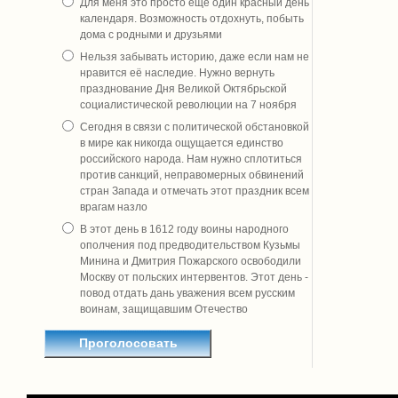
Для меня это просто ещё один красный день
календаря. Возможность отдохнуть, побыть
дома с родными и друзьями
Нельзя забывать историю, даже если нам не
нравится её наследие. Нужно вернуть
празднование Дня Великой Октябрьской
социалистической революции на 7 ноября
Сегодня в связи с политической обстановкой
в мире как никогда ощущается единство
российского народа. Нам нужно сплотиться
против санкций, неправомерных обвинений
стран Запада и отмечать этот праздник всем
врагам назло
В этот день в 1612 году воины народного
ополчения под предводительством Кузьмы
Минина и Дмитрия Пожарского освободили
Москву от польских интервентов. Этот день -
повод отдать дань уважения всем русским
воинам, защищавшим Отечество