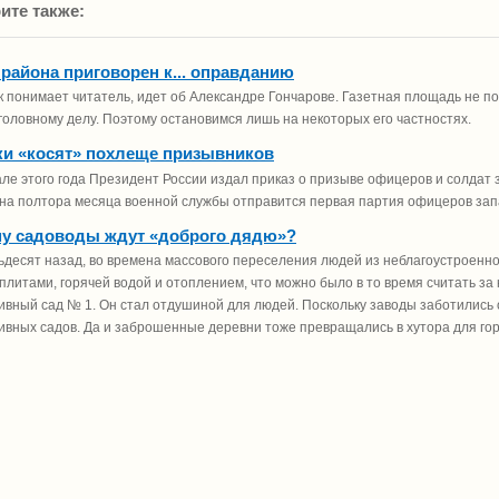
ите также:
 района приговорен к... оправданию
ак понимает читатель, идет об Александре Гончарове. Газетная площадь не п
уголовному делу. Поэтому остановимся лишь на некоторых его частностях.
и «косят» похлеще призывников
ле этого года Президент России издал приказ о призыве офицеров и солдат 
на полтора месяца военной службы отправится первая партия офицеров зап
у садоводы ждут «доброго дядю»?
ьдесят назад, во времена массового переселения людей из неблагоустроенн
плитами, горячей водой и отоплением, что можно было в то время считать за 
ивный сад № 1. Он стал отдушиной для людей. Поскольку заводы заботились 
ивных садов. Да и заброшенные деревни тоже превращались в хутора для го