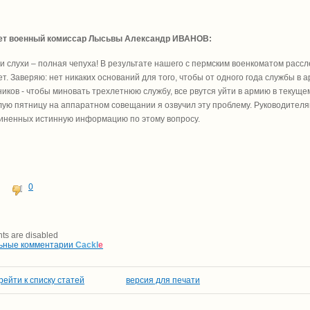
ет военный комиссар Лысьвы Александр ИВАНОВ:
ти слухи – полная чепуха! В результате нашего с пермским военкоматом расс
т. Заверяю: нет никаких оснований для того, чтобы от одного года службы в а
иков - чтобы миновать трехлетнюю службу, все рвутся уйти в армию в текуще
ую пятницу на аппаратном совещании я озвучил эту проблему. Руководител
иненных истинную информацию по этому вопросу.
0
s are disabled
ьные комментарии
Cackl
e
рейти к списку статей
версия для печати