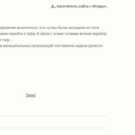
Д., посетитель сайта « Искры».
ледования выяснилось: эта «утка» была запущена по сети
рмии перейти к трём. В связи с этими толками возник перебор
м году…
ям муниципальных организаций поставлена задача донести
Tweet