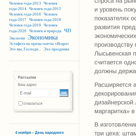
спроса на рын
Человек года-2013
Человек
и уровень пок
года-2014
Человек года-2015
Человек года-2016
Человек
показателях о
года-2017
Человек года-2018
Человек года-2019
Человек
развития пред
ЧП
года-2020
Человек и природа
экономических
Экономика
Экология
Эстафета на призы газеты «Искра»
производству 
Это мы, Господи...
Эхо праздника
Лысьвенская п
считается одно
должны держат
Рассылка
Расширяется а
Ваш адрес
декорирования
дизайнерской 
отказаться
маргаритка» в
В изготовлени
три цеха: шта
4 ноября – День народного