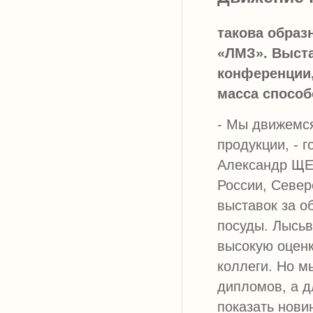
такова образ
«ЛМЗ». Выста
конференции,
масса способ
- Мы движемся
продукции, - 
Александр ЩЕР
России, Север
выставок за о
посуды. Лысьв
высокую оценк
коллеги. Но м
дипломов, а д
показать нови