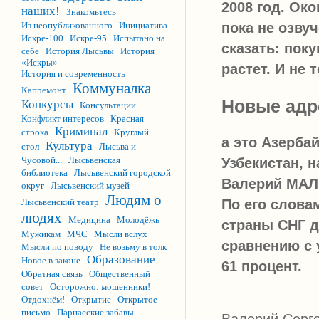
2008 год. Ок
наших!
Знакомьтесь
Из неопубликованного
Инициатива
пока не озву
Искре-100
Искре-95
Испытано на
сказать: пок
себе
История Лысьвы
История
«Искры»
растет. И не 
История и современность
Коммуналка
Капремонт
Новые адр
Конкурсы
Консультации
Конфликт интересов
Красная
Криминал
строка
Круглый
а это Азербай
Культура
стол
Лысьва и
Чусовой...
Лысьвенская
Узбекистан, 
библиотека
Лысьвенский городской
Валерий МА
округ
Лысьвенский музей
Людям о
Лысьвенский театр
По его слова
людях
Медицина
Молодёжь
страны СНГ до
Мужикам
МЧС
Мысли вслух
сравнению с 
Мысли по поводу
Не возьму в толк
Образование
Новое в законе
61 процент.
Обратная связь
Общественный
совет
Осторожно: мошенники!
Отдохнём!
Открытие
Открытое
письмо
Парнасские забавы
Валерий Серге