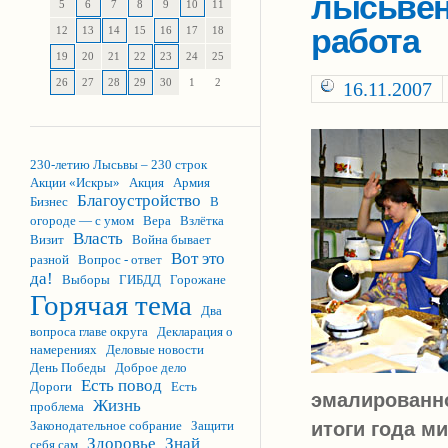
лысьвен
5
6
7
8
9
10
11
работа
12
13
14
15
16
17
18
19
20
21
22
23
24
25
26
27
28
29
30
1
2
16.11.2007
230-летию Лысьвы – 230 строк
Акции «Искры»
Акция
Армия
Благоустройство
Бизнес
В
огороде — с умом
Вера
Взлётка
Власть
Визит
Война бывает
Вот это
разной
Вопрос - ответ
да!
Выборы
ГИБДД
Горожане
Горячая тема
Два
вопроса главе округа
Декларация о
намерениях
Деловые новости
День Победы
Доброе дело
Есть повод
Дороги
Есть
эмалированно
Жизнь
проблема
Законодательное собрание
Защити
итоги года м
Здоровье
Знай
себя сам