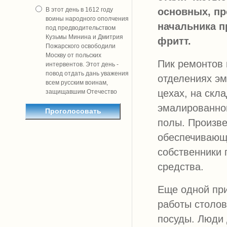
В этот день в 1612 году
основных, пр
воины народного ополчения
начальника п
под предводительством
Кузьмы Минина и Дмитрия
фритт.
Пожарского освободили
Москву от польских
Пик ремонтов 
интервентов. Этот день -
повод отдать дань уважения
отделениях эм
всем русским воинам,
цехах, на скл
защищавшим Отечество
эмалированно
полы. Произве
обеспечивающи
собственники
средства.
Еще одной при
работы столо
посуды. Люди 