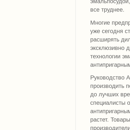
эмальпосудой,
все труднее.
Многие предпр
уже сегодня с
расширять дил
эксклюзивно д
технологии эм
антипригарны
Руководство 
производить п
до лучших вре
специалисты о
антипригарным
растет. Товар
производители