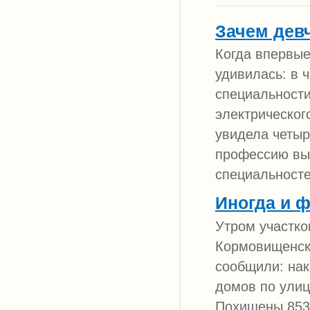
Зачем дев
Когда впервые
удивилась: в 
специальности
электрическог
увидела четы
профессию выб
специальносте
Иногда и 
Утром участк
Кормовищенско
сообщили: нак
домов по улиц
Похищены 8530