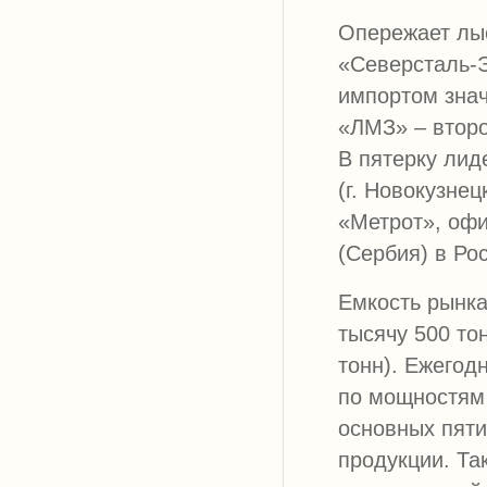
Опережает лы
«Северсталь-Э
импортом знач
«ЛМЗ» – второ
В пятерку ли
(г. Новокузне
«Метрот», оф
(Сербия) в Ро
Емкость рынка
тысячу 500 то
тонн). Ежегод
по мощностям 
основных пяти
продукции. Та