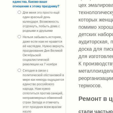
единства. Каково ваше
цех эмалирова
отношение к этому празднику?
технологическ
Для меня это просто ещё
один красный день
которых женщи
календаря. Возможность
помимо хорош
отдохнуть, побыть дома с
родными и друзьями
детских наборо
Нельзя забывать историю,
аудиторская, 
даже если нам не нравится
её наследие. Нужно вернуть
доска для пис
празднование Дня Великой
Октябрьской
для изготовле
социалистической
К производств
революции на 7 ноября
металлоиздели
Сегодня в связи с
политической обстановкой в
реорганизации
мире как никогда ощущается
единство российского
термосов.
народа. Нам нужно
сплотиться против санкций,
Ремонт в ц
неправомерных обвинений
стран Запада и отмечать
этот праздник всем врагам
стали частью
назло