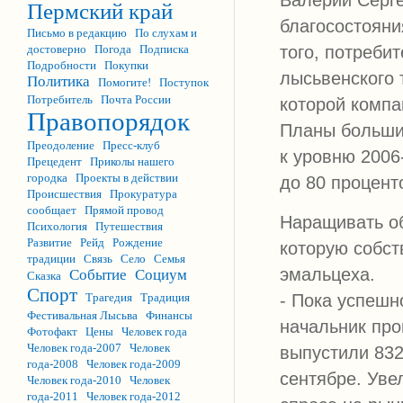
Пермский край
благосостояни
Письмо в редакцию
По слухам и
того, потреби
достоверно
Погода
Подписка
Подробности
Покупки
лысьвенского 
Политика
Помогите!
Поступок
Потребитель
Почта России
которой компа
Правопорядок
Планы большие
Преодоление
Пресс-клуб
к уровню 2006
Прецедент
Приколы нашего
городка
Проекты в действии
до 80 процент
Происшествия
Прокуратура
сообщает
Прямой провод
Наращивать об
Психология
Путешествия
Развитие
Рейд
Рождение
которую собст
традиции
Связь
Село
Семья
эмальцеха.
Событие
Социум
Сказка
Спорт
Трагедия
Традиция
- Пока успешн
Фестивальная Лысьва
Финансы
начальник про
Фотофакт
Цены
Человек года
Человек года-2007
Человек
выпустили 832
года-2008
Человек года-2009
сентябре. Уве
Человек года-2010
Человек
года-2011
Человек года-2012