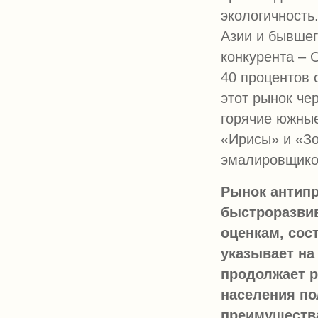
экологичность
Азии и бывшег
конкурента –
40 процентов 
этот рынок че
горячие южны
«Ирисы» и «Зо
эмалировщиков
Рынок антипр
быстроразвив
оценкам, сост
указывает на
продолжает р
населения по
преимущества