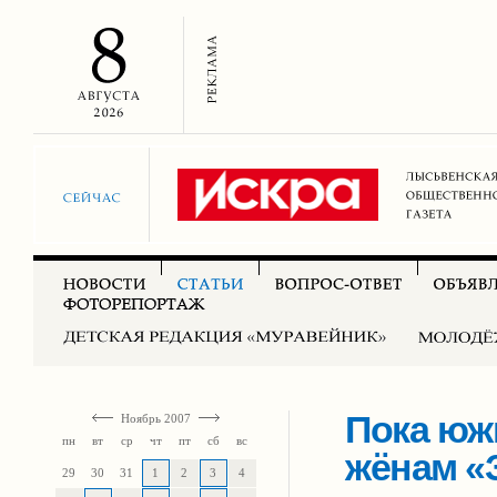
Пока юж
Ноябрь 2007
пн
вт
ср
чт
пт
сб
вс
жёнам «
29
30
31
1
2
3
4