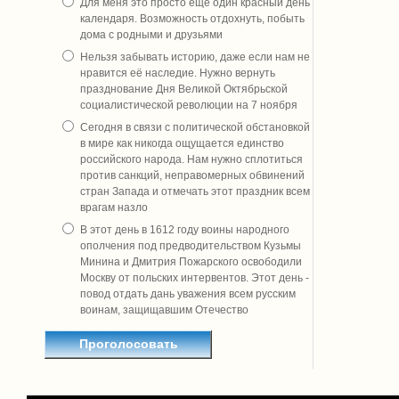
Для меня это просто ещё один красный день
календаря. Возможность отдохнуть, побыть
дома с родными и друзьями
Нельзя забывать историю, даже если нам не
нравится её наследие. Нужно вернуть
празднование Дня Великой Октябрьской
социалистической революции на 7 ноября
Сегодня в связи с политической обстановкой
в мире как никогда ощущается единство
российского народа. Нам нужно сплотиться
против санкций, неправомерных обвинений
стран Запада и отмечать этот праздник всем
врагам назло
В этот день в 1612 году воины народного
ополчения под предводительством Кузьмы
Минина и Дмитрия Пожарского освободили
Москву от польских интервентов. Этот день -
повод отдать дань уважения всем русским
воинам, защищавшим Отечество