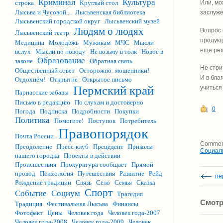
Криминал
Культура
Или, мо
строка
Круглый стол
Лысьва и Чусовой...
Лысьвенская библиотека
заслуж
Лысьвенский городской округ
Лысьвенский музей
Людям о людях
Вопрос 
Лысьвенский театр
продукц
Медицина
Молодёжь
Мужикам
МЧС
Мысли
еще реш
вслух
Мысли по поводу
Не возьму в толк
Новое в
Образование
законе
Обратная связь
Не стои
Общественный совет
Осторожно: мошенники!
И в бла
Отдохнём!
Открытие
Открытое письмо
Пермский край
учиться
Парнасские забавы
Письмо в редакцию
По слухам и достоверно
0
Погода
Подписка
Подробности
Покупки
Политика
Помогите!
Поступок
Потребитель
Правопорядок
Почта России
Comment
Преодоление
Пресс-клуб
Прецедент
Приколы
Социал
нашего городка
Проекты в действии
Происшествия
Прокуратура сообщает
Прямой
провод
Психология
Путешествия
Развитие
Рейд
пе
Рождение традиции
Связь
Село
Семья
Сказка
Спорт
Событие
Социум
Трагедия
Смотр
Традиция
Фестивальная Лысьва
Финансы
Фотофакт
Цены
Человек года
Человек года-2007
Человек года-2008
Человек года-2009
Человек