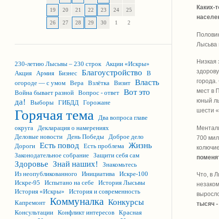
Каких-т
19
20
21
22
23
24
25
населен
26
27
28
29
30
1
2
Половин
Лысьва 
Низкая 
230-летию Лысьвы – 230 строк
Акции «Искры»
Благоустройство
здорову
Акция
Армия
Бизнес
В
Власть
города.
огороде — с умом
Вера
Взлётка
Визит
Вот это
мест в 
Война бывает разной
Вопрос - ответ
да!
юный лы
Выборы
ГИБДД
Горожане
Горячая тема
шести «
Два вопроса главе
округа
Декларация о намерениях
Ментали
Деловые новости
День Победы
Доброе дело
700 мил
Есть повод
Жизнь
Дороги
Есть проблема
колючие
Законодательное собрание
Защити себя сам
поменя
Здоровье
Знай наших!
Знакомьтесь
Из неопубликованного
Инициатива
Искре-100
Что, в 
Искре-95
Испытано на себе
История Лысьвы
незаком
История «Искры»
История и современность
выросло
Коммуналка
Конкурсы
Капремонт
тысяч -
Консультации
Конфликт интересов
Красная