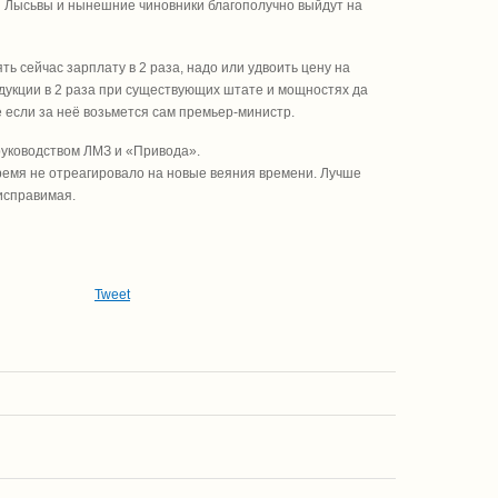
ия Лысьвы и нынешние чиновники благополучно выйдут на
ь сейчас зарплату в 2 раза, надо или удвоить цену на
одукции в 2 рaза при существующих штате и мощностях да
 если за неё возьмется сам премьер-министр.
 руководством ЛМЗ и «Привода».
время не отреагировало на новые веяния времени. Лучше
 исправимая.
Tweet