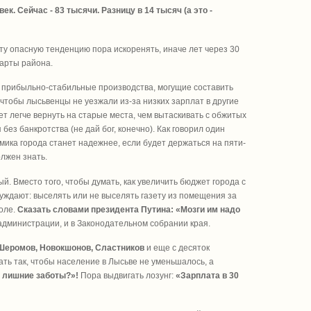
. Сейчас - 83 тысячи. Разницу в 14 тысяч (а это -
ту опасную тенденцию пора искоренять, иначе лет через 30
карты района.
ые прибыльно-стабильные производства, могущие составить
чтобы лысьвенцы не уезжали из-за низких зарплат в другие
ет легче вернуть на старые места, чем вытаскивать с обжитых
без банкротства (не дай бог, конечно). Как говорил один
омика города станет надежнее, если будет держаться на пяти-
олжен знать.
й. Вместо того, чтобы думать, как увеличить бюджет города с
суждают: выселять или не выселять газету из помещения за
коле.
Сказать словами президента Путина: «Мозги им надо
в администрации, и в Законодательном собрании края.
Шеромов, Новокшонов, Сластников
и еще с десяток
ть так, чтобы население в Лысьве не уменьшалось, а
е лишние заботы?»!
Пора выдвигать лозунг:
«Зарплата в 30