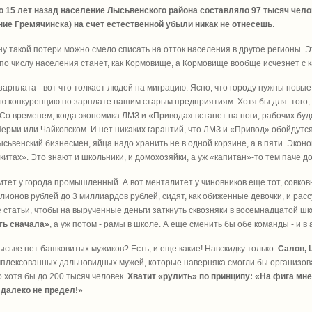
о 15 лет назад население Лысьвенского района составляло 97 тысяч человек
ие Гремячинска) на счет естественной убыли никак не отнесешь
.
у такой потери можно смело списать на отток населения в другое регионы. Э
по числу населения станет, как Кормовище, а Кормовище вообще исчезнет с 
зарплата - вот что толкает людей на миграцию. Ясно, что городу нужны нов
ю конкуренцию по зарплате нашим старым предприятиям. Хотя бы для того, 
 Со временем, когда экономика ЛМЗ и «Привода» встанет на ноги, рабочих буд
Перми или Чайковском. И нет никаких гарантий, что ЛМЗ и «Привод» обойдутся 
сьвенский бизнесмен, яйца надо хранить не в одной корзине, а в пяти. Экон
китах». Это знают и школьники, и домохозяйки, а уж «капитан»-то тем паче д
тет у города промышленный. А вот менталитет у чиновников еще тот, совковы
лионов рублей до 3 миллиардов рублей, сидят, как обиженные девочки, и рас
 статьи, чтобы на вырученные деньги заткнуть сквозняки в восемнадцатой ш
ть сначала»
, а уж потом - рамы в школе. А еще сменить бы обе команды - и 
Лысьве нет башковитых мужиков? Есть, и еще какие! Навскидку только:
Салов, 
плексованных дальновидных мужей, которые наверняка смогли бы организова
 хотя бы до 200 тысяч человек.
Хватит «рулить» по принципу: «На фига мн
 далеко не предел!»