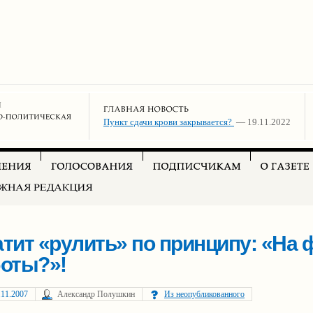
Пункт сдачи крови закрывается?
— 19.11.2022
тит «рулить» по принципу: «На 
боты?»!
.11.2007
Александр Полушкин
Из неопубликованного