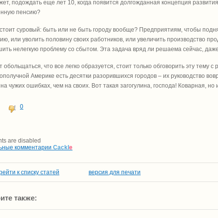
жет, подождать еще лет 10, когда появится долгожданная концепция развит
енную пенсию?
стоит суровый: быть или не быть городу вообще? Предприятиям, чтобы поднят
ию, или уволить половину своих работников, или увеличить производство пр
ить нелегкую проблему со сбытом. Эта задача вряд ли решаема сейчас, даже
т обольщаться, что все легко образуется, стоит только обговорить эту тему с
гополучной Америке есть десятки разорившихся городов – их руководство во
 на чужих ошибках, чем на своих. Вот такая загогулина, господа! Коварная, но
0
s are disabled
ьные комментарии
Cackl
e
рейти к списку статей
версия для печати
ите также: