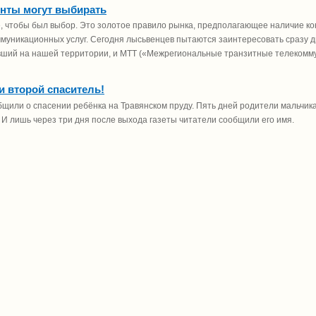
нты могут выбирать
, чтобы был выбор. Это золотое правило рынка, предполагающее наличие ко
муникационных услуг. Сегодня лысьвенцев пытаются заинтересовать сразу д
ший на нашей территории, и МТТ («Межрегиональные транзитные телекомму
 и второй спаситель!
щили о спасении ребёнка на Травянском пруду. Пять дней родители мальчика
 И лишь через три дня после выхода газеты читатели сообщили его имя.