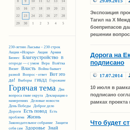
29.09.2015
8
9
10
11
12
13
14
15
16
17
18
19
20
21
Экспозиция прое
22
23
24
25
26
27
28
Тагил на Х Меж
29
30
1
2
3
4
5
боеприпасов да
решении вопрос
230-летию Лысьвы – 230 строк
Акции «Искры»
Акция
Армия
Дорога на Е
Благоустройство
Бизнес
В
подписано
огороде — с умом
Вера
Взлётка
Власть
Визит
Война бывает
Вот это
разной
Вопрос - ответ
17.07.2014
да!
Выборы
ГИБДД
Горожане
Горячая тема
10 июля в рамк
Два
подписано согл
вопроса главе округа
Декларация о
намерениях
Деловые новости
рамках проекта 
День Победы
Доброе дело
Есть повод
Дороги
Есть
Жизнь
проблема
Что будет с
Законодательное собрание
Защити
Здоровье
Знай
себя сам