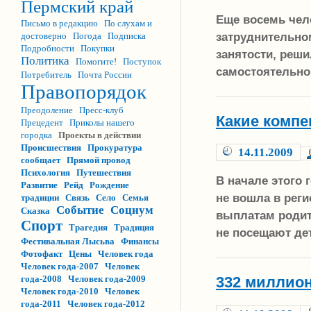
Пермский край
Еще восемь чел
Письмо в редакцию
По слухам и
затруднительно
достоверно
Погода
Подписка
Подробности
Покупки
занятости, реш
Политика
Помогите!
Поступок
самостоятельно
Потребитель
Почта России
Правопорядок
Преодоление
Пресс-клуб
Какие комп
Прецедент
Приколы нашего
городка
Проекты в действии
Происшествия
Прокуратура
14.11.2009
сообщает
Прямой провод
Психология
Путешествия
В начале этого 
Развитие
Рейд
Рождение
не вошла в рег
традиции
Связь
Село
Семья
Событие
Социум
Сказка
выплатам родите
Спорт
Трагедия
Традиция
не посещают де
Фестивальная Лысьва
Финансы
Фотофакт
Цены
Человек года
Человек года-2007
Человек
года-2008
Человек года-2009
332 миллион
Человек года-2010
Человек
года-2011
Человек года-2012