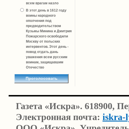
всем врагам назло
В этот день в 1612 году
воины народного
ополчения под
предводительством
Кузьмы Минина и Дмитрия
Пожарского освободили
Москву от польских
интервентов. Этот день -
повод отдать дань
уважения всем русским
воинам, защищавшим
Отечество
Газета «Искра». 618900, П
Электронная почта:
iskra-
ООО «Искра». Учредитель