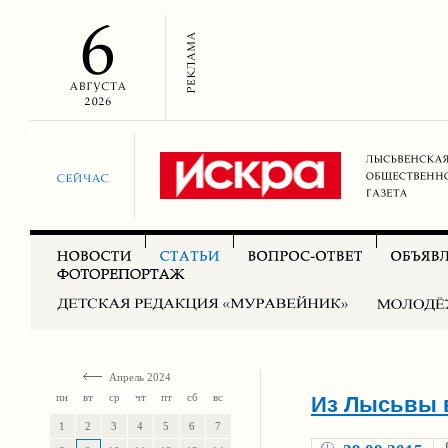
Апрель 2024
пн
вт
ср
чт
пт
сб
вс
Из Лысьвы в
1
2
3
4
5
6
7