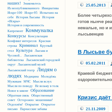
наших!
Знакомьтесь
25.05.2013
Из неопубликованного
Инициатива
Искре-100
Искре-95
Испытано на
Более четырехс
себе
История Лысьвы
История
готов нынче реа
«Искры»
История и современность
немалые, но и 
Коммуналка
Капремонт
лысьвенцев
Конкурсы
Консультации
Конфликт интересов
Красная
Криминал
строка
Круглый
Культура
В Лысьве бу
стол
Лысьва и
Чусовой...
Лысьвенская
библиотека
Лысьвенский городской
05.02.2011
округ
Лысьвенский музей
Людям о
Лысьвенский театр
Краевой бюджет
людях
Медицина
Молодёжь
оздоровительно
Мужикам
МЧС
Мысли вслух
Мысли по поводу
Не возьму в толк
Образование
Новое в законе
Обратная связь
Общественный
Кризис даёт
совет
Осторожно: мошенники!
Отдохнём!
Открытие
Открытое
21.11.2009
письмо
Парнасские забавы