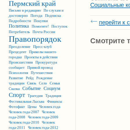
Пермский край
Социальные к
Письмо в редакцию
По слухам и
достоверно
Погода
Подписка
Подробности
Покупки
перейти к 
Политика
Помогите!
Поступок
Потребитель
Почта России
Правопорядок
Смотрите т
Преодоление
Пресс-клуб
Прецедент
Приколы нашего
городка
Проекты в действии
Происшествия
Прокуратура
сообщает
Прямой провод
Психология
Путешествия
Развитие
Рейд
Рождение
традиции
Связь
Село
Семья
Событие
Социум
Сказка
Спорт
Трагедия
Традиция
Фестивальная Лысьва
Финансы
Фотофакт
Цены
Человек года
Человек года-2007
Человек
года-2008
Человек года-2009
Человек года-2010
Человек
года-2011
Человек года-2012