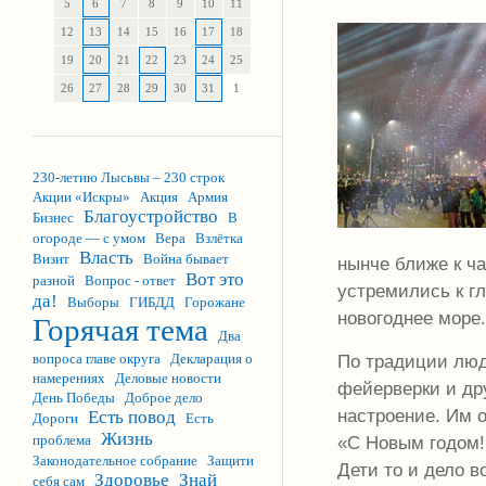
5
6
7
8
9
10
11
12
13
14
15
16
17
18
19
20
21
22
23
24
25
26
27
28
29
30
31
1
230-летию Лысьвы – 230 строк
Акции «Искры»
Акция
Армия
Благоустройство
Бизнес
В
огороде — с умом
Вера
Взлётка
Власть
Визит
Война бывает
нынче ближе к ча
Вот это
разной
Вопрос - ответ
устремились к г
да!
Выборы
ГИБДД
Горожане
новогоднее море.
Горячая тема
Два
вопроса главе округа
Декларация о
По традиции люди
намерениях
Деловые новости
фейерверки и др
День Победы
Доброе дело
настроение. Им 
Есть повод
Дороги
Есть
Жизнь
проблема
«С Новым годом!
Законодательное собрание
Защити
Дети то и дело 
Здоровье
Знай
себя сам