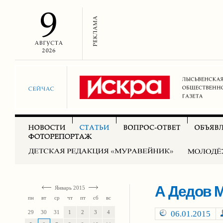
А Дедов М
Январь 2015
пн
вт
ср
чт
пт
сб
вс
29
30
31
1
2
3
4
06.01.2015