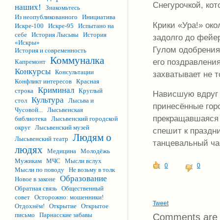
Снегурочкой, кот
наших!
Знакомьтесь
Из неопубликованного
Инициатива
Крики «Ура!» ок
Искре-100
Искре-95
Испытано на
себе
История Лысьвы
История
задолго до фейер
«Искры»
Гулом одобрения
История и современность
Коммуналка
его поздравления
Капремонт
Конкурсы
Консультации
захватывает не т
Конфликт интересов
Красная
Криминал
строка
Круглый
Нависшую вдруг 
Культура
стол
Лысьва и
принесённые гор
Чусовой...
Лысьвенская
прекращавшаяся 
библиотека
Лысьвенский городской
округ
Лысьвенский музей
спешит к праздни
Людям о
Лысьвенский театр
танцевальный час
людях
Медицина
Молодёжь
Мужикам
МЧС
Мысли вслух
0
0
Мысли по поводу
Не возьму в толк
Образование
Новое в законе
Обратная связь
Общественный
совет
Осторожно: мошенники!
Tweet
Отдохнём!
Открытие
Открытое
письмо
Парнасские забавы
Comments are 