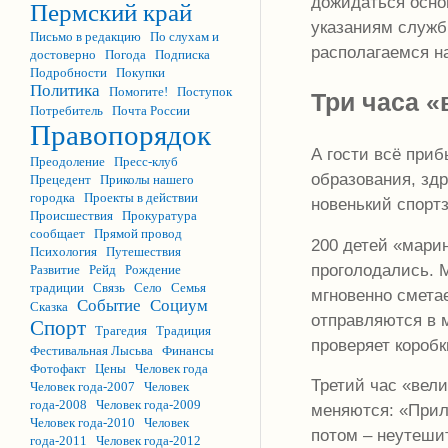
дожидаться осно
Пермский край
указаниям служб
Письмо в редакцию
По слухам и
располагаемся н
достоверно
Погода
Подписка
Подробности
Покупки
Политика
Помогите!
Поступок
Три часа «
Потребитель
Почта России
Правопорядок
А гости всё приб
Преодоление
Пресс-клуб
образования, зд
Прецедент
Приколы нашего
городка
Проекты в действии
новенький спортза
Происшествия
Прокуратура
сообщает
Прямой провод
200 детей «мари
Психология
Путешествия
проголодались. 
Развитие
Рейд
Рождение
традиции
Связь
Село
Семья
мгновенно смета
Событие
Социум
Сказка
отправляются в 
Спорт
Трагедия
Традиция
проверяет короб
Фестивальная Лысьва
Финансы
Фотофакт
Цены
Человек года
Третий час «вели
Человек года-2007
Человек
года-2008
Человек года-2009
меняются: «Приле
Человек года-2010
Человек
потом – неутешит
года-2011
Человек года-2012