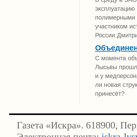
эксплуатацию 
полимерными п
участником ис
России Дмит
Объединен
С момента об
Лысьвы прошло
и у медперсон
ли новая стру
принесёт?
Газета «Искра». 618900, Пер
Электронная почта:
iskra-ly