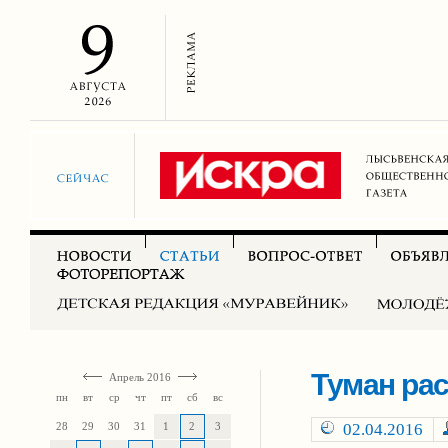
Туман рас
Апрель 2016
пн
вт
ср
чт
пт
сб
вс
28
29
30
31
1
2
3
02.04.2016