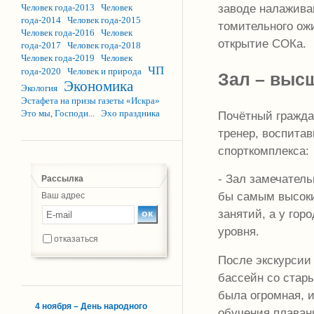
заводе налажива
Человек года-2013
Человек
года-2014
Человек года-2015
томительного ож
Человек года-2016
Человек
открытие СОКа.
года-2017
Человек года-2018
Человек года-2019
Человек
ЧП
года-2020
Человек и природа
Зал – выс
Экономика
Экология
Эстафета на призы газеты «Искра»
Это мы, Господи...
Эхо праздника
Почётный гражд
тренер, воспита
спорткомплекса:
- Зал замечатель
Рассылка
бы самым высоки
Ваш адрес
занятий, а у гор
уровня.
отказаться
После экскурсии
бассейн со стар
была огромная, и
4 ноября – День народного
обучения плаван