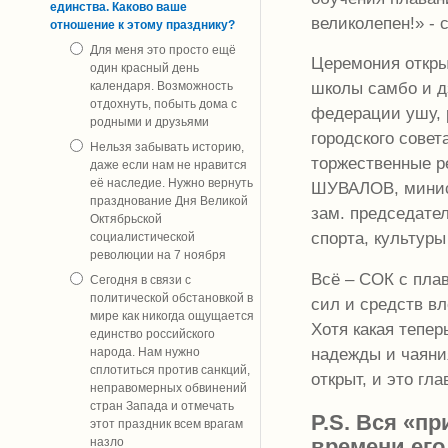
единства. Каково ваше
великолепен!» -
отношение к этому празднику?
Для меня это просто ещё
Церемония откры
один красный день
школы самбо и д
календаря. Возможность
отдохнуть, побыть дома с
федерации ушу, 
родными и друзьями
городского совет
Нельзя забывать историю,
торжественные ре
даже если нам не нравится
её наследие. Нужно вернуть
ШУВАЛОВ, минист
празднование Дня Великой
зам. председател
Октябрьской
спорта, культур
социалистической
революции на 7 ноября
Всё – СОК с пла
Сегодня в связи с
политической обстановкой в
сил и средств вл
мире как никогда ощущается
Хотя какая тепер
единство российского
надежды и чаяни
народа. Нам нужно
сплотиться против санкций,
открыт, и это гла
неправомерных обвинений
стран Запада и отмечать
P.S. Вся «п
этот праздник всем врагам
времени его
назло