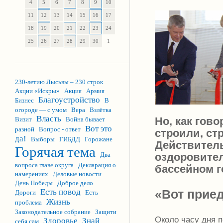
4
5
6
7
8
9
10
11
12
13
14
15
16
17
18
19
20
21
22
23
24
25
26
27
28
29
30
1
230-летию Лысьвы – 230 строк
Акции «Искры»
Акция
Армия
Благоустройство
Бизнес
В
огороде — с умом
Вера
Взлётка
Власть
Но, как гов
Визит
Война бывает
Вот это
разной
Вопрос - ответ
строили, стр
да!
Выборы
ГИБДД
Горожане
Действитель
Горячая тема
Два
оздоровите
вопроса главе округа
Декларация о
бассейном г
намерениях
Деловые новости
День Победы
Доброе дело
Есть повод
«Вот приед
Дороги
Есть
Жизнь
проблема
Законодательное собрание
Защити
Около часу дня
Здоровье
Знай
себя сам