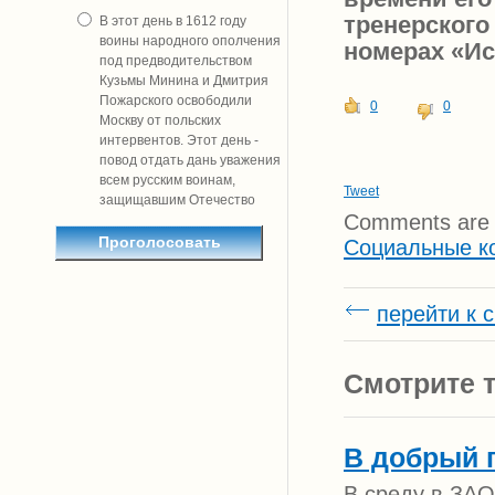
тренерского
В этот день в 1612 году
воины народного ополчения
номерах «Ис
под предводительством
Кузьмы Минина и Дмитрия
Пожарского освободили
0
0
Москву от польских
интервентов. Этот день -
повод отдать дань уважения
всем русским воинам,
Tweet
защищавшим Отечество
Comments are 
Социальные к
перейти к 
Смотрите т
В добрый п
В среду в ЗАО