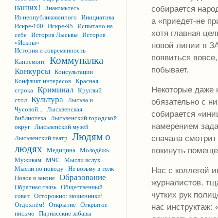
наших!
собирается народ
Знакомьтесь
Из неопубликованного
Инициатива
а «приедет-не пр
Искре-100
Искре-95
Испытано на
хотя главная цел
себе
История Лысьвы
История
«Искры»
новой линии в З
История и современность
появиться вовсе,
Коммуналка
Капремонт
побывает.
Конкурсы
Консультации
Конфликт интересов
Красная
Некоторые даже н
Криминал
строка
Круглый
Культура
стол
Лысьва и
обязательно с н
Чусовой...
Лысьвенская
собирается «ини
библиотека
Лысьвенский городской
намерением зада
округ
Лысьвенский музей
Людям о
сначала смотрит
Лысьвенский театр
людях
покинуть помеще
Медицина
Молодёжь
Мужикам
МЧС
Мысли вслух
Мысли по поводу
Не возьму в толк
Нас с коллегой 
Образование
Новое в законе
журналистов, тщ
Обратная связь
Общественный
чутких рук полиц
совет
Осторожно: мошенники!
Отдохнём!
Открытие
Открытое
нас инструктаж: 
письмо
Парнасские забавы