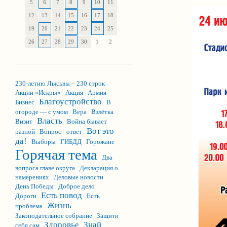
5
6
7
8
9
10
11
12
13
14
15
16
17
18
19
20
21
22
23
24
25
26
27
28
29
30
1
2
230-летию Лысьвы – 230 строк
Акции «Искры»
Акция
Армия
Благоустройство
Бизнес
В
огороде — с умом
Вера
Взлётка
Власть
Визит
Война бывает
Вот это
разной
Вопрос - ответ
да!
Выборы
ГИБДД
Горожане
Горячая тема
Два
вопроса главе округа
Декларация о
намерениях
Деловые новости
День Победы
Доброе дело
Есть повод
Дороги
Есть
Жизнь
проблема
Законодательное собрание
Защити
Здоровье
Знай
себя сам