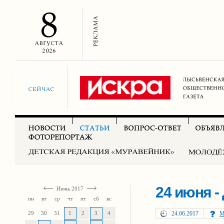
24 июня -
Июнь 2017
пн
вт
ср
чт
пт
сб
вс
29
30
31
1
2
3
4
24.06.2017
М