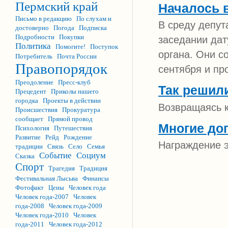
Пермский край
Началось 
Письмо в редакцию
По слухам и
В среду депут
достоверно
Погода
Подписка
Подробности
Покупки
заседании дат
Политика
Помогите!
Поступок
органа. Они с
Потребитель
Почта России
Правопорядок
сентября и пр
Преодоление
Пресс-клуб
Так решил
Прецедент
Приколы нашего
городка
Проекты в действии
Возвращаясь 
Происшествия
Прокуратура
сообщает
Прямой провод
Многие до
Психология
Путешествия
Развитие
Рейд
Рождение
Награждение э
традиции
Связь
Село
Семья
Событие
Социум
Сказка
Спорт
Трагедия
Традиция
Фестивальная Лысьва
Финансы
Фотофакт
Цены
Человек года
Человек года-2007
Человек
года-2008
Человек года-2009
Человек года-2010
Человек
года-2011
Человек года-2012