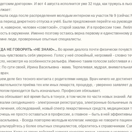
детским доктором». И вот 4 августа исполнится уже 32 года, как тружусь в л
лжает:
ришла сюда после распределения молодым интерном на участок № 9 (сейчас № 
на период декретного отпуска и учёб. Были предложения перейти на руковод
о я, наверное, человек «советской», старой закалки. И в профессии тоже. Люб
ость в окружении. Именно поэтому остаюсь верна первому и единственному ра
 мне люди, проверенные опытные специалисты.
ДА НЕ ГОВОРИТЬ «НЕ ЗНАЮ»...
Во время диалога почти физически почувст
шь чувствовать себя уверенно. Голос у неё спокойный, негромкий - словно 
сло, несмотря на особенности рельефа. Именно таким голосом заботливая 
 По сути своей, Ирина Васильевна - мама. Терпеливая, мудрая, внимательна
 врач.
ашем деле без тесного контакта с родителями никуда. Врач ничего не достигне
вательности приёма тех или иных лекарств, процедур, - уверенно заявляет д
логом приходится быть изначально. Профессия обязывает.
на обязывает всё время быть в тонусе, в том числе по части новых знаний. Ав
Реалии сегодняшнего - электронная регистратура, электронные больничные 
лечения, обследований, новый спектр лекарственных средств, медицинская
хочешь не просто оставаться в профессии, а главное – быть в ней эффективн
асильевна. - Всегда повторяю молодым коллегам: никогда не говорите пацие
ультируйтесь у более опытных специалистов, обратитесь к справочникам. Сам