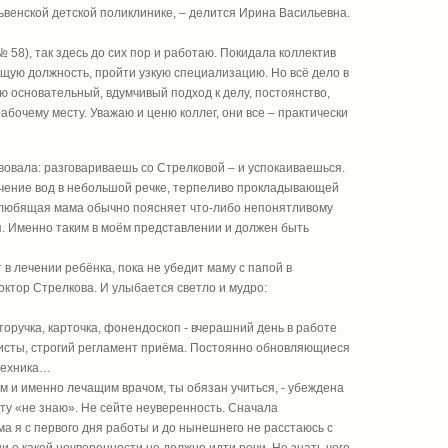
ысьвенской детской поликлинике, – делится Ирина Васильевна.
58), так здесь до сих пор и работаю. Покидала коллектив
ящую должность, пройти узкую специализацию. Но всё дело в
лю основательный, вдумчивый подход к делу, постоянство,
бочему месту. Уважаю и ценю коллег, они все – практически
вовала: разговариваешь со Стрелковой – и успокаиваешься.
течение вод в небольшой речке, терпеливо прокладывающей
и любящая мама обычно поясняет что-либо непонятливому
я. Именно таким в моём представлении и должен быть
т в лечении ребёнка, пока не убедит маму с папой в
октор Стрелкова. И улыбается светло и мудро:
торучка, карточка, фонендоскоп - вчерашний день в работе
листы, строгий регламент приёма. Постоянно обновляющиеся
 техника…
ым и именно лечащим врачом, ты обязан учиться, - убеждена
нту «не знаю». Не сейте неуверенность. Сначала
а я с первого дня работы и до нынешнего не расстаюсь с