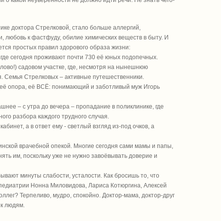
ни о какой неуверенности не должно идти речи. Не знать чего-
ике доктора Стрелковой, стало больше аллергий,
 любовь к фастфуду, обилие химических веществ в быту. И
ется простых правил здорового образа жизни:
, где сегодня проживают почти 730 её юных подопечных.
ово!) садовом участке, где, несмотря на нынешнюю
ия. Семья Стрелковых – активные путешественники.
 её опора, её ВСЁ: понимающий и заботливый муж Игорь
ашнее – с утра до вечера – пропадание в поликлинике, где
ного разбора каждого трудного случая.
инет, а в ответ ему - светлый взгляд из-под очков, а
инской врачебной опекой. Многие сегодня сами мамы и папы,
ять им, поскольку уже не нужно завоёвывать доверие и
ывают минуты слабости, усталости. Как бросишь то, что
й педиатрии Нонна Миловидова, Лариса Котюргина, Алексей
оллег? Терпеливо, мудро, спокойно. Доктор-мама, доктор-друг
 к людям.