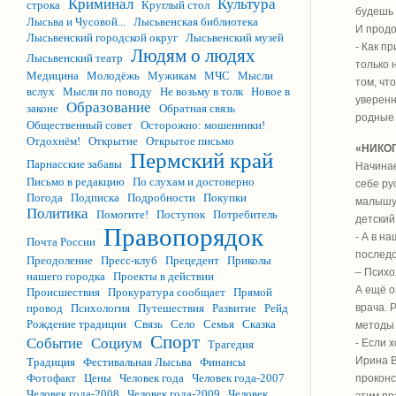
Криминал
Культура
строка
Круглый стол
будешь 
Лысьва и Чусовой...
Лысьвенская библиотека
И продо
Лысьвенский городской округ
Лысьвенский музей
- Как п
Людям о людях
Лысьвенский театр
только 
Медицина
Молодёжь
Мужикам
МЧС
Мысли
том, чт
вслух
Мысли по поводу
Не возьму в толк
Новое в
уверенн
Образование
законе
Обратная связь
родные
Общественный совет
Осторожно: мошенники!
Отдохнём!
Открытие
Открытое письмо
«НИКОГ
Пермский край
Парнасские забавы
Начинае
Письмо в редакцию
По слухам и достоверно
себе ру
Погода
Подписка
Подробности
Покупки
малышу.
Политика
Помогите!
Поступок
Потребитель
детский
Правопорядок
- А в н
Почта России
последо
Преодоление
Пресс-клуб
Прецедент
Приколы
– Психо
нашего городка
Проекты в действии
А ещё о
Происшествия
Прокуратура сообщает
Прямой
провод
Психология
Путешествия
Развитие
Рейд
врача. 
Рождение традиции
Связь
Село
Семья
Сказка
методы 
Спорт
Событие
Социум
- Если 
Трагедия
Ирина В
Традиция
Фестивальная Лысьва
Финансы
Фотофакт
Цены
Человек года
Человек года-2007
проконс
Человек года-2008
Человек года-2009
Человек