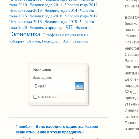
этим пр
года-2010
Человек года-2011
Человек года-2012
то не с
Человек года-2013
Человек года-2014
Человек
года-2015
Человек года-2016
Человек года-2017
ДОКТОР
Человек года-2018
Человек года-2019
Человек
бронхол
ЧП
года-2020
Человек и природа
Экология
она не 
Экономика
Эстафета на призы газеты
сбаланс
«Искра»
Это мы, Господи...
Эхо праздника
Позитив
непогод
Старают
Василье
Как гов
Рассылка
неизмен
Ваш адрес
Её очен
нередко
32 года
отказаться
приводя
уважени
Именно 
стало ч
Гордеев
4 ноября – День народного единства. Каково
и наста
ваше отношение к этому празднику?