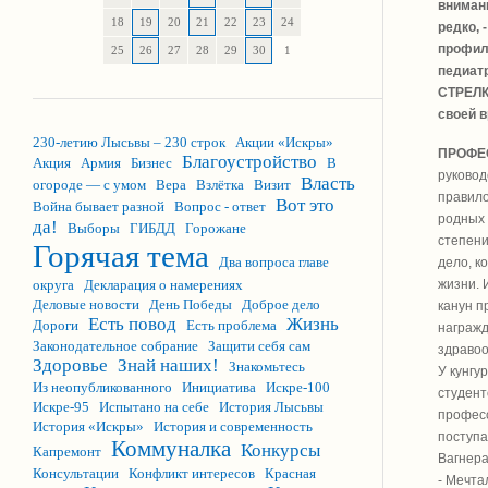
вниман
18
19
20
21
22
23
24
редко,
профил
25
26
27
28
29
30
1
педиат
СТРЕЛК
своей в
230-летию Лысьвы – 230 строк
Акции «Искры»
ПРОФЕ
Благоустройство
Акция
Армия
Бизнес
В
руковод
Власть
огороде — с умом
Вера
Взлётка
Визит
правило
Вот это
Война бывает разной
Вопрос - ответ
родных 
да!
Выборы
ГИБДД
Горожане
степени
Горячая тема
Два вопроса главе
дело, к
жизни. 
округа
Декларация о намерениях
Деловые новости
День Победы
Доброе дело
канун п
Есть повод
Жизнь
Дороги
Есть проблема
награжд
Законодательное собрание
Защити себя сам
здравоо
Здоровье
Знай наших!
Знакомьтесь
У кунгу
Из неопубликованного
Инициатива
Искре-100
студент
Искре-95
Испытано на себе
История Лысьвы
професс
История «Искры»
История и современность
поступа
Коммуналка
Конкурсы
Капремонт
Вагнера
Консультации
Конфликт интересов
Красная
- Мечта