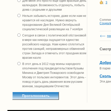
Для меня это просто ещё один красный день
3
календаря. Возможность отдохнуть, побыть
дома с родными и друзьями
Нельзя забывать историю, даже если нам не
Comment
нравится её наследие. Нужно вернуть
Социал
празднование Дня Великой Октябрьской
социалистической революции на 7 ноября
Сегодня в связи с политической обстановкой
пе
в мире как никогда ощущается единство
российского народа. Нам нужно сплотиться
Смотр
против санкций, неправомерных обвинений
стран Запада и отмечать этот праздник всем
врагам назло
Добро
В этот день в 1612 году воины народного
В парке
ополчения под предводительством Кузьмы
Минина и Дмитрия Пожарского освободили
Сколь
Москву от польских интервентов. Этот день -
Эти дан
повод отдать дань уважения всем русским
воинам, защищавшим Отечество