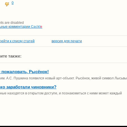
0
s are disabled
ьные комментарии
Cackl
e
рейти к списку статей
версия для печати
ите также:
 пожаловать, Рысёнок!
 им. А.С. Пушкина появился новый арт-объект. Рысёнок, живой символ Лысьвы
ко заработали чиновники?
ные находятся в открытом доступе, и познакомиться с ними может каждый