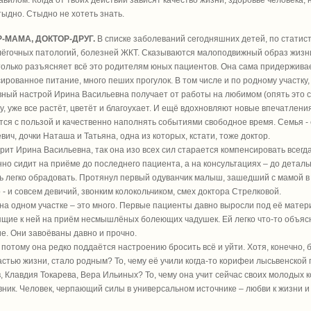
авилом. Когда от твоих действий зависят качество жизни, здоровье человека, 
тыдно. Стыдно не хотеть знать.
-МАМА, ДОКТОР-ДРУГ.
В списке заболеваний сегодняшних детей, по статист
ёгочных патологий, болезней ЖКТ. Сказываются малоподвижный образ жизни,
только разъясняет всё это родителям юных пациентов. Она сама придержива
ированное питание, много пеших прогулок. В том числе и по родному участку
ный настрой Ирина Васильевна получает от работы на любимом (опять это сл
у, уже все растёт, цветёт и благоухает. И ещё вдохновляют новые впечатлен
ся с пользой и качественно наполнять событиями свободное время. Семья -
вич, дочки Наташа и Татьяна, одна из которых, кстати, тоже доктор.
орит Ирина Васильевна, так она изо всех сил старается компенсировать всегд
но сидит на приёме до последнего пациента, а на консультациях – до деталь
ь легко обрадовать. Протянул первый одуванчик малыш, зашедший с мамой в каб
 - и совсем девичий, звонким колокольчиком, смех доктора Стрелковой.
 на одном участке – это много. Первые пациенты давно выросли под её матер
щие к ней на приём несмышлёных болеющих чадушек. Ей легко что-то объясн
е. Они завоёваны давно и прочно.
потому она редко поддаётся настроению бросить всё и уйти. Хотя, конечно, б
астью жизни, стало родным? То, чему её учили когда-то корифеи лысьвенско
, Клавдия Токарева, Вера Ильиных? То, чему она учит сейчас своих молодых к
вник. Человек, черпающий силы в универсальном источнике – любви к жизни и