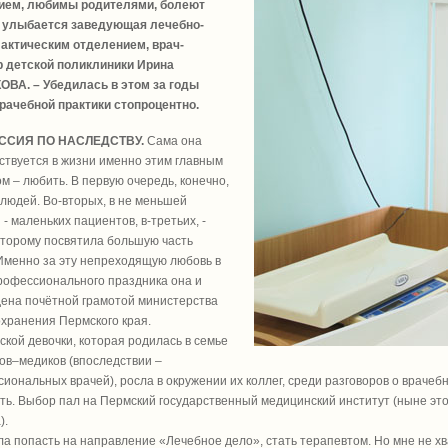
ием, любимы родителями, болеют
 - улыбается заведующая лечебно-
актическим отделением, врач-
р детской поликлиники Ирина
ОВА. – Убедилась в этом за годы
рачебной практики стопроцентно.
ССИЯ ПО НАСЛЕДСТВУ.
Сама она
ствуется в жизни именно этим главным
м – любить. В первую очередь, конечно,
людей. Во-вторых, в не меньшей
 - маленьких пациентов, в-третьих, -
оторому посвятила большую часть
Именно за эту непреходящую любовь в
рофессионального праздника она и
ена почётной грамотой министерства
хранения Пермского края.
рской девочки, которая родилась в семье
ов–медиков (впоследствии –
иональных врачей), росла в окружении их коллег, среди разговоров о врачеб
ть. Выбор пал на Пермский государственный медицинский институт (ныне э
).
ла попасть на направление «Лечебное дело», стать терапевтом. Но мне не хва