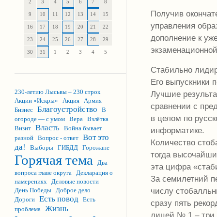
2
3
4
5
6
7
8
Получив окончат
9
10
11
12
13
14
15
управления обра
16
17
18
19
20
21
22
дополнение к уж
23
24
25
26
27
28
29
экзаменационной
30
31
1
2
3
4
5
Стабильно лидир
Его выпускники 
230-летию Лысьвы – 230 строк
Лучшие результа
Акции «Искры»
Акция
Армия
сравнении с пре
Благоустройство
Бизнес
В
в целом по русс
огороде — с умом
Вера
Взлётка
Власть
Визит
Война бывает
информатике.
Вот это
разной
Вопрос - ответ
Количество стоб
да!
Выборы
ГИБДД
Горожане
тогда высочайший
Горячая тема
Два
эта цифра «стаби
вопроса главе округа
Декларация о
За семилетний пе
намерениях
Деловые новости
числу стобалльн
День Победы
Доброе дело
Есть повод
Дороги
Есть
сразу пять реко
Жизнь
проблема
лицей № 1 – три