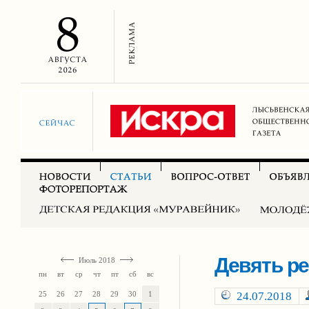
Девять ре
Июль 2018
пн
вт
ср
чт
пт
сб
вс
25
26
27
28
29
30
1
24.07.2018