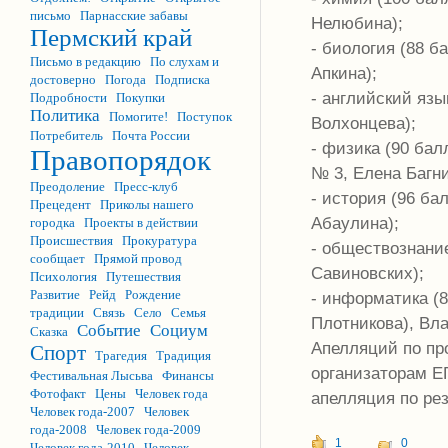
письмо
Парнасские забавы
Нелюбина);
Пермский край
- биология (88 
Письмо в редакцию
По слухам и
Апкина);
достоверно
Погода
Подписка
- английский язы
Подробности
Покупки
Политика
Помогите!
Поступок
Волхонцева);
Потребитель
Почта России
- физика (90 ба
Правопорядок
№ 3, Елена Багни
Преодоление
Пресс-клуб
- история (96 б
Прецедент
Приколы нашего
Абаулина);
городка
Проекты в действии
Происшествия
Прокуратура
- обществознани
сообщает
Прямой провод
Савиновских);
Психология
Путешествия
Развитие
Рейд
Рождение
- информатика (
традиции
Связь
Село
Семья
Плотникова), Вл
Событие
Социум
Сказка
Апелляций по пр
Спорт
Трагедия
Традиция
организаторам Е
Фестивальная Лысьва
Финансы
Фотофакт
Цены
Человек года
апелляция по ре
Человек года-2007
Человек
года-2008
Человек года-2009
1
0
Человек года-2010
Человек