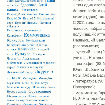
Законодательное собрание
Защити
– там один стоб
Здоровье
Знай
себя сам
наших!
Знакомьтесь
баллов ребята пи
Из неопубликованного
Инициатива
химии (двое), по
Искре-100
Искре-95
Испытано на
С 2011 года по 
себе
История Лысьвы
История
«Искры»
человек, набравш
История и современность
получивших аттес
Коммуналка
Капремонт
Наивысший балл 
Конкурсы
Консультации
Конфликт интересов
Красная
(попредметно):
Криминал
строка
Круглый
- русский язык 
Культура
стол
Лысьва и
учитель Наталья
Чусовой...
Лысьвенская
библиотека
Лысьвенский городской
- география (83 
округ
Лысьвенский музей
Юлия Шабалина
Людям о
Лысьвенский театр
№ 2, Оксана Вас
людях
Медицина
Молодёжь
- литература (90
Мужикам
МЧС
Мысли вслух
Прозорова);
Мысли по поводу
Не возьму в толк
Образование
Новое в законе
- математика (п
Обратная связь
Общественный
№ 3, Наталья Ас
совет
Осторожно: мошенники!
- химия (100 бал
Отдохнём!
Открытие
Открытое