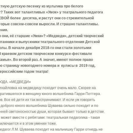
тную детскую песенку из мультика про белого
? Таких вот талантливых «Умок» у театрального педагога
ОЙ более десятка, и растут они со стремительной
торые совсем-совсем выросли. И страшно талантливы.
ения.
о они, её старшие «Умки»? «Медведи», детский творческий
итанники и выпускники театрального отделения Детской
лы. В начале декабря 2018-го они стали золотыми
I краевом детском творческом конкурсе-фестивале
мья». Во второй раз. А значит, имеют полное право
ю страницу новогоднего номера и кулисы в 2019 год,
российским годом театра!
ЮДА. «МЕДВЕДИ»
хайловна на медведицу походит очень мало. Скорее на
ратившегося в женщину юного волшебника Гарри Поттера.
ов. Все её дети их так воспринимают. И если уж говорить
а доброго юного волшебника Шуваева сильно походит и по
енней светоносностью души, которая бывает только в детстве.
 может вместе с ребятами: театральная педагогика - такая
аключается и в этом умении тоже.
педагог Л.М. Шуваева походит на мальчишку Гарри отнюдь не