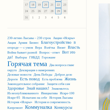
17
18
19
20
21
22
23
24
25
26
27
28
29
30
31
1
2
3
4
5
6
230-летию Лысьвы – 230 строк
Акции «Искры»
Благоустройство
Акция
Армия
Бизнес
В
Власть
огороде — с умом
Вера
Взлётка
Визит
Вот это
Война бывает разной
Вопрос - ответ
да!
Выборы
ГИБДД
Горожане
Горячая тема
Два вопроса главе
округа
Декларация о намерениях
Деловые новости
День Победы
Доброе дело
Есть повод
Жизнь
Дороги
Есть проблема
Законодательное собрание
Защити себя сам
Здоровье
Знай наших!
Знакомьтесь
Из неопубликованного
Инициатива
Искре-100
Искре-95
Испытано на себе
История Лысьвы
История «Искры»
История и современность
Коммуналка
Конкурсы
Капремонт