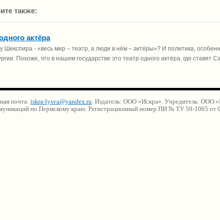
ите также:
 одного актёра
 у Шекспира - «весь мир – театр, а люди в нём – актёры»? И политика, особен
ргии. Похоже, что в нашем государстве это театр одного актёра, где ставят
нная почта:
iskra-lysva@yandex.ru
. Издатель: ООО «Искра». Учредитель: ООО 
ммуникаций по Пермскому краю. Регистрационный номер ПИ № ТУ 59-1065 от 0