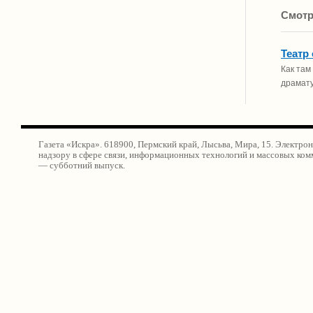
Смотр
Театр
Как там
драмату
Газета «Искра». 618900, Пермский край, Лысьва, Мира, 15. Электро
надзору в сфере связи, информационных технологий и массовых ко
— субботний выпуск.