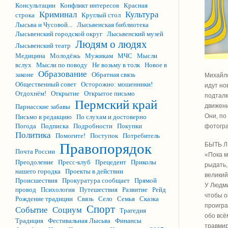
Консультации
Конфликт интересов
Красная
Криминал
Культура
строка
Круглый стол
Лысьва и Чусовой...
Лысьвенская библиотека
Лысьвенский городской округ
Лысьвенский музей
Людям о людях
Лысьвенский театр
Медицина
Молодёжь
Мужикам
МЧС
Мысли
вслух
Мысли по поводу
Не возьму в толк
Новое в
Образование
законе
Обратная связь
Михайло
Общественный совет
Осторожно: мошенники!
идут но
Отдохнём!
Открытие
Открытое письмо
подталк
Пермский край
движени
Парнасские забавы
Они, по
Письмо в редакцию
По слухам и достоверно
Погода
Подписка
Подробности
Покупки
фотогра
Политика
Помогите!
Поступок
Потребитель
Правопорядок
БЫТЬ 
Почта России
«Пока м
Преодоление
Пресс-клуб
Прецедент
Приколы
рыдать,
нашего городка
Проекты в действии
великий
Происшествия
Прокуратура сообщает
Прямой
У Людми
провод
Психология
Путешествия
Развитие
Рейд
чтобы о
Рождение традиции
Связь
Село
Семья
Сказка
проигра
Спорт
Событие
Социум
Трагедия
обо всё
Традиция
Фестивальная Лысьва
Финансы
травми