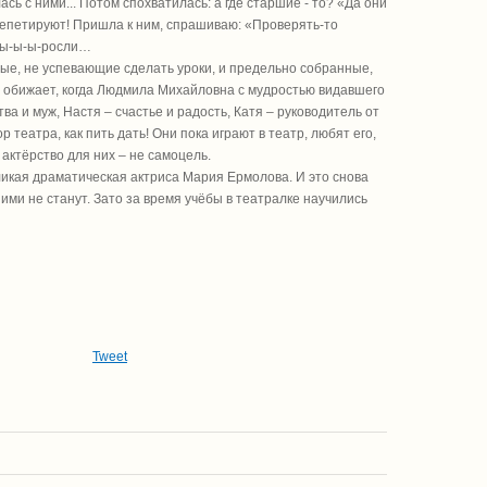
ь с ними... Потом спохватилась: а где старшие - то? «Да они
я репетируют! Пришла к ним, спрашиваю: «Проверять-то
ы-ы-ы-ы-росли…
ные, не успевающие сделать уроки, и предельно собранные,
е обижает, когда Людмила Михайловна с мудростью видавшего
а и муж, Настя – счастье и радость, Катя – руководитель от
еатра, как пить дать! Они пока играют в театр, любят его,
 актёрство для них – не самоцель.
великая драматическая актриса Мария Ермолова. И это снова
а ими не станут. Зато за время учёбы в театралке научились
Tweet