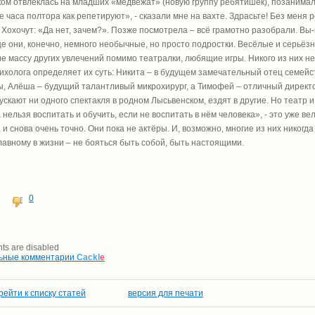
ом отвлеклась на младших «медвежат» (новую группу ребятишек), позанималас
же часа полтора как репетируют», - сказали мне на вахте. Здрасьте! Без мен
 Хохочут: «Да нет, зачем?». Позже посмотрела – всё грамотно разобрали. В
е они, конечно, немного необычные, но просто подростки. Весёлые и серьёз
 массу других увлечений помимо театралки, любящие игры. Никого из них н
ихолога определяет их суть: Никита – в будущем замечательный отец семейств
, Алёша – будущий талантливый микрохирург, а Тимофей – отличный директор т
ускают ни одного спектакля в родном Лысьвенском, ездят в другие. Но театр и
 нельзя воспитать и обучить, если не воспитать в нём человека», - это уже 
, и снова очень точно. Они пока не актёры. И, возможно, многие из них никогд
лавному в жизни – не бояться быть собой, быть настоящими.
0
s are disabled
ьные комментарии
Cackl
e
рейти к списку статей
версия для печати