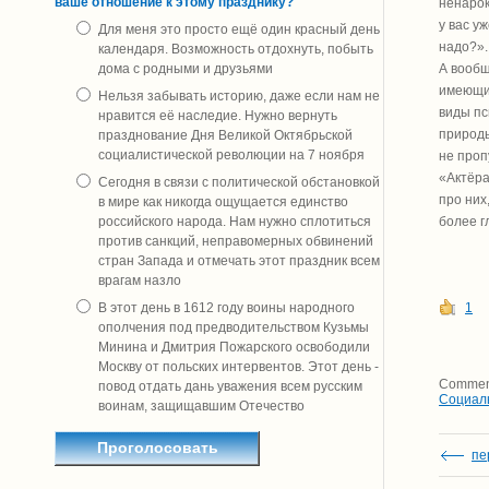
ваше отношение к этому празднику?
ненарок
у вас у
Для меня это просто ещё один красный день
надо?».
календаря. Возможность отдохнуть, побыть
дома с родными и друзьями
А вообщ
имеющие
Нельзя забывать историю, даже если нам не
виды пс
нравится её наследие. Нужно вернуть
природы
празднование Дня Великой Октябрьской
социалистической революции на 7 ноября
не проп
«Актёра
Сегодня в связи с политической обстановкой
про них
в мире как никогда ощущается единство
российского народа. Нам нужно сплотиться
более г
против санкций, неправомерных обвинений
стран Запада и отмечать этот праздник всем
врагам назло
1
В этот день в 1612 году воины народного
ополчения под предводительством Кузьмы
Минина и Дмитрия Пожарского освободили
Москву от польских интервентов. Этот день -
Comment
повод отдать дань уважения всем русским
Социал
воинам, защищавшим Отечество
пе