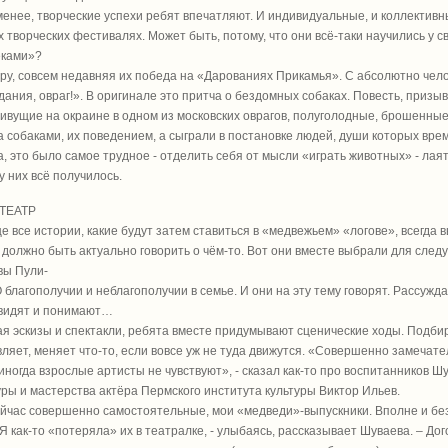
менее, творческие успехи ребят впечатляют. И индивидуальные, и коллективные
 творческих фестивалях. Может быть, потому, что они всё-таки научились у св
еками»?
ру, совсем недавняя их победа на «Дарованиях Прикамья». С абсолютно чело
дания, овраг!». В оригинале это притча о бездомных собаках. Повесть, при
живущие на окраине в одном из московских оврагов, полуголодные, брошенн
а собаками, их поведением, а сыграли в постановке людей, души которых вре
а, это было самое трудное - отделить себя от мысли «играть животных» - лаят
 у них всё получилось.
 ТЕАТР
е все истории, какие будут затем ставиться в «медвежьем» «логове», всегда
 должно быть актуально говорить о чём-то. Вот они вместе выбрали для сле
вы Пули-
О благополучии и неблагополучии в семье. И они на эту тему говорят. Рассужда
 видят и понимают…
я эскизы и спектакли, ребята вместе придумывают сценические ходы. Подбир
ляет, меняет что-то, если вовсе уж не туда движутся. «Совершенно замечате
к иногда взрослые артисты не чувствуют», - сказал как-то про воспитанников
ры и мастерства актёра Пермского института культуры Виктор Ильев.
ейчас совершенно самостоятельные, мои «медведи»-выпускники. Вполне и без
 Я как-то «потеряла» их в театралке, - улыбаясь, рассказывает Шуваева. – Д