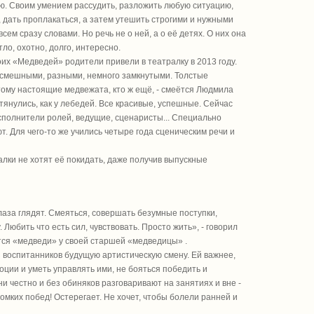
ю. Своим умением рассудить, разложить любую ситуацию,
, дать проплакаться, а затем утешить строгими и нужными
всем сразу словами. Но речь не о ней, а о её детях. О них она
ло, охотно, долго, интересно.
оих «Медведей» родители привели в театралку в 2013 году.
 смешными, разными, немного замкнутыми. Толстые
тому настоящие медвежата, кто ж ещё, - смеётся Людмила
янулись, как у лебедей. Все красивые, успешные. Сейчас
исполнители ролей, ведущие, сценаристы... Специально
т. Для чего-то же учились четыре года сценическим речи и
ралки не хотят её покидать, даже получив выпускные
лаза глядят. Смеяться, совершать безумные поступки,
. Любить что есть сил, чувствовать. Просто жить», - говорил
атся «медведи» у своей старшей «медведицы» .
з воспитанников будущую артистическую смену. Ей важнее,
оции и уметь управлять ими, не бояться победить и
 честно и без обиняков разговаривают на занятиях и вне -
ромких побед! Остерегает. Не хочет, чтобы болели ранней и