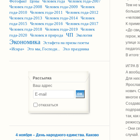
Фотофакт
Цены
Человек года
Человек года-2007
Тем не 
Человек года-2008
Человек года-2009
Человек
больших
года-2010
Человек года-2011
Человек года-2012
«челов
Человек года-2013
Человек года-2014
Человек
года-2015
Человек года-2016
Человек года-2017
К приме
Человек года-2018
Человек года-2019
Человек
«До сви
ЧП
года-2020
Человек и природа
Экология
герои, 
Экономика
улице з
Эстафета на призы газеты
педагог
«Искра»
Это мы, Господи...
Эхо праздника
В итоге
ИГРА В
А вообщ
Рассылка
Для них
Яросла
Ваш адрес
нович. 
многое
Создава
отказаться
подправ
так, ка
режиссу
- Они с
случай.
4 ноября – День народного единства. Каково