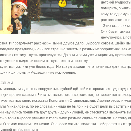
детской мудрость
помирить, обнять
кому-то одному и 
рассказывает свет
- Этих старших м
Они были такими
неуклюжики, а по
вна. И продолжает рассказ: – Нынче другое дело. Выросли совсем. Шейки выт
вогодние праздники, и они все страшно заняты в разных мероприятиях. Как 
иваю их к этому - пусть практикуются. Да они и сами уже инициативу проявляю
ю, умению видеть и понимать суть текста и прочему…
 сути, выпускники уже более года. Но так уж выходит, что почти все дети теат
фии и дипломы. «Медведи» - не исключение.
ЛЮДЬМИ
ы молоды, мы должны вооружиться зубной щёткой и отправиться туда, куда г
 идти против системы. Читать столько, сколько, кажется, не вместится в голову
 гуру театрального искусства Константин Станиславский. Именно этому и уч
лы Михайловны, по её словам, никогда не было и не будет цели вырастить и
ни научились понимать друг друга и других людей, не стесняться выражать эм
ть. Чтобы выросли умными и красивыми развивающимися людьми. Поэтому они
м. О самом важном в их жизни. Она, если хотите, всячески… оберегает их от г
рующей «звёздностью».