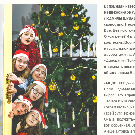
Вспомнили извес
медвежонка Умку
Людмилы ШУВАЕВ
скоростью. Неко
Все. Без исключ
О ком речь? И кт
коллектив. Восп
музыкальной шко
лауреатами на V
«Дарования Прика
открывать перву
объявленный Все
«МЕДВЕДИЦА» Л
Сама Людмила Ми
выросшего и прев
Это всё из-за очк
совсем честно, н
своей сути. Искр
Она и «подурить»
вот, особенная. З
А ещё актриса и 