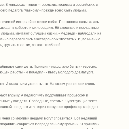
. В конкурсах чтецов – городских, краевых и российских, в
оего педагога главному - прежде всего быть людьми,
веческой историей из жизни собак. Постановка называлась
зывающая к доброте и милосердию. Её смешные и несчастные
ые людьми, мечтают о лучшей жизни. «Медведи» наблюдали на
менно переселились в четвероногих хвостатых. И, по мнению
ь, крутить хвостом, чавкать колбасой…
 выбирают сами дети. Принцип - им должно быть интересно.
дующей работы «Я победил» - пьесу молодого драматурга
ют. И сказать им уже есть что. На своем уровне они очень
ают музыку. А педагог чуть подруливает процессом и
льные у вас дети. Свободные, светлые. Чувствующие текст
 Шуваевой на одном из чтецких конкурсов профессор кафедры
 меня со многими вещами могут справиться. Вот недавний
оговорились собраться к определённому времени. Я пришла и