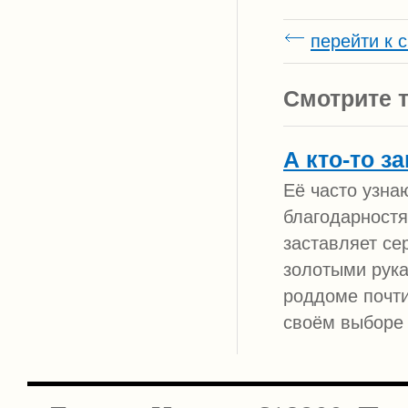
перейти к 
Смотрите т
А кто-то з
Её часто узна
благодарностя
заставляет се
золотыми рук
роддоме почти 
своём выборе