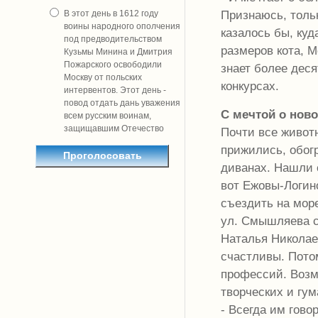
Признаюсь, тольк
В этот день в 1612 году
воины народного ополчения
казалось бы, ку
под предводительством
размеров кота, М
Кузьмы Минина и Дмитрия
Пожарского освободили
знает более деся
Москву от польских
конкурсах.
интервентов. Этот день -
повод отдать дань уважения
С мечтой о нов
всем русским воинам,
защищавшим Отечество
Почти все живот
прижились, обогр
диванах. Нашли 
вот Ежовы-Логин
съездить на море
ул. Смышляева с
Наталья Николаев
счастливы. Пото
профессий. Возм
творческих и гум
- Всегда им гово