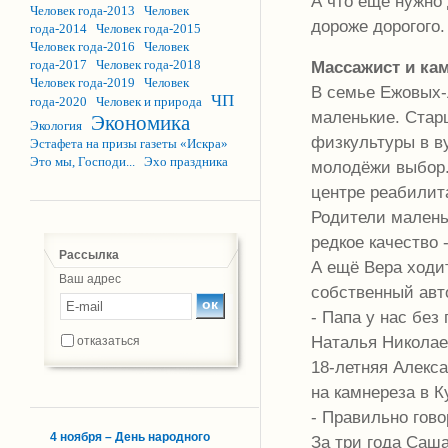
А что ещё нужно
Человек года-2013
Человек
дороже дорогого.
года-2014
Человек года-2015
Человек года-2016
Человек
Массажист и ка
года-2017
Человек года-2018
Человек года-2019
Человек
В семье Ежовых-
ЧП
года-2020
Человек и природа
маленькие. Старш
Экономика
Экология
физкультуры в в
Эстафета на призы газеты «Искра»
Это мы, Господи...
Эхо праздника
молодёжи выбор. 
центре реабилит
Родители маленьк
редкое качество 
Рассылка
А ещё Вера ходи
Ваш адрес
собственный авт
- Папа у нас без
Наталья Николае
отказаться
18-летняя Алекс
на камнереза в 
- Правильно гово
4 ноября – День народного
За три года Саша