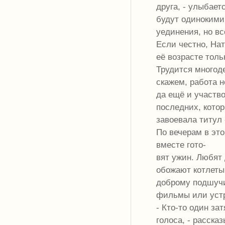
друга, - улыбает
будут одинокими.
уединения, но вс
Если честно, На
её возрасте толь
Трудится много
скажем, работа н
да ещё и участво
последних, кото
завоевала титул
По вечерам в эт
вместе гото-
вят ужин. Любят
обожают котлеты
доброму подшучи
фильмы или уст
- Кто-то один за
голоса, - расска