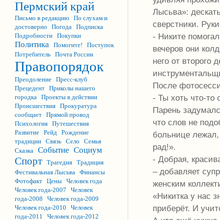
Пермский край
Лысьва»: дескать
Письмо в редакцию
По слухам и
сверстники. Руки
достоверно
Погода
Подписка
- Никите помога
Подробности
Покупки
Политика
Помогите!
Поступок
вечеров они колд
Потребитель
Почта России
него от второго 
Правопорядок
инструментальщи
Преодоление
Пресс-клуб
После фотосесси
Прецедент
Приколы нашего
- Ты хоть что-то 
городка
Проекты в действии
Происшествия
Прокуратура
Парень задумался
сообщает
Прямой провод
что слов не подо
Психология
Путешествия
Развитие
Рейд
Рождение
больнице лежал,
традиции
Связь
Село
Семья
рад!».
Событие
Социум
Сказка
- Добрая, красив
Спорт
Трагедия
Традиция
– добавляет суп
Фестивальная Лысьва
Финансы
Фотофакт
Цены
Человек года
женским коллект
Человек года-2007
Человек
«Никитка у нас з
года-2008
Человек года-2009
приберёт. И учит
Человек года-2010
Человек
года-2011
Человек года-2012