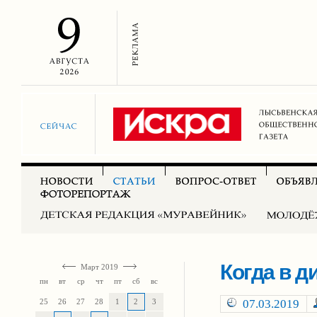
Когда в 
Март 2019
пн
вт
ср
чт
пт
сб
вс
25
26
27
28
1
2
3
07.03.2019