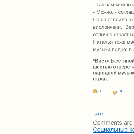
- Так вам можно 
- Можно, - согла
Саша освоила эк
виолончели. Вера
отлично играет н
Наталья тоже ма
музыки видно: в
*Вистл (жестяной
шестью отверсти
народной музыке
стран.
0
0
Tweet
Comments are 
Социальные к