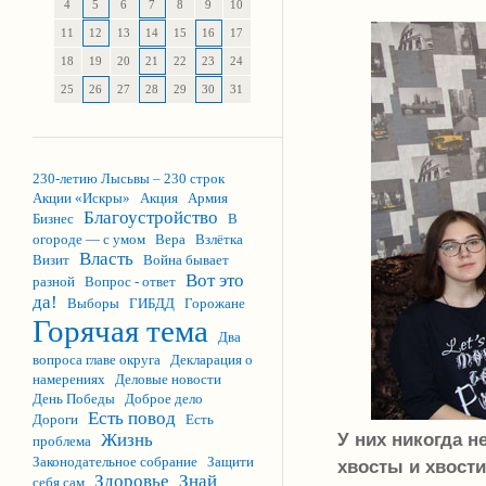
4
5
6
7
8
9
10
11
12
13
14
15
16
17
18
19
20
21
22
23
24
25
26
27
28
29
30
31
230-летию Лысьвы – 230 строк
Акции «Искры»
Акция
Армия
Благоустройство
Бизнес
В
огороде — с умом
Вера
Взлётка
Власть
Визит
Война бывает
Вот это
разной
Вопрос - ответ
да!
Выборы
ГИБДД
Горожане
Горячая тема
Два
вопроса главе округа
Декларация о
намерениях
Деловые новости
День Победы
Доброе дело
Есть повод
Дороги
Есть
У них никогда н
Жизнь
проблема
Законодательное собрание
Защити
хвосты и хвости
Здоровье
Знай
себя сам