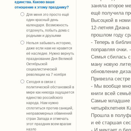
единства. Каково ваше
заняла второе ме
отношение к этому празднику?
ещё получила пр
Для меня это просто ещё
Высоцкой в номи
один красный день
календаря. Возможность
12-летняя Диана 
отдохнуть, побыть дома с
прошлом году сра
родными и друзьями
- Теперь в библи
Нельзя забывать историю,
даже если нам не нравится
поправляя очки. 
её наследие. Нужно вернуть
Семья сбилась с 
празднование Дня Великой
ману новую лите
Октябрьской
социалистической
обновление диза
революции на 7 ноября
Привезла сестре
Сегодня в связи с
- Мы вообще мно
политической обстановкой в
книги всей семьё
мире как никогда ощущается
единство российского
Самые младшие в
народа. Нам нужно
четырёхлетняя Ка
сплотиться против санкций,
неправомерных обвинений
Прошла в полуфин
стран Запада и отмечать
и её старшая сес
этот праздник всем врагам
- И мечтает о бе
назло