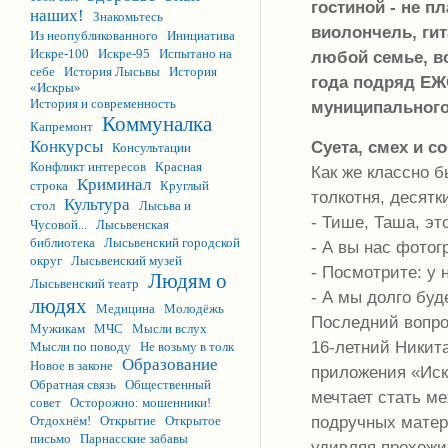
гостиной - не п
наших!
Знакомьтесь
виолончель, гит
Из неопубликованного
Инициатива
Искре-100
Искре-95
Испытано на
любой семье, вс
себе
История Лысьвы
История
года подряд Е
«Искры»
История и современность
муниципального
Коммуналка
Капремонт
Конкурсы
Суета, смех и с
Консультации
Конфликт интересов
Красная
Как же классно б
Криминал
строка
Круглый
толкотня, десятк
Культура
стол
Лысьва и
- Тише, Таша, эт
Чусовой...
Лысьвенская
библиотека
Лысьвенский городской
- А вы нас фото
округ
Лысьвенский музей
- Посмотрите: у н
Людям о
Лысьвенский театр
- А мы долго буд
людях
Медицина
Молодёжь
Последний вопро
Мужикам
МЧС
Мысли вслух
16-летний Никита
Мысли по поводу
Не возьму в толк
Образование
Новое в законе
приложения «Иск
Обратная связь
Общественный
мечтает стать ме
совет
Осторожно: мошенники!
подручных матери
Отдохнём!
Открытие
Открытое
письмо
Парнасские забавы
удивляя прохожи