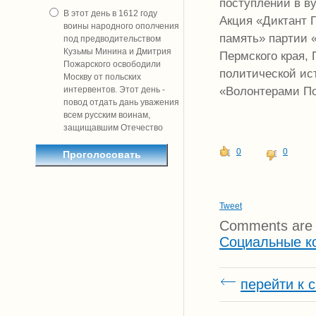
поступлении в в
В этот день в 1612 году
Акция «Диктант 
воины народного ополчения
память» партии 
под предводительством
Кузьмы Минина и Дмитрия
Пермского края,
Пожарского освободили
политической ис
Москву от польских
«Волонтерами П
интервентов. Этот день -
повод отдать дань уважения
всем русским воинам,
защищавшим Отечество
0
0
Tweet
Comments are 
Социальные к
перейти к 