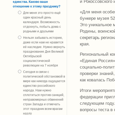
и Рокоссовского 
единства. Каково ваше
отношение к этому празднику?
«Для меня особен
Для меня это просто ещё
бункере музея 52
один красный день
календаря. Возможность
Это уникальное 
отдохнуть, побыть дома с
Родины, воинской
родными и друзьями
секретарь регио
Нельзя забывать историю,
даже если нам не нравится
края.
её наследие. Нужно вернуть
празднование Дня Великой
Региональный ко
Октябрьской
«Единая Россия»
социалистической
революции на 7 ноября
социально-полит
Сегодня в связи с
проверки знаний
политической обстановкой в
как ковалась Поб
мире как никогда ощущается
единство российского
Итоги мероприят
народа. Нам нужно
сплотиться против санкций,
федерации пригл
неправомерных обвинений
следующем году.
стран Запада и отмечать
вопросы теста в
этот праздник всем врагам
назло