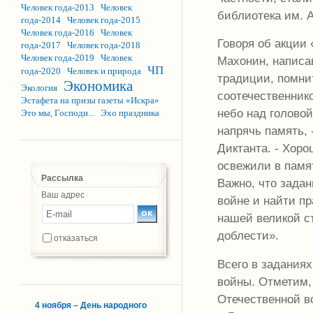
Человек года-2013
Человек
библиотека им. А
года-2014
Человек года-2015
Человек года-2016
Человек
Говоря об акции
года-2017
Человек года-2018
Человек года-2019
Человек
Махонин, написа
ЧП
года-2020
Человек и природа
традиции, помни
Экономика
Экология
соотечественник
Эстафета на призы газеты «Искра»
небо над голово
Это мы, Господи...
Эхо праздника
напрячь память,
Диктанта. - Хор
освежили в памя
Рассылка
Важно, что задан
Ваш адрес
войне и найти пр
нашей великой ст
доблести».
отказаться
Всего в задания
войны. Отметим,
Отечественной в
4 ноября – День народного