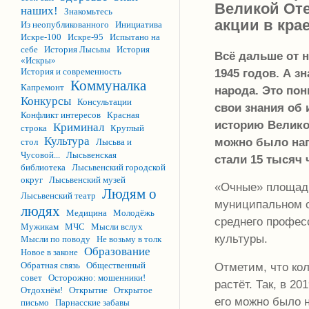
Великой Оте
наших!
Знакомьтесь
акции в крае
Из неопубликованного
Инициатива
Искре-100
Искре-95
Испытано на
себе
История Лысьвы
История
Всё дальше от 
«Искры»
1945 годов. А з
История и современность
Коммуналка
Капремонт
народа. Это по
Конкурсы
Консультации
свои знания об 
Конфликт интересов
Красная
историю Велико
Криминал
строка
Круглый
Культура
можно было нап
стол
Лысьва и
Чусовой...
Лысьвенская
стали 15 тысяч 
библиотека
Лысьвенский городской
округ
Лысьвенский музей
«Очные» площадк
Людям о
Лысьвенский театр
муниципальном о
людях
Медицина
Молодёжь
среднего профес
Мужикам
МЧС
Мысли вслух
культуры.
Мысли по поводу
Не возьму в толк
Образование
Новое в законе
Отметим, что ко
Обратная связь
Общественный
совет
Осторожно: мошенники!
растёт. Так, в 2
Отдохнём!
Открытие
Открытое
его можно было н
письмо
Парнасские забавы