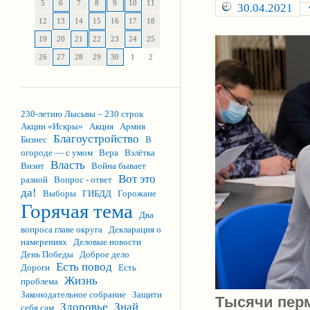
5
6
7
8
9
10
11
30.04.2021
12
13
14
15
16
17
18
19
20
21
22
23
24
25
26
27
28
29
30
1
2
230-летию Лысьвы – 230 строк
Акции «Искры»
Акция
Армия
Благоустройство
Бизнес
В
огороде — с умом
Вера
Взлётка
Власть
Визит
Война бывает
Вот это
разной
Вопрос - ответ
да!
Выборы
ГИБДД
Горожане
Горячая тема
Два
вопроса главе округа
Декларация о
намерениях
Деловые новости
День Победы
Доброе дело
Есть повод
Дороги
Есть
Жизнь
проблема
Законодательное собрание
Защити
Тысячи перм
Здоровье
Знай
себя сам