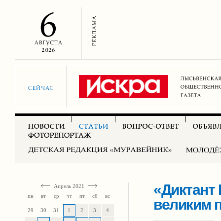
«Диктант 
Апрель 2021
пн
вт
ср
чт
пт
сб
вс
великим 
29
30
31
1
2
3
4