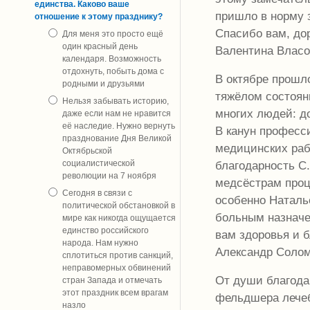
единства. Каково ваше
пришло в норму 
отношение к этому празднику?
Спасибо вам, до
Для меня это просто ещё
один красный день
Валентина Власо
календаря. Возможность
отдохнуть, побыть дома с
В октябре прошл
родными и друзьями
тяжёлом состояни
Нельзя забывать историю,
многих людей: д
даже если нам не нравится
её наследие. Нужно вернуть
В канун професс
празднование Дня Великой
медицинских рабо
Октябрьской
благодарность С
социалистической
революции на 7 ноября
медсёстрам проце
Сегодня в связи с
особенно Наталье
политической обстановкой в
больным назначе
мире как никогда ощущается
единство российского
вам здоровья и 
народа. Нам нужно
Александр Солом
сплотиться против санкций,
неправомерных обвинений
От души благода
стран Запада и отмечать
этот праздник всем врагам
фельдшера лечеб
назло