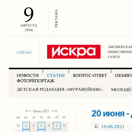
20 июня -
Июнь 2021
пн
вт
ср
чт
пт
сб
вс
31
1
2
3
4
5
6
19.06.2021