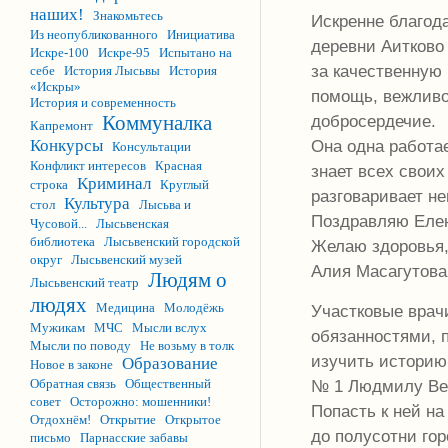
наших!
Знакомьтесь
Искренне благо
Из неопубликованного
Инициатива
деревни Аитково
Искре-100
Искре-95
Испытано на
за качественную
себе
История Лысьвы
История
«Искры»
помощь, вежливо
История и современность
добросердечие.
Коммуналка
Капремонт
Она одна работае
Конкурсы
Консультации
Конфликт интересов
Красная
знает всех своих
Криминал
строка
Круглый
разговаривает не
Культура
стол
Лысьва и
Поздравляю Елен
Чусовой...
Лысьвенская
библиотека
Лысьвенский городской
Желаю здоровья, 
округ
Лысьвенский музей
Алия Масагутова,
Людям о
Лысьвенский театр
людях
Медицина
Молодёжь
Участковые врачи
Мужикам
МЧС
Мысли вслух
обязанностями, 
Мысли по поводу
Не возьму в толк
изучить историю
Образование
Новое в законе
Обратная связь
Общественный
№ 1 Людмилу Вер
совет
Осторожно: мошенники!
Попасть к ней на
Отдохнём!
Открытие
Открытое
до полусотни гор
письмо
Парнасские забавы