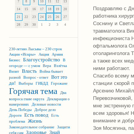
7
8
9
10
11
12
13
Поздравляю с Дн
14
15
16
17
18
19
20
работника хирур
21
22
23
24
25
26
27
Соснину и Светл
28
29
30
1
2
3
4
травматолога Ви
инфекциониста Н
офтальмолога Ол
230-летию Лысьвы – 230 строк
отоларинголога Т
Акции «Искры»
Акция
Армия
Благоустройство
Бизнес
В
а также всех мед
огороде — с умом
Вера
Взлётка
ними работают.
Власть
Визит
Война бывает
Спасибо всему 
Вот это
разной
Вопрос - ответ
да!
станции скорой 
Выборы
ГИБДД
Горожане
Горячая тема
Арсению Михайл
Два
Перевозчиковой,
вопроса главе округа
Декларация о
намерениях
Деловые новости
мне экстренную
День Победы
Доброе дело
всем здоровья! Н
Есть повод
Дороги
Есть
внимание и добр
Жизнь
проблема
Законодательное собрание
Защити
Зоя Мосягина, п
Здоровье
Знай
себя сам