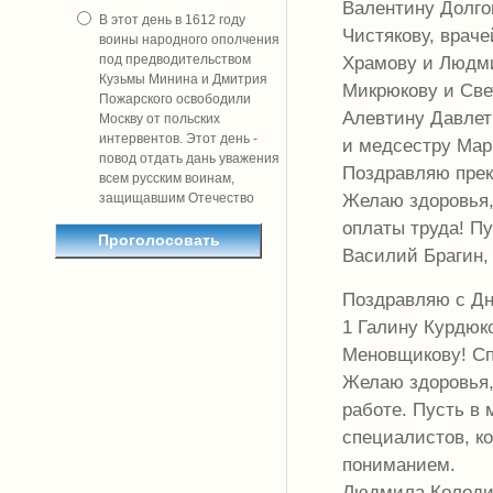
Валентину Долго
В этот день в 1612 году
Чистякову, врач
воины народного ополчения
Храмову и Людми
под предводительством
Кузьмы Минина и Дмитрия
Микрюкову и Све
Пожарского освободили
Алевтину Давлет
Москву от польских
интервентов. Этот день -
и медсестру Мар
повод отдать дань уважения
Поздравляю прек
всем русским воинам,
Желаю здоровья,
защищавшим Отечество
оплаты труда! П
Василий Брагин,
Поздравляю с Дн
1 Галину Курдюк
Меновщикову! Сп
Желаю здоровья,
работе. Пусть в
специалистов, ко
пониманием.
Людмила Колоди