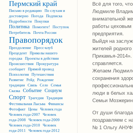
Пермский край
Всё для того, ч
Письмо в редакцию
По слухам и
Людмиле Владими
достоверно
Погода
Подписка
внимательной же
Подробности
Покупки
работы цеховым 
Политика
Помогите!
Поступок
Потребитель
Почта России
предприятия.
Правопорядок
Выйдя на заслуж
Преодоление
Пресс-клуб
жителей родного
Прецедент
Приколы нашего
Прикамья-2014». 
городка
Проекты в действии
справляется.
Происшествия
Прокуратура
сообщает
Прямой провод
Желаем Людмиле
Психология
Путешествия
сохранения здор
Развитие
Рейд
Рождение
профессиональны
традиции
Связь
Село
Семья
Событие
Социум
Сказка
люди в белых ха
Спорт
Трагедия
Традиция
Семьи Мозжерины
Фестивальная Лысьва
Финансы
Фотофакт
Цены
Человек года
От души благода
Человек года-2007
Человек
поздравляем с н
года-2008
Человек года-2009
Человек года-2010
Человек
№ 1 Ольгу АНУФ
года-2011
Человек года-2012