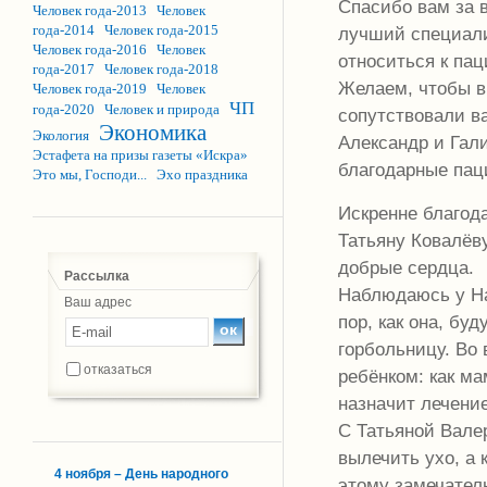
Спасибо вам за в
Человек года-2013
Человек
года-2014
Человек года-2015
лучший специали
Человек года-2016
Человек
относиться к пац
года-2017
Человек года-2018
Желаем, чтобы в 
Человек года-2019
Человек
ЧП
года-2020
Человек и природа
сопутствовали ва
Экономика
Экология
Александр и Гал
Эстафета на призы газеты «Искра»
благодарные пац
Это мы, Господи...
Эхо праздника
Искренне благод
Татьяну Ковалёв
добрые сердца.
Рассылка
Наблюдаюсь у На
Ваш адрес
пор, как она, б
горбольницу. Во
отказаться
ребёнком: как ма
назначит лечени
С Татьяной Вале
вылечить ухо, а 
4 ноября – День народного
этому замечател