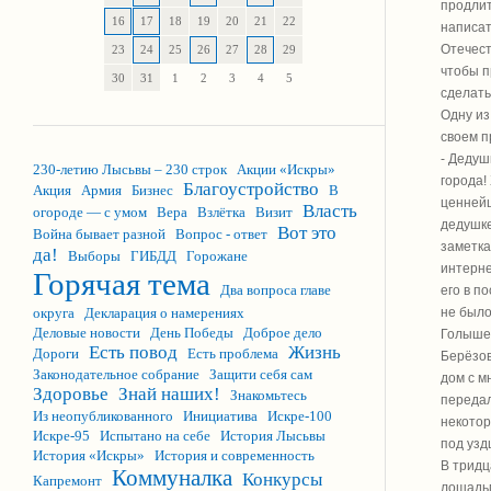
продлит
16
17
18
19
20
21
22
написат
Отечест
23
24
25
26
27
28
29
чтобы п
30
31
1
2
3
4
5
сделать
Одну из
своем п
- Дедуш
230-летию Лысьвы – 230 строк
Акции «Искры»
города!
Благоустройство
Акция
Армия
Бизнес
В
ценнейш
Власть
огороде — с умом
Вера
Взлётка
Визит
дедушке
Вот это
Война бывает разной
Вопрос - ответ
заметка
да!
Выборы
ГИБДД
Горожане
интерне
Горячая тема
Два вопроса главе
его в п
округа
Декларация о намерениях
не было
Деловые новости
День Победы
Доброе дело
Голышев
Есть повод
Жизнь
Дороги
Есть проблема
Берёзов
Законодательное собрание
Защити себя сам
дом с м
Здоровье
Знай наших!
Знакомьтесь
передал
Из неопубликованного
Инициатива
Искре-100
некотор
Искре-95
Испытано на себе
История Лысьвы
под узд
История «Искры»
История и современность
В тридц
Коммуналка
Конкурсы
Капремонт
лошадьм