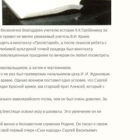
л бесконечно благодарен учителю истории К.К Гребёнкину за
ию привил не менее уважаемый учитель В.И. Краев.
одить в кинотеатр «Пролетарий», а после сеансов ребята с
й любимой культурной точкой прадеда был кинотеатр
В революционные праздники по вечерам он любил посмотреть
пировальщиком, а затем и чертежником.
то не раз был премирован начальником цеха И. И. Ждановым.
 армию. Однако военком поставил одно условие, что Сергей
ядах Красной армии, как старший брат Алексей, который с
чьего кавалерийского полка, чем он был очень доволен. За
ед блестяще освоил игру в шахматы. Это увлечение он не
кой жизни и беззаветном служении Родине. Он писал о своем
а свой первый очерк «Сын народа» Сергей Васильевич