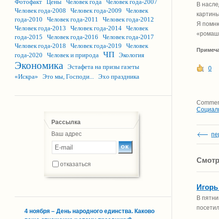
Фотофакт
Цены
Человек года
Человек года-2007
В насле
Человек года-2008
Человек года-2009
Человек
картины
года-2010
Человек года-2011
Человек года-2012
Я помню
Человек года-2013
Человек года-2014
Человек
«ромашк
года-2015
Человек года-2016
Человек года-2017
Человек года-2018
Человек года-2019
Человек
Примеча
ЧП
года-2020
Человек и природа
Экология
Экономика
Эстафета на призы газеты
0
«Искра»
Это мы, Господи...
Эхо праздника
Comment
Социал
Рассылка
Ваш адрес
пе
Смотр
отказаться
Игорь
В пятни
посетил
4 ноября – День народного единства. Каково