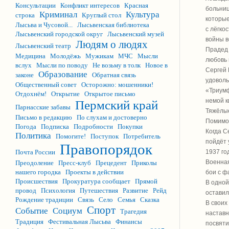
Консультации
Конфликт интересов
Красная
больниц
Криминал
Культура
строка
Круглый стол
которые
Лысьва и Чусовой...
Лысьвенская библиотека
с лёгко
Лысьвенский городской округ
Лысьвенский музей
войны в
Людям о людях
Лысьвенский театр
Прадед 
Медицина
Молодёжь
Мужикам
МЧС
Мысли
любовь 
вслух
Мысли по поводу
Не возьму в толк
Новое в
Сергей 
Образование
законе
Обратная связь
удоволь
Общественный совет
Осторожно: мошенники!
«Триумф
Отдохнём!
Открытие
Открытое письмо
немой к
Пермский край
Парнасские забавы
Тяжёлые
Письмо в редакцию
По слухам и достоверно
Помимо 
Погода
Подписка
Подробности
Покупки
Когда С
Политика
Помогите!
Поступок
Потребитель
пойдёт 
Правопорядок
Почта России
1937 го
Военная
Преодоление
Пресс-клуб
Прецедент
Приколы
нашего городка
Проекты в действии
бои с ф
Происшествия
Прокуратура сообщает
Прямой
В одной
провод
Психология
Путешествия
Развитие
Рейд
оставил
Рождение традиции
Связь
Село
Семья
Сказка
В своих
Спорт
Событие
Социум
Трагедия
наставн
Традиция
Фестивальная Лысьва
Финансы
посвяти