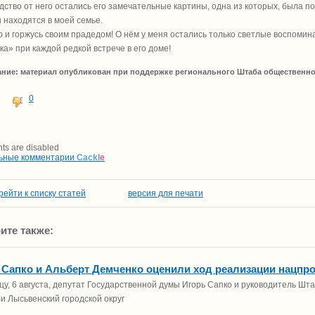
дство от него остались его замечательные картины, одна из которых, была 
 находятся в моей семье.
 и горжусь своим прадедом! О нём у меня остались только светлые воспомин
а» при каждой редкой встрече в его доме!
ние: материал опубликован при поддержке регионального Штаба общественно
0
s are disabled
ьные комментарии
Cackl
e
рейти к списку статей
версия для печати
ите также:
 Сапко и Альберт Демченко оценили ход реализации нацпр
цу, 6 августа, депутат Государственной думы Игорь Сапко и руководитель 
и Лысьвенский городской округ