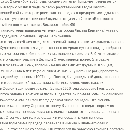
ся до 2 сентября 2021 года. Каждому жителю Прикамья предлагается
ь историю жизни и подвига своих родственников в годы Великой
венной войны, которые работали на заводах и предприятиях. Для того
ринять участие в акции необходимо в социальной сети «ВКонтакте»
 публикацию с хэштегом #Бессмертныйцех59
 таких историй написала жительница города Лысьва Кристина Гусева о
радедушке Голышеве Сергее Васильевиче.
ка в годы своей жизни сделал огромный вклад в развитие культуры нашего
 Художник, основатель единственного на Урале музея связи, где собраны
ие материалы о биографиях лысьвенских связистов! Всё, что я знаю о
, его жизнь и участие в Великой Отечественной войне, благодаря
м в газете «ИСКРА», воспоминаниям его близких друзей и, в общем,
ту. Мне было 6 лет, когда он ушел из жизни (у него был рак), провожали
оследний путь осенью 1997 года. Помню, был дождливый день, снега еще
 и в ресторане «Лысьва» тогда собралось очень много народу.
 Сергей Васильевич родился 25 мая 1926 года в деревне Голышево,
ского района Пермской области. С детства он помнил большой отцовский
ножеством комнат.Отец всегда держал много лошадей.Эта любовь
ась и маленькому Серёже, которому было нелегко ездить верхом на
ых лошадях, поэтому, когда он садился в седло, отец удерживал лошадь
цы. Отец же знал толк в лошадях и мог оседлать коня на скаку.
атые годы семья прадеда переехала в Лысьву, и вновь его отец с
и, на этот раз не со своими. Он устроился на работу конюхом в Советской