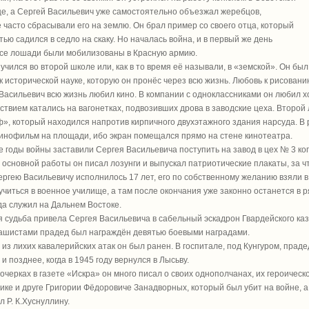
е, а Сергей Васильевич уже самостоятельно объезжал жеребцов,
 часто сбрасывали его на землю. Он брал пример со своего отца, который
стью садился в седло на скаку. Но началась война, и в первый же день
се лошади были мобилизованы в Красную армию.
учился во второй школе или, как в то время её называли, в «земской». Он бы
к исторической науке, которую он пронёс через всю жизнь. Любовь к рисован
Васильевич всю жизнь любил кино. В компании с одноклассниками он любил х
ствием катались на вагонетках, подвозивших дрова в заводские цеха. Второ
», который находился напротив кирпичного двухэтажного здания нарсуда. 
инофильм на площади, ибо экран помещался прямо на стене кинотеатра.
 годы войны заставили Сергея Васильевича поступить на завод в цех № 3 ко
основной работы он писал лозунги и выпускал патриотические плакаты, за ч
ергею Васильевичу исполнилось 17 лет, его по собственному желанию взяли в
учиться в военное училище, а там после окончания уже законно останется в р
да служил на Дальнем Востоке.
 судьба привела Сергея Васильевича в сабельный эскадрон Гвардейского каза
ашистами прадед был награждён девятью боевыми наградами.
 из лихих кавалерийских атак он был ранен. В госпитале, под Кунгуром, прад
 и позднее, когда в 1945 году вернулся в Лысьву.
 очерках в газете «Искра» он много писал о своих однополчанах, их героичес
ике и друге Григории Фёдоровиче Занадворных, который был убит на войне, 
л Р. К.Хуснуллину.