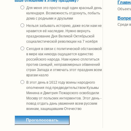
ваше отношение к этому празднику?
Главн
Для меня это просто ещё один красный день
Объект
календаря. Возможность отдохнуть, побыть
Вопре
дома с родными и друзьями
Среди в
Нельзя забывать историю, даже если нам не
нравится её наследие. Нужно вернуть
празднование Дня Великой Октябрьской
социалистической революции на 7 ноября
Сегодня в связи с политической обстановкой
в мире как никогда ощущается единство
российского народа. Нам нужно сплотиться
против санкций, неправомерных обвинений
стран Запада и отмечать этот праздник всем
врагам назло
В этот день в 1612 году воины народного
ополчения под предводительством Кузьмы
Минина и Дмитрия Пожарского освободили
Москву от польских интервентов. Этот день -
повод отдать дань уважения всем русским
воинам, защищавшим Отечество