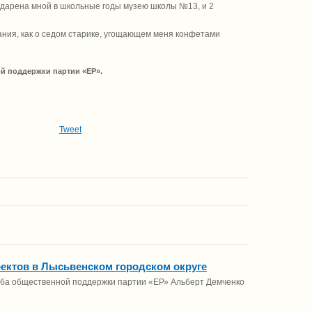
подарена мной в школьные годы музею школы №13, и 2
ания, как о седом старике, угощающем меня конфетами
й поддержки партии «ЕР».
Tweet
оектов в Лысьвенском городском округе
Штаба общественной поддержки партии «ЕР» Альберт Демченко