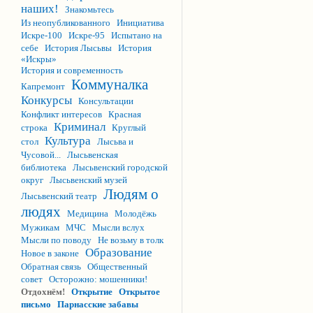
наших!
Знакомьтесь
Из неопубликованного
Инициатива
Искре-100
Искре-95
Испытано на
себе
История Лысьвы
История
«Искры»
История и современность
Коммуналка
Капремонт
Конкурсы
Консультации
Конфликт интересов
Красная
Криминал
строка
Круглый
Культура
стол
Лысьва и
Чусовой...
Лысьвенская
библиотека
Лысьвенский городской
округ
Лысьвенский музей
Людям о
Лысьвенский театр
людях
Медицина
Молодёжь
Мужикам
МЧС
Мысли вслух
Мысли по поводу
Не возьму в толк
Образование
Новое в законе
Обратная связь
Общественный
совет
Осторожно: мошенники!
Отдохнём!
Открытие
Открытое
письмо
Парнасские забавы