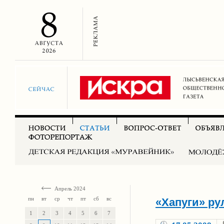
Апрель 2024
пн
вт
ср
чт
пт
сб
вс
«Хапуги» ру
1
2
3
4
5
6
7