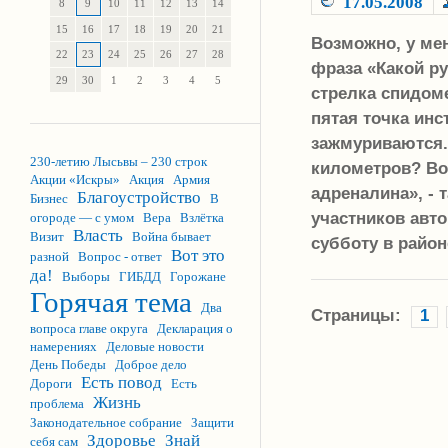
17.05.2008
8
9
10
11
12
13
14
15
16
17
18
19
20
21
Возможно, у мен
22
23
24
25
26
27
28
фраза «Какой ру
29
30
1
2
3
4
5
стрелка спидоме
пятая точка инс
зажмуриваются. 
230-летию Лысьвы – 230 строк
километров? Вот
Акции «Искры»
Акция
Армия
адреналина», - 
Благоустройство
Бизнес
В
участников авт
огороде — с умом
Вера
Взлётка
Власть
Визит
Война бывает
субботу в район
Вот это
разной
Вопрос - ответ
да!
Выборы
ГИБДД
Горожане
Горячая тема
Два
Страницы:
1
вопроса главе округа
Декларация о
намерениях
Деловые новости
День Победы
Доброе дело
Есть повод
Дороги
Есть
Жизнь
проблема
Законодательное собрание
Защити
Здоровье
Знай
себя сам