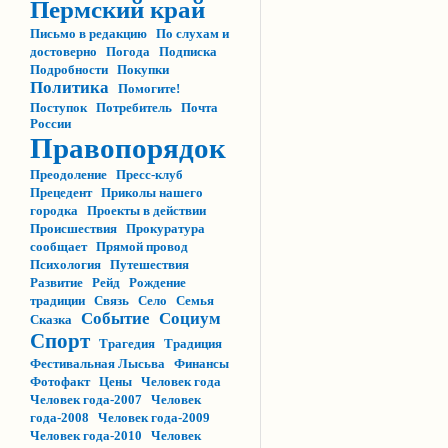
Пермский край
Письмо в редакцию
По слухам и
достоверно
Погода
Подписка
Подробности
Покупки
Политика
Помогите!
Поступок
Потребитель
Почта
России
Правопорядок
Преодоление
Пресс-клуб
Прецедент
Приколы нашего
городка
Проекты в действии
Происшествия
Прокуратура
сообщает
Прямой провод
Психология
Путешествия
Развитие
Рейд
Рождение
традиции
Связь
Село
Семья
Событие
Социум
Сказка
Спорт
Трагедия
Традиция
Фестивальная Лысьва
Финансы
Фотофакт
Цены
Человек года
Человек года-2007
Человек
года-2008
Человек года-2009
Человек года-2010
Человек