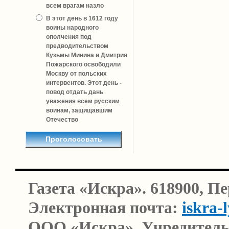
всем врагам назло
В этот день в 1612 году
воины народного
ополчения под
предводительством
Кузьмы Минина и Дмитрия
Пожарского освободили
Москву от польских
интервентов. Этот день -
повод отдать дань
уважения всем русским
воинам, защищавшим
Отечество
Газета «Искра». 618900, П
Электронная почта:
iskra-
ООО «Искра». Учредитель