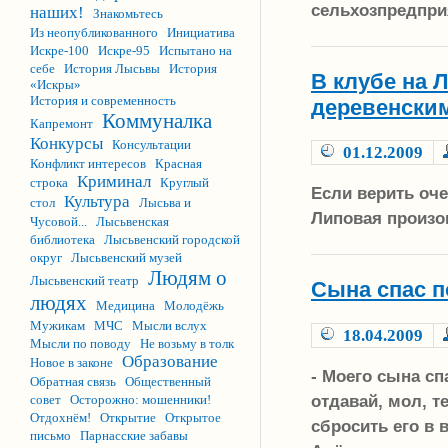
сельхозпредпри
наших!
Знакомьтесь
Из неопубликованного
Инициатива
Искре-100
Искре-95
Испытано на
себе
История Лысьвы
История
В клубе на 
«Искры»
История и современность
деревенски
Коммуналка
Капремонт
Конкурсы
Консультации
01.12.2009
Конфликт интересов
Красная
Криминал
строка
Круглый
Если верить оч
Культура
стол
Лысьва и
Липовая произо
Чусовой...
Лысьвенская
библиотека
Лысьвенский городской
округ
Лысьвенский музей
Людям о
Лысьвенский театр
Сына спас п
людях
Медицина
Молодёжь
Мужикам
МЧС
Мысли вслух
18.04.2009
Мысли по поводу
Не возьму в толк
Образование
Новое в законе
- Моего сына сп
Обратная связь
Общественный
отдавай, мол, т
совет
Осторожно: мошенники!
Отдохнём!
Открытие
Открытое
сбросить его в 
письмо
Парнасские забавы