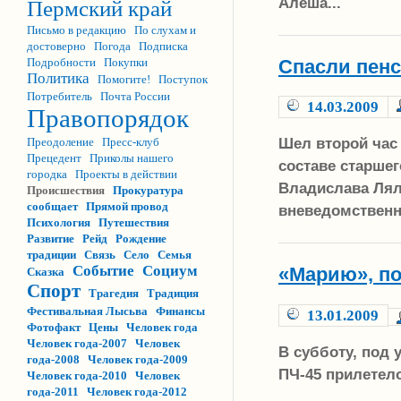
Алёша...
Пермский край
Письмо в редакцию
По слухам и
достоверно
Погода
Подписка
Спасли пенс
Подробности
Покупки
Политика
Помогите!
Поступок
Потребитель
Почта России
14.03.2009
Правопорядок
Шел второй час 
Преодоление
Пресс-клуб
Прецедент
Приколы нашего
составе старшег
городка
Проекты в действии
Владислава Лял
Происшествия
Прокуратура
сообщает
Прямой провод
вневедомственн
Психология
Путешествия
Развитие
Рейд
Рождение
традиции
Связь
Село
Семья
Событие
Социум
«Марию», по
Сказка
Спорт
Трагедия
Традиция
Фестивальная Лысьва
Финансы
13.01.2009
Фотофакт
Цены
Человек года
Человек года-2007
Человек
В субботу, под 
года-2008
Человек года-2009
ПЧ-45 прилетело
Человек года-2010
Человек
года-2011
Человек года-2012