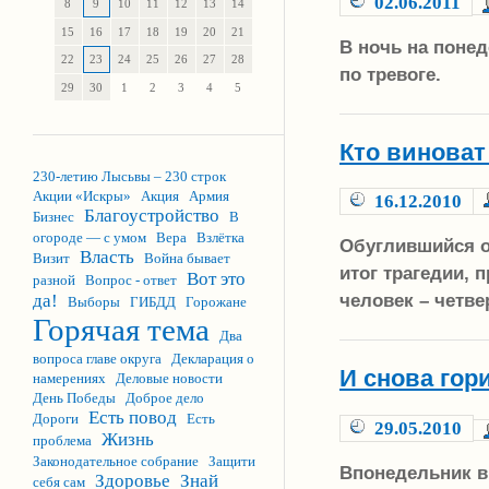
02.06.2011
8
9
10
11
12
13
14
15
16
17
18
19
20
21
В ночь на поне
22
23
24
25
26
27
28
по тревоге.
29
30
1
2
3
4
5
Кто виноват
230-летию Лысьвы – 230 строк
Акции «Искры»
Акция
Армия
16.12.2010
Благоустройство
Бизнес
В
огороде — с умом
Вера
Взлётка
Обуглившийся о
Власть
Визит
Война бывает
итог трагедии, 
Вот это
разной
Вопрос - ответ
человек – четв
да!
Выборы
ГИБДД
Горожане
Горячая тема
Два
вопроса главе округа
Декларация о
И снова гор
намерениях
Деловые новости
День Победы
Доброе дело
Есть повод
Дороги
Есть
29.05.2010
Жизнь
проблема
Законодательное собрание
Защити
Впонедельник в
Здоровье
Знай
себя сам