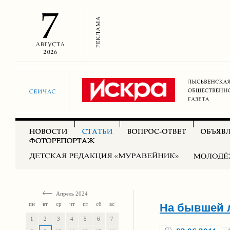
Апрель 2024
пн
вт
ср
чт
пт
сб
вс
На бывшей 
1
2
3
4
5
6
7