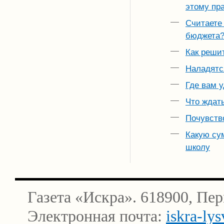
этому пр
Считаете 
бюджета
Как реши
Наладятс
Где вам 
Что ждать
Почувств
Какую сум
школу
Газета «Искра». 618900, Пер
Электронная почта:
iskra-ly