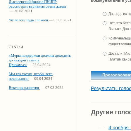
коммунальные ус
Лысьвенский филиал ПНИПУ
рассмотрит варианты съема жилья
— 30.08.2021
Да, ведь их 
Укололся? Будь спокоен
— 03.06.2021
Нет, это бес
Лысьве. Давн
Коммунальщи
существовани
Достали! Мал
«Меры поддержки должны доходить
Платим как з
до каждой семьи в
Прикамье»
— 23.04.2024
Мы так хотим, чтобы лето
начиналось!
— 09.04.2024
Векторы развития
— 07.03.2024
Результаты голо
Другие голо
4 ноября 