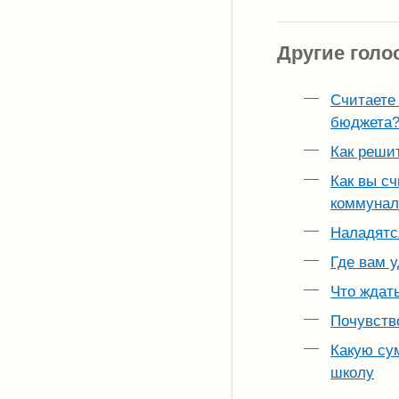
Другие голо
Считаете 
бюджета
Как реши
Как вы с
коммунал
Наладятс
Где вам 
Что ждать
Почувств
Какую сум
школу