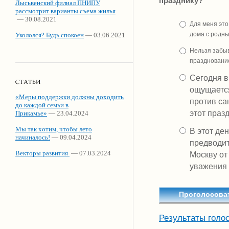
празднику?
Лысьвенский филиал ПНИПУ
рассмотрит варианты съема жилья
— 30.08.2021
Для меня это
дома с родны
Укололся? Будь спокоен
— 03.06.2021
Нельзя забыв
празднование
Сегодня в
ощущается
«Меры поддержки должны доходить
против са
до каждой семьи в
этот праз
Прикамье»
— 23.04.2024
Мы так хотим, чтобы лето
В этот де
начиналось!
— 09.04.2024
предводит
Векторы развития
— 07.03.2024
Москву от
уважения
Результаты голо