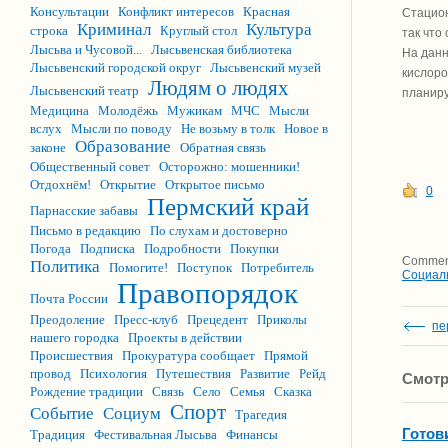
Консультации
Конфликт интересов
Красная
Стацион
Криминал
Культура
строка
Круглый стол
так что
Лысьва и Чусовой...
Лысьвенская библиотека
На данн
Лысьвенский городской округ
Лысьвенский музей
кислоро
Людям о людях
Лысьвенский театр
планиру
Медицина
Молодёжь
Мужикам
МЧС
Мысли
вслух
Мысли по поводу
Не возьму в толк
Новое в
Образование
законе
Обратная связь
Общественный совет
Осторожно: мошенники!
Отдохнём!
Открытие
Открытое письмо
0
Пермский край
Парнасские забавы
Письмо в редакцию
По слухам и достоверно
Погода
Подписка
Подробности
Покупки
Comment
Политика
Помогите!
Поступок
Потребитель
Социал
Правопорядок
Почта России
Преодоление
Пресс-клуб
Прецедент
Приколы
пе
нашего городка
Проекты в действии
Происшествия
Прокуратура сообщает
Прямой
провод
Психология
Путешествия
Развитие
Рейд
Смотр
Рождение традиции
Связь
Село
Семья
Сказка
Спорт
Событие
Социум
Трагедия
Готов
Традиция
Фестивальная Лысьва
Финансы