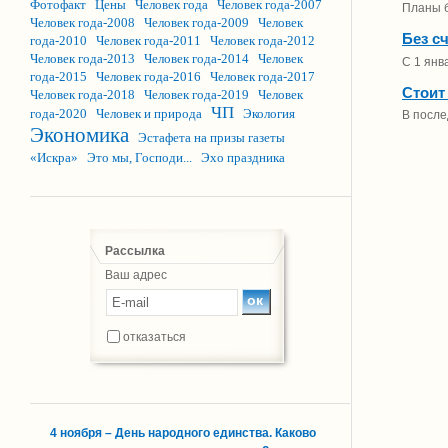
Фотофакт
Цены
Человек года
Человек года-2007
Планы б
Человек года-2008
Человек года-2009
Человек
Без сч
года-2010
Человек года-2011
Человек года-2012
Человек года-2013
Человек года-2014
Человек
С 1 янв
года-2015
Человек года-2016
Человек года-2017
Стоит
Человек года-2018
Человек года-2019
Человек
ЧП
года-2020
Человек и природа
Экология
В после
Экономика
Эстафета на призы газеты
«Искра»
Это мы, Господи...
Эхо праздника
Рассылка
Ваш адрес
отказаться
4 ноября – День народного единства. Каково