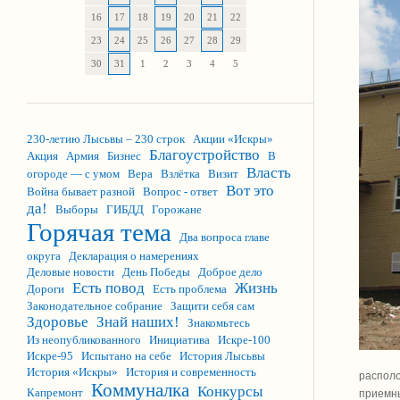
16
17
18
19
20
21
22
23
24
25
26
27
28
29
30
31
1
2
3
4
5
230-летию Лысьвы – 230 строк
Акции «Искры»
Благоустройство
Акция
Армия
Бизнес
В
Власть
огороде — с умом
Вера
Взлётка
Визит
Вот это
Война бывает разной
Вопрос - ответ
да!
Выборы
ГИБДД
Горожане
Горячая тема
Два вопроса главе
округа
Декларация о намерениях
Деловые новости
День Победы
Доброе дело
Есть повод
Жизнь
Дороги
Есть проблема
Законодательное собрание
Защити себя сам
Здоровье
Знай наших!
Знакомьтесь
Из неопубликованного
Инициатива
Искре-100
Искре-95
Испытано на себе
История Лысьвы
История «Искры»
История и современность
располо
Коммуналка
Конкурсы
Капремонт
приемны