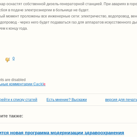
ар оснастят собственной дизель-генераторной станцией. При авариях в горо
 сбоя в подаче электроэнергии в больнице не будет.
ый момент проложены все инженерные сети: электричество, водопровод, вент
допровод - через него будет подаваться газ для аппаратов искусственного д
ем к концу года.
0
s are disabled
ьные комментарии
Cackl
e
рейти к списку статей
Есть мнение? Выскажи
версия для печат
ите также:
ится новая программа модернизации здравоохранения