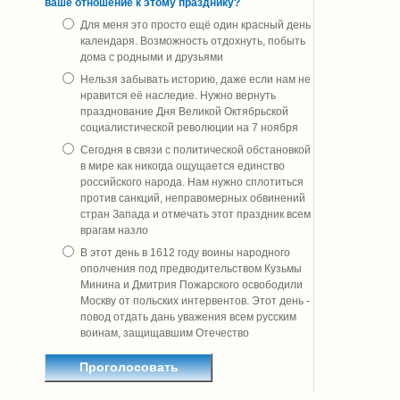
ваше отношение к этому празднику?
Для меня это просто ещё один красный день
календаря. Возможность отдохнуть, побыть
дома с родными и друзьями
Нельзя забывать историю, даже если нам не
нравится её наследие. Нужно вернуть
празднование Дня Великой Октябрьской
социалистической революции на 7 ноября
Сегодня в связи с политической обстановкой
в мире как никогда ощущается единство
российского народа. Нам нужно сплотиться
против санкций, неправомерных обвинений
стран Запада и отмечать этот праздник всем
врагам назло
В этот день в 1612 году воины народного
ополчения под предводительством Кузьмы
Минина и Дмитрия Пожарского освободили
Москву от польских интервентов. Этот день -
повод отдать дань уважения всем русским
воинам, защищавшим Отечество