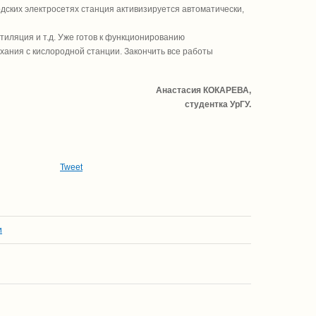
дских электросетях станция активизируется автоматически,
иляция и т.д. Уже готов к функционированию
ыхания с кислородной станции. Закончить все работы
Анастасия КОКАРЕВА,
студентка УрГУ.
Tweet
и