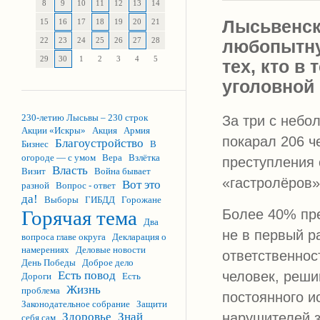
8
9
10
11
12
13
14
Лысьвенск
15
16
17
18
19
20
21
22
23
24
25
26
27
28
любопытну
29
30
1
2
3
4
5
тех, кто в
уголовной 
230-летию Лысьвы – 230 строк
За три с небо
Акции «Искры»
Акция
Армия
покарал 206 ч
Благоустройство
Бизнес
В
огороде — с умом
Вера
Взлётка
преступления 
Власть
Визит
Война бывает
«гастролёров»
Вот это
разной
Вопрос - ответ
да!
Выборы
ГИБДД
Горожане
Горячая тема
Более 40% пре
Два
не в первый р
вопроса главе округа
Декларация о
намерениях
Деловые новости
ответственнос
День Победы
Доброе дело
Есть повод
человек, реши
Дороги
Есть
Жизнь
проблема
постоянного и
Законодательное собрание
Защити
Здоровье
Знай
нарушителей з
себя сам