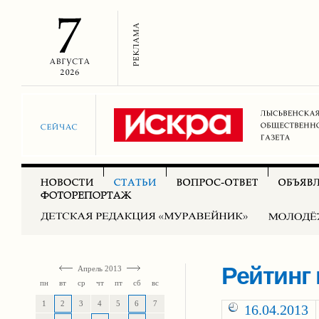
Рейтинг
Апрель 2013
пн
вт
ср
чт
пт
сб
вс
1
2
3
4
5
6
7
16.04.2013