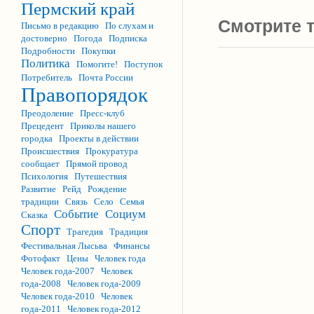
Пермский край
Смотрите т
Письмо в редакцию
По слухам и
достоверно
Погода
Подписка
Подробности
Покупки
Политика
Помогите!
Поступок
Потребитель
Почта России
Правопорядок
Преодоление
Пресс-клуб
Прецедент
Приколы нашего
городка
Проекты в действии
Происшествия
Прокуратура
сообщает
Прямой провод
Психология
Путешествия
Развитие
Рейд
Рождение
традиции
Связь
Село
Семья
Событие
Социум
Сказка
Спорт
Трагедия
Традиция
Фестивальная Лысьва
Финансы
Фотофакт
Цены
Человек года
Человек года-2007
Человек
года-2008
Человек года-2009
Человек года-2010
Человек
года-2011
Человек года-2012