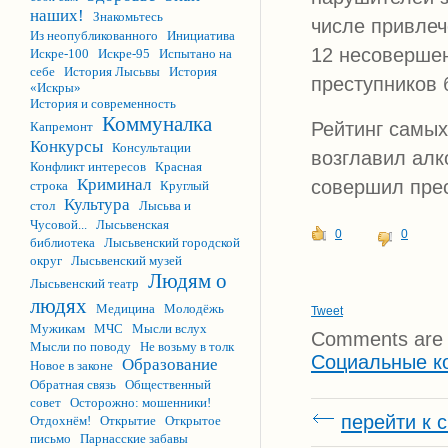
наших!
Знакомьтесь
числе привлеч
Из неопубликованного
Инициатива
12 несовершен
Искре-100
Искре-95
Испытано на
себе
История Лысьвы
История
преступников 
«Искры»
История и современность
Коммуналка
Рейтинг самы
Капремонт
Конкурсы
Консультации
возглавил алк
Конфликт интересов
Красная
Криминал
совершил прес
строка
Круглый
Культура
стол
Лысьва и
Чусовой...
Лысьвенская
0
0
библиотека
Лысьвенский городской
округ
Лысьвенский музей
Людям о
Лысьвенский театр
людях
Медицина
Молодёжь
Tweet
Мужикам
МЧС
Мысли вслух
Comments are 
Мысли по поводу
Не возьму в толк
Социальные к
Образование
Новое в законе
Обратная связь
Общественный
совет
Осторожно: мошенники!
перейти к 
Отдохнём!
Открытие
Открытое
письмо
Парнасские забавы