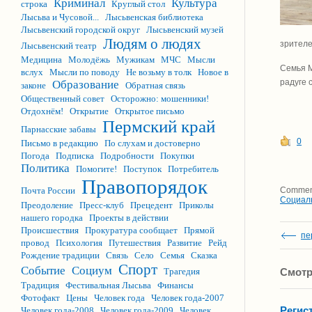
Криминал
Культура
строка
Круглый стол
Лысьва и Чусовой...
Лысьвенская библиотека
Лысьвенский городской округ
Лысьвенский музей
Людям о людях
зрителе
Лысьвенский театр
Медицина
Молодёжь
Мужикам
МЧС
Мысли
Семья М
вслух
Мысли по поводу
Не возьму в толк
Новое в
радуге 
Образование
законе
Обратная связь
Общественный совет
Осторожно: мошенники!
Отдохнём!
Открытие
Открытое письмо
Пермский край
Парнасские забавы
0
Письмо в редакцию
По слухам и достоверно
Погода
Подписка
Подробности
Покупки
Политика
Помогите!
Поступок
Потребитель
Правопорядок
Почта России
Comment
Социал
Преодоление
Пресс-клуб
Прецедент
Приколы
нашего городка
Проекты в действии
Происшествия
Прокуратура сообщает
Прямой
пе
провод
Психология
Путешествия
Развитие
Рейд
Рождение традиции
Связь
Село
Семья
Сказка
Спорт
Событие
Социум
Трагедия
Смотр
Традиция
Фестивальная Лысьва
Финансы
Фотофакт
Цены
Человек года
Человек года-2007
Регис
Человек года-2008
Человек года-2009
Человек