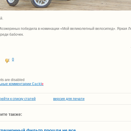
й.
озжериных победила в номинации «Мой великолепный велосипед». Яркая Лер
среди бабочек.
0
s are disabled
ьные комментарии
Cackl
e
рейти к списку статей
версия для печати
ите также:
трационный фильтр прошли не все