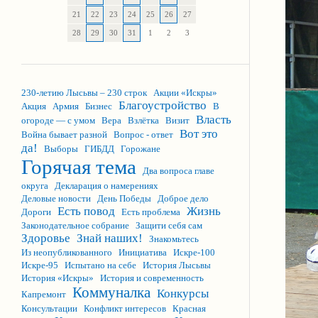
21
22
23
24
25
26
27
28
29
30
31
1
2
3
230-летию Лысьвы – 230 строк
Акции «Искры»
Благоустройство
Акция
Армия
Бизнес
В
Власть
огороде — с умом
Вера
Взлётка
Визит
Вот это
Война бывает разной
Вопрос - ответ
да!
Выборы
ГИБДД
Горожане
Горячая тема
Два вопроса главе
округа
Декларация о намерениях
Деловые новости
День Победы
Доброе дело
Есть повод
Жизнь
Дороги
Есть проблема
Законодательное собрание
Защити себя сам
Здоровье
Знай наших!
Знакомьтесь
Из неопубликованного
Инициатива
Искре-100
Искре-95
Испытано на себе
История Лысьвы
История «Искры»
История и современность
Коммуналка
Конкурсы
Капремонт
Консультации
Конфликт интересов
Красная