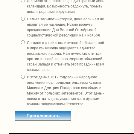
Для меня это просто ещё один красный день
календаря. Возможность отдохнуть, побыть
дома с родными и друзьями
Нельзя забывать историю, даже если нам не
нравится её наследие. Нужно вернуть
празднование Дня Великой Октябрьской
социалистической революции на 7 ноября
Сегодня в связи с политической обстановкой
в мире как никогда ощущается единство
российского народа. Нам нужно сплотиться
против санкций, неправомерных обвинений
стран Запада и отмечать этот праздник всем
врагам назло
В этот день в 1612 году воины народного
ополчения под предводительством Кузьмы
Минина и Дмитрия Пожарского освободили
Москву от польских интервентов. Этот день -
повод отдать дань уважения всем русским
воинам, защищавшим Отечество