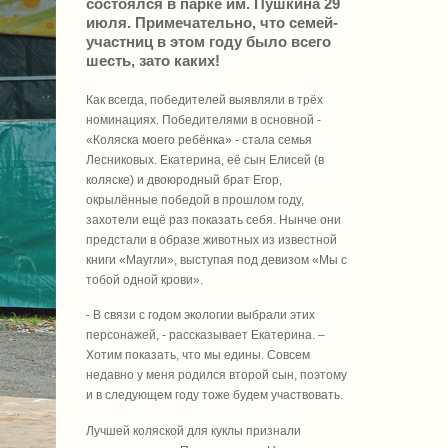
состоялся в парке им. Пушкина 29
июля. Примечательно, что семей-
участниц в этом году было всего
шесть, зато каких!
Как всегда, победителей выявляли в трёх
номинациях. Победителями в основной -
«Коляска моего ребёнка» - стала семья
Лесниковых. Екатерина, её сын Елисей (в
коляске) и двоюродный брат Егор,
окрылённые победой в прошлом году,
захотели ещё раз показать себя. Нынче они
предстали в образе животных из известной
книги «Маугли», выступая под девизом «Мы с
тобой одной крови».
- В связи с годом экологии выбрали этих
персонажей, - рассказывает Екатерина. –
Хотим показать, что мы едины. Совсем
недавно у меня родился второй сын, поэтому
и в следующем году тоже будем участвовать.
Лучшей коляской для куклы признали