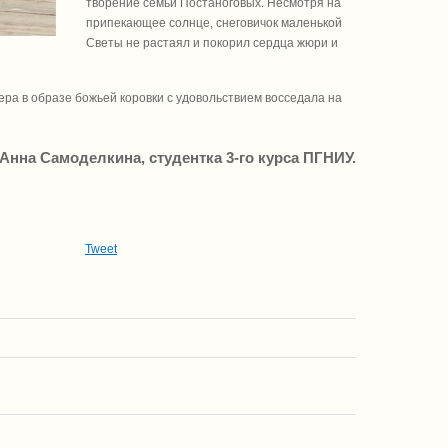
творение семьи Постаноговых. Несмотря на
припекающее солнце, снеговичок маленькой
Светы не растаял и покорил сердца жюри и
а в образе божьей коровки с удовольствием восседала на
Анна Самоделкина, студентка 3-го курса ПГНИУ.
Tweet