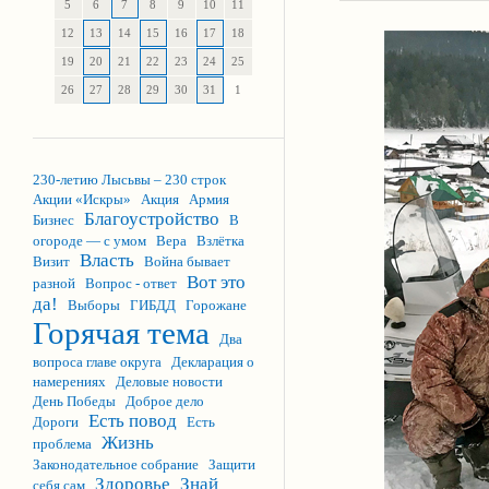
5
6
7
8
9
10
11
12
13
14
15
16
17
18
19
20
21
22
23
24
25
26
27
28
29
30
31
1
230-летию Лысьвы – 230 строк
Акции «Искры»
Акция
Армия
Благоустройство
Бизнес
В
огороде — с умом
Вера
Взлётка
Власть
Визит
Война бывает
Вот это
разной
Вопрос - ответ
да!
Выборы
ГИБДД
Горожане
Горячая тема
Два
вопроса главе округа
Декларация о
намерениях
Деловые новости
День Победы
Доброе дело
Есть повод
Дороги
Есть
Жизнь
проблема
Законодательное собрание
Защити
Здоровье
Знай
себя сам