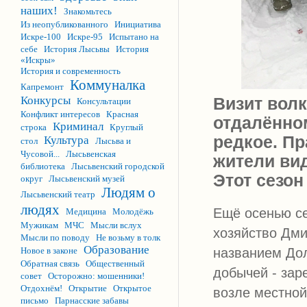
наших!
Знакомьтесь
Из неопубликованного
Инициатива
Искре-100
Искре-95
Испытано на
себе
История Лысьвы
История
«Искры»
История и современность
Коммуналка
Капремонт
Конкурсы
Визит вол
Консультации
Конфликт интересов
Красная
отдалённо
Криминал
строка
Круглый
редкое. П
Культура
стол
Лысьва и
Чусовой...
Лысьвенская
жители вид
библиотека
Лысьвенский городской
Этот сезон
округ
Лысьвенский музей
Людям о
Лысьвенский театр
людях
Ещё осенью с
Медицина
Молодёжь
Мужикам
МЧС
Мысли вслух
хозяйство Дми
Мысли по поводу
Не возьму в толк
Образование
названием Дол
Новое в законе
Обратная связь
Общественный
добычей - зар
совет
Осторожно: мошенники!
Отдохнём!
Открытие
Открытое
возле местной
письмо
Парнасские забавы