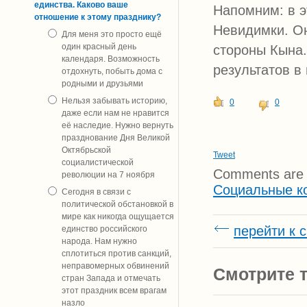
единства. Каково ваше
Напомним: в э
отношение к этому празднику?
Невидимки. Он
Для меня это просто ещё
один красный день
стороны Кына.
календаря. Возможность
результатов в 
отдохнуть, побыть дома с
родными и друзьями
Нельзя забывать историю,
0
0
даже если нам не нравится
её наследие. Нужно вернуть
празднование Дня Великой
Октябрьской
Tweet
социалистической
Comments are 
революции на 7 ноября
Социальные к
Сегодня в связи с
политической обстановкой в
мире как никогда ощущается
перейти к 
единство российского
народа. Нам нужно
сплотиться против санкций,
неправомерных обвинений
Смотрите т
стран Запада и отмечать
этот праздник всем врагам
назло