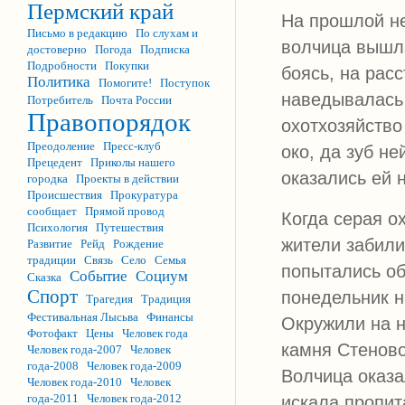
Пермский край
На прошлой не
Письмо в редакцию
По слухам и
волчица вышла
достоверно
Погода
Подписка
Подробности
Покупки
боясь, на рас
Политика
Помогите!
Поступок
наведывалась 
Потребитель
Почта России
Правопорядок
охотхозяйство
Преодоление
Пресс-клуб
око, да зуб н
Прецедент
Приколы нашего
оказались ей 
городка
Проекты в действии
Происшествия
Прокуратура
сообщает
Прямой провод
Когда серая 
Психология
Путешествия
жители забили
Развитие
Рейд
Рождение
традиции
Связь
Село
Семья
попытались об
Событие
Социум
Сказка
Спорт
понедельник н
Трагедия
Традиция
Фестивальная Лысьва
Финансы
Окружили на н
Фотофакт
Цены
Человек года
камня Стеново
Человек года-2007
Человек
года-2008
Человек года-2009
Волчица оказа
Человек года-2010
Человек
года-2011
Человек года-2012
искала пропит