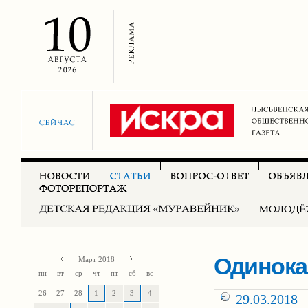
Одинока
Март 2018
пн
вт
ср
чт
пт
сб
вс
26
27
28
1
2
3
4
29.03.2018