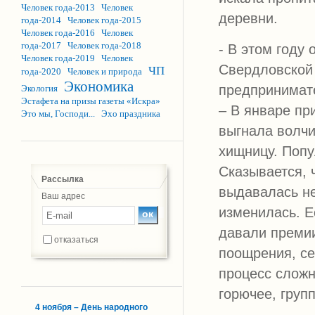
Человек года-2013
Человек
деревни.
года-2014
Человек года-2015
Человек года-2016
Человек
года-2017
Человек года-2018
- В этом году
Человек года-2019
Человек
Свердловской 
ЧП
года-2020
Человек и природа
Экономика
предпринимате
Экология
Эстафета на призы газеты «Искра»
– В январе пр
Это мы, Господи...
Эхо праздника
выгнала волчи
хищницу. Попу
Сказывается, 
Рассылка
выдавалась не
Ваш адрес
изменилась. Е
давали премии
отказаться
поощрения, се
процесс сложн
горючее, груп
4 ноября – День народного