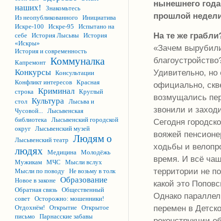
нынешнего года 
наших!
Знакомьтесь
прошлой недели
Из неопубликованного
Инициатива
Искре-100
Искре-95
Испытано на
На те же грабли
себе
История Лысьвы
История
«Искры»
«Зачем вырубили
История и современность
Коммуналка
благоустройство
Капремонт
Конкурсы
Удивительно, но 
Консультации
Конфликт интересов
Красная
официально, скв
Криминал
строка
Круглый
возмущались пер
Культура
стол
Лысьва и
звонили и заход
Чусовой...
Лысьвенская
библиотека
Лысьвенский городской
Сегодня городск
округ
Лысьвенский музей
вояжей пенсионе
Людям о
Лысьвенский театр
ходьбы и велопр
людях
Медицина
Молодёжь
время. И всё ча
Мужикам
МЧС
Мысли вслух
территории не по
Мысли по поводу
Не возьму в толк
Образование
Новое в законе
какой это Поповс
Обратная связь
Общественный
Однако параллел
совет
Осторожно: мошенники!
перемен в Детско
Отдохнём!
Открытие
Открытое
письмо
Парнасские забавы
реконструкции о