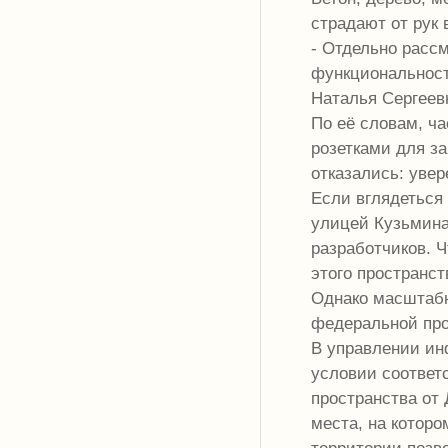
страдают от рук 
- Отдельно рассм
функциональност
Наталья Сергеев
По её словам, ча
розетками для за
отказались: увер
Если вглядеться 
улицей Кузьмина
разработчиков. 
этого пространст
Однако масштабн
федеральной про
В управлении ин
условии соответ
пространства от 
места, на которо
территории позв