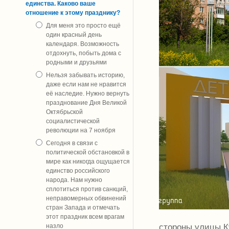
единства. Каково ваше
отношение к этому празднику?
Для меня это просто ещё
один красный день
календаря. Возможность
отдохнуть, побыть дома с
родными и друзьями
Нельзя забывать историю,
даже если нам не нравится
её наследие. Нужно вернуть
празднование Дня Великой
Октябрьской
социалистической
революции на 7 ноября
Сегодня в связи с
политической обстановкой в
мире как никогда ощущается
единство российского
народа. Нам нужно
сплотиться против санкций,
неправомерных обвинений
стран Запада и отмечать
этот праздник всем врагам
стороны улицы К
назло