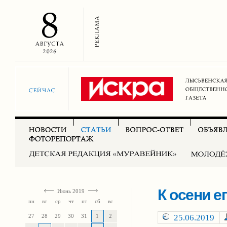
К осени е
Июнь 2019
пн
вт
ср
чт
пт
сб
вс
27
28
29
30
31
1
2
25.06.2019