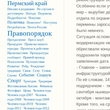
Пермский край
Особенно если уч
Письмо в редакцию
По слухам и
мер – вырубки де
достоверно
Погода
Подписка
отдела по охран
Подробности
Покупки
Политика
Помогите!
Поступок
перемены заросш
Потребитель
Почта России
было немного.
Правопорядок
Ситуация осложн
Преодоление
Пресс-клуб
модернизации не
Прецедент
Приколы нашего
обрисовали конц
городка
Проекты в действии
Происшествия
Прокуратура
подразнили паро
сообщает
Прямой провод
заявленная дата 
Психология
Путешествия
Развитие
Рейд
Рождение
- Главное – зако
традиции
Связь
Село
Семья
инфраструктуро
Событие
Социум
Сказка
По её словам, 1
Спорт
Трагедия
Традиция
подрядчиком - п
Фестивальная Лысьва
Финансы
Фотофакт
Цены
Человек года
сентября нынешн
Человек года-2007
Человек
октября - монтаж
года-2008
Человек года-2009
Кроме того, на 
Человек года-2010
Человек
года-2011
Человек года-2012