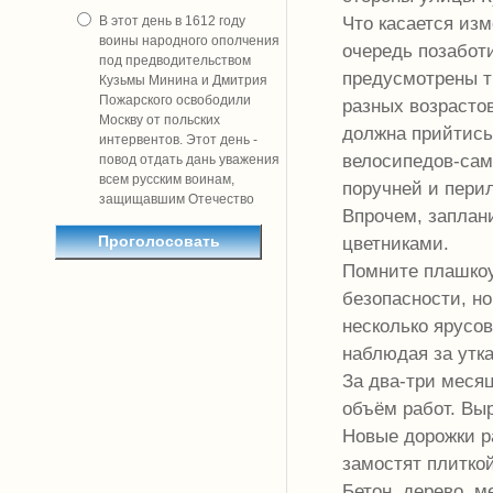
Что касается изм
В этот день в 1612 году
воины народного ополчения
очередь позабот
под предводительством
предусмотрены т
Кузьмы Минина и Дмитрия
Пожарского освободили
разных возрастов
Москву от польских
должна прийтись
интервентов. Этот день -
велосипедов-само
повод отдать дань уважения
всем русским воинам,
поручней и пери
защищавшим Отечество
Впрочем, заплан
цветниками.
Помните плашкоу
безопасности, н
несколько ярусов
наблюдая за утк
За два-три меся
объём работ. Выр
Новые дорожки ра
замостят плитко
Бетон, дерево, м