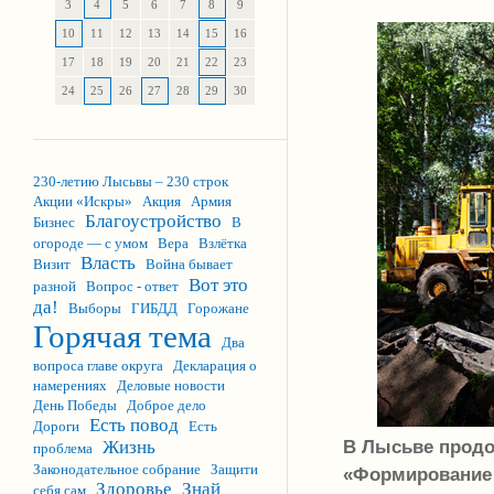
3
4
5
6
7
8
9
10
11
12
13
14
15
16
17
18
19
20
21
22
23
24
25
26
27
28
29
30
230-летию Лысьвы – 230 строк
Акции «Искры»
Акция
Армия
Благоустройство
Бизнес
В
огороде — с умом
Вера
Взлётка
Власть
Визит
Война бывает
Вот это
разной
Вопрос - ответ
да!
Выборы
ГИБДД
Горожане
Горячая тема
Два
вопроса главе округа
Декларация о
намерениях
Деловые новости
День Победы
Доброе дело
Есть повод
Дороги
Есть
В Лысьве продо
Жизнь
проблема
Законодательное собрание
Защити
«Формирование 
Здоровье
Знай
себя сам