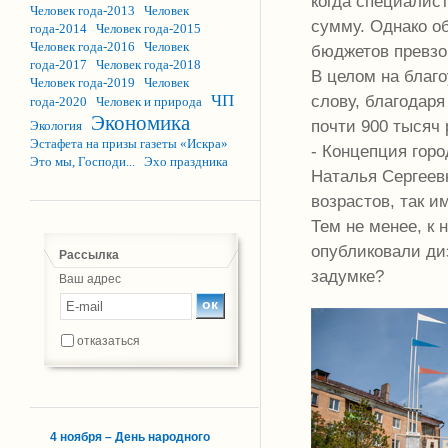
когда специалис
Человек года-2013
Человек
сумму. Однако о
года-2014
Человек года-2015
Человек года-2016
Человек
бюджетов превзо
года-2017
Человек года-2018
В целом на благо
Человек года-2019
Человек
ЧП
слову, благодаря
года-2020
Человек и природа
Экономика
почти 900 тысяч 
Экология
Эстафета на призы газеты «Искра»
- Концепция горо
Это мы, Господи...
Эхо праздника
Наталья Сергеев
возрастов, так и
Тем не менее, к 
опубликовали диз
Рассылка
задумке?
Ваш адрес
отказаться
4 ноября – День народного