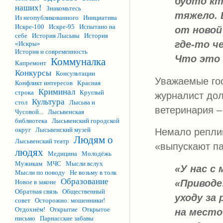
будто кт
наших!
Знакомьтесь
тяжело. 
Из неопубликованного
Инициатива
Искре-100
Искре-95
Испытано на
от новой
себе
История Лысьвы
История
где-то ч
«Искры»
История и современность
Что это 
Коммуналка
Капремонт
Конкурсы
Консультации
Уважаемые гос
Конфликт интересов
Красная
Криминал
строка
Круглый
журналист дол
Культура
стол
Лысьва и
ветеринария –
Чусовой...
Лысьвенская
библиотека
Лысьвенский городской
округ
Лысьвенский музей
Немало реплик
Людям о
Лысьвенский театр
«выпускают па
людях
Медицина
Молодёжь
Мужикам
МЧС
Мысли вслух
«У нас с
Мысли по поводу
Не возьму в толк
Образование
«Приводе
Новое в законе
Обратная связь
Общественный
уходу за 
совет
Осторожно: мошенники!
Отдохнём!
Открытие
Открытое
на место
письмо
Парнасские забавы