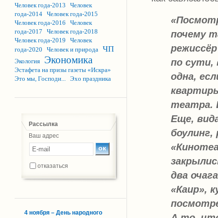
Человек года-2013
Человек
года-2014
Человек года-2015
«Посмотр
Человек года-2016
Человек
года-2017
Человек года-2018
почему т
Человек года-2019
Человек
режиссёр
ЧП
года-2020
Человек и природа
Экономика
по сути, 
Экология
Эстафета на призы газеты «Искра»
одна, ес
Это мы, Господи...
Эхо праздника
квартиры
театра. 
Еще, вид
Рассылка
боулинг, 
Ваш адрес
«Кинотеа
закрылис
отказаться
два очаг
«Каир», 
посмотре
4 ноября – День народного
А то, чт