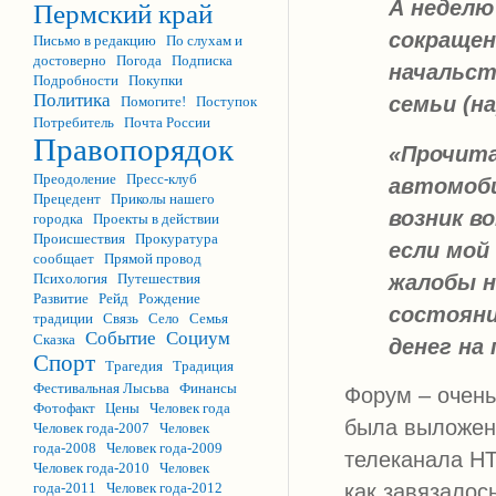
А неделю
Пермский край
сокращен
Письмо в редакцию
По слухам и
достоверно
Погода
Подписка
начальст
Подробности
Покупки
Политика
семьи (на
Помогите!
Поступок
Потребитель
Почта России
Правопорядок
«Прочита
Преодоление
Пресс-клуб
автомоби
Прецедент
Приколы нашего
возник в
городка
Проекты в действии
Происшествия
Прокуратура
если мой
сообщает
Прямой провод
жалобы н
Психология
Путешествия
Развитие
Рейд
Рождение
состояни
традиции
Связь
Село
Семья
Событие
Социум
Сказка
денег на
Спорт
Трагедия
Традиция
Фестивальная Лысьва
Финансы
Форум – очень
Фотофакт
Цены
Человек года
была выложена
Человек года-2007
Человек
года-2008
Человек года-2009
телеканала Н
Человек года-2010
Человек
года-2011
Человек года-2012
как завязалос