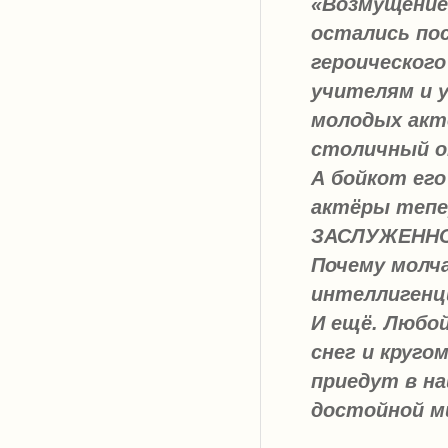
«Возмущение,
остались по
героическог
учителям и 
молодых акт
столичный о
А бойкот его
актёры тепе
ЗАСЛУЖЕННО 
Почему молч
интеллигенц
И ещё. Любой
снег и круго
приедут в на
достойной м