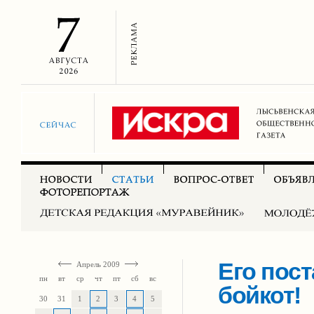
Его пос
Апрель 2009
пн
вт
ср
чт
пт
сб
вс
бойкот!
30
31
1
2
3
4
5