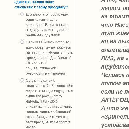
единства. Каково ваше
летом ло
отношение к этому празднику?
Для меня это просто ещё
на трамп
один красный день
что Наси
календаря. Возможность
отдохнуть, побыть дома с
тут живе
родными и друзьями
ни на выс
Нельзя забывать историю,
даже если нам не нравится
олимпийц
её наследие. Нужно вернуть
ЛМЗ, на «
празднование Дня Великой
Октябрьской
трудятся
социалистической
революции на 7 ноября
Человек 
Сегодня в связи с
потом ап
политической обстановкой в
если не 
мире как никогда ощущается
единство российского
АКТЁРОВ,
народа. Нам нужно
сплотиться против санкций,
А что ж
неправомерных обвинений
«Зритель
стран Запада и отмечать
этот праздник всем врагам
устраива
назло