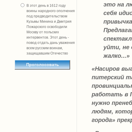
это на л
В этот день в 1612 году
воины народного ополчения
себя иди
под предводительством
привычка
Кузьмы Минина и Дмитрия
Пожарского освободили
Предлага
Москву от польских
спектакл
интервентов. Этот день -
повод отдать дань уважения
уйти, не
всем русским воинам,
защищавшим Отечество
жалко...»
«Насиров вы
питерский т
провинциальн
работать в 
нужно прене
людям, кото
города» прек