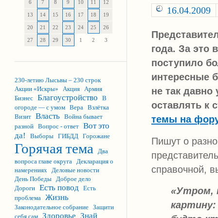
6
7
8
9
10
11
12
16.04.2009
13
14
15
16
17
18
19
20
21
22
23
24
25
26
Представител
27
28
29
30
1
2
3
года. За это 
поступило бо
интересные б
230-летию Лысьвы – 230 строк
Акции «Искры»
Акция
Армия
не так давно
Благоустройство
Бизнес
В
оставлять к 
огороде — с умом
Вера
Взлётка
Власть
Визит
Война бывает
темы на фор
Вот это
разной
Вопрос - ответ
да!
Выборы
ГИБДД
Горожане
Пишут о разно
Горячая тема
Два
представитель
вопроса главе округа
Декларация о
справочной, в
намерениях
Деловые новости
День Победы
Доброе дело
Есть повод
Дороги
Есть
«Утром, 
Жизнь
проблема
картину: 
Законодательное собрание
Защити
Здоровье
Знай
себя сам