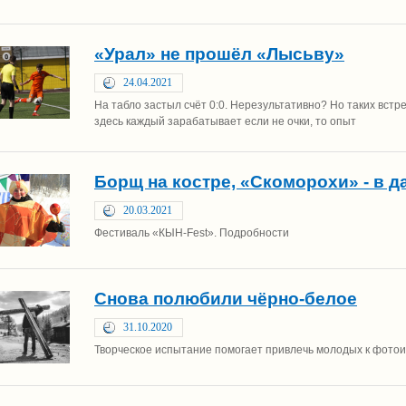
«Урал» не прошёл «Лысьву»
24.04.2021
На табло застыл счёт 0:0. Нерезультативно? Но таких встр
здесь каждый зарабатывает если не очки, то опыт
Борщ на костре, «Скоморохи» - в д
20.03.2021
Фестиваль «КЫН-Fest». Подробности
Снова полюбили чёрно-белое
31.10.2020
Творческое испытание помогает привлечь молодых к фотои