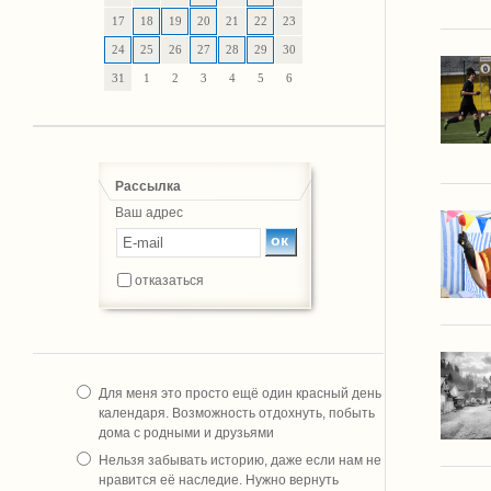
17
18
19
20
21
22
23
24
25
26
27
28
29
30
31
1
2
3
4
5
6
Рассылка
Ваш адрес
отказаться
Для меня это просто ещё один красный день
календаря. Возможность отдохнуть, побыть
дома с родными и друзьями
Нельзя забывать историю, даже если нам не
нравится её наследие. Нужно вернуть