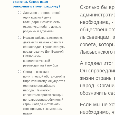
единства. Каково ваше
Сколько бы вр
отношение к этому празднику?
Для меня это просто ещё
администрати
один красный день
необходима, -
календаря. Возможность
отдохнуть, побыть дома с
общественного
родными и друзьями
лысьвенцам, а
Нельзя забывать историю,
даже если нам не нравится
совета, котор
её наследие. Нужно вернуть
Лысьвенского 
празднование Дня Великой
Октябрьской
социалистической
А подвел итог
революции на 7 ноября
Он справедлив
Сегодня в связи с
политической обстановкой в
жизни страны 
мире как никогда ощущается
народ. Орган
единство российского
народа. Нам нужно
обозначить св
сплотиться против санкций,
неправомерных обвинений
Если мы не хо
стран Запада и отмечать
этот праздник всем врагам
необходимо, ч
назло