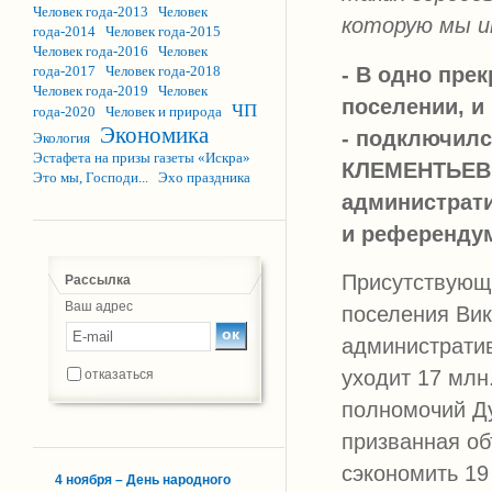
Человек года-2013
Человек
которую мы и
года-2014
Человек года-2015
Человек года-2016
Человек
- В одно пре
года-2017
Человек года-2018
Человек года-2019
Человек
поселении, и
ЧП
года-2020
Человек и природа
Экономика
- подключилс
Экология
Эстафета на призы газеты «Искра»
КЛЕМЕНТЬЕВ. 
Это мы, Господи...
Эхо праздника
администрати
и референдум
Присутствующи
Рассылка
Ваш адрес
поселения Ви
административ
уходит 17 млн
отказаться
полномочий Д
призванная об
сэкономить 19 
4 ноября – День народного