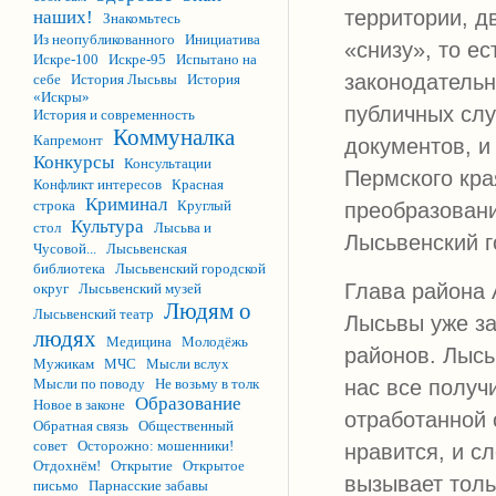
территории, д
наших!
Знакомьтесь
Из неопубликованного
Инициатива
«снизу», то е
Искре-100
Искре-95
Испытано на
законодательн
себе
История Лысьвы
История
«Искры»
публичных слу
История и современность
Коммуналка
Капремонт
документов, и
Конкурсы
Консультации
Пермского кра
Конфликт интересов
Красная
Криминал
строка
Круглый
преобразовани
Культура
стол
Лысьва и
Лысьвенский г
Чусовой...
Лысьвенская
библиотека
Лысьвенский городской
Глава района 
округ
Лысьвенский музей
Людям о
Лысьвенский театр
Лысьвы уже за
людях
Медицина
Молодёжь
районов. Лысь
Мужикам
МЧС
Мысли вслух
Мысли по поводу
Не возьму в толк
нас все получ
Образование
Новое в законе
отработанной 
Обратная связь
Общественный
совет
Осторожно: мошенники!
нравится, и с
Отдохнём!
Открытие
Открытое
вызывает толь
письмо
Парнасские забавы