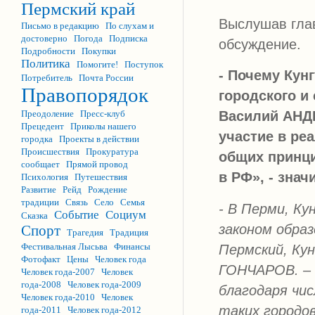
Пермский край
Выслушав глав
Письмо в редакцию
По слухам и
достоверно
Погода
Подписка
обсуждение.
Подробности
Покупки
Политика
Помогите!
Поступок
- Почему Кун
Потребитель
Почта России
Правопорядок
городского и
Преодоление
Пресс-клуб
Василий АНДР
Прецедент
Приколы нашего
участие в ре
городка
Проекты в действии
Происшествия
Прокуратура
общих принци
сообщает
Прямой провод
в РФ», - знач
Психология
Путешествия
Развитие
Рейд
Рождение
традиции
Связь
Село
Семья
- В Перми, Ку
Событие
Социум
Сказка
законом образ
Спорт
Трагедия
Традиция
Фестивальная Лысьва
Финансы
Пермский, Кун
Фотофакт
Цены
Человек года
ГОНЧАРОВ. – 
Человек года-2007
Человек
года-2008
Человек года-2009
благодаря чи
Человек года-2010
Человек
таких городов
года-2011
Человек года-2012