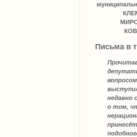
муниципально
КЛЕМ
МИРО
КОВ
Письма в 
Прочита
депутаты
вопросом
выступи
недавно 
о том, ч
нерацион
принесёт
подобног