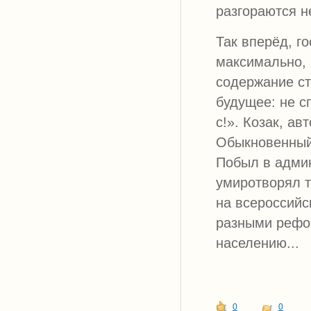
разгораются н
Так вперёд, г
максимально, 
содержание ст
будущее: не с
с!». Козак, ав
Обыкновенный 
Побыл в админ
умиротворял т
на всероссийс
разными рефор
населению...
0
0