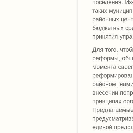
поселения. Из
таких муницип
районных цент
бюджетных сре
принятия упра
Для того, что
реформы, обще
момента своег
реформирован
районом, нам
внесении поп
принципах орг
Предлагаемые
предусматрива
единой предст