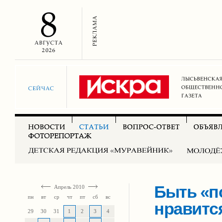
Быть «п
Апрель 2010
пн
вт
ср
чт
пт
сб
вс
нравитс
29
30
31
1
2
3
4