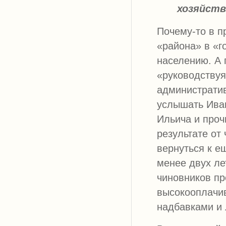
хозяйст
Почему-то в п
«района» в «
населению. А
«руководству
административ
услышать Ива
Ильича и проч
результате от 
вернуться к е
менее двух ле
чиновников пр
высокооплачи
надбавками и 