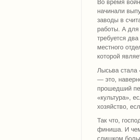
Во время войн
начинали выпу
заводы в счит
работы. А для
требуется два
местного отде
которой являе
Лысьва стала 
— это, наверн
прошедший пер
«культура», е
хозяйство, ес
Так что, госпо
финиша. И чем
слишком боль