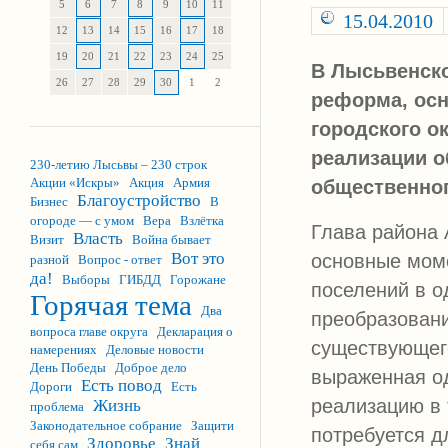
5
6
7
8
9
10
11
15.04.2010
12
13
14
15
16
17
18
19
20
21
22
23
24
25
В Лысьвенско
26
27
28
29
30
1
2
реформа, осн
городского о
реализации о
230-летию Лысьвы – 230 строк
Акции «Искры»
Акция
Армия
общественног
Благоустройство
Бизнес
В
огороде — с умом
Вера
Взлётка
Глава района
Власть
Визит
Война бывает
Вот это
основные моме
разной
Вопрос - ответ
да!
Выборы
ГИБДД
Горожане
поселений в о
Горячая тема
Два
преобразовани
вопроса главе округа
Декларация о
существующего
намерениях
Деловые новости
День Победы
Доброе дело
выраженная од
Есть повод
Дороги
Есть
реализацию в 
Жизнь
проблема
Законодательное собрание
Защити
потребуется д
Здоровье
Знай
себя сам