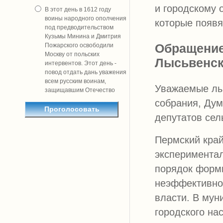
и городскому 
В этот день в 1612 году
воины народного ополчения
которые появя
под предводительством
Кузьмы Минина и Дмитрия
Обращение
Пожарского освободили
Москву от польских
Лысьвенск
интервентов. Этот день -
повод отдать дань уважения
всем русским воинам,
Уважаемые лы
защищавшим Отечество
собрания, Дум
депутатов сел
Пермский край
экспериментал
порядок форм
неэффективно
власти. В мун
городского на