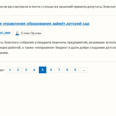
осов рассмотрели и почти столько же решений приняли депутаты Земског
е управления образования займёт детский сад
.05.2009
Елена Орлова
ты Земского собрания утвердили перечень предприятий, решивших испол
цев работой, а также «поправили» бюджет и дали добро созданию детског
вания.
цы:
1
2
3
4
5
6
7
8
9
…