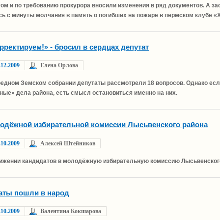
ом и по требованию прокурора вносили изменения в ряд документов. А 
сь с минуты молчания в память о погибших на пожаре в пермском клубе 
рректируем!» - бросил в сердцах депутат
.12.2009
Елена Орлова
редном Земском собрании депутаты рассмотрели 18 вопросов. Однако есл
ые» дела района, есть смысл остановиться именно на них.
одёжной избирательной комиссии Лысьвенского района
.10.2009
Алексей Штейников
ижении кандидатов в молодёжную избирательную комиссию Лысьвенског
аты пошли в народ
.10.2009
Валентина Кокшарова