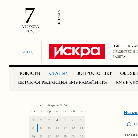
Апрель 2024
пн
вт
ср
чт
пт
сб
вс
Истор
1
2
3
4
5
6
7
19
8
9
10
11
12
13
14
Заседа
15
16
17
18
19
20
21