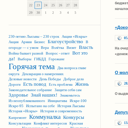
бюджет
22
23
24
25
26
27
28
начало
29
30
1
2
3
4
5
«Доко
230-летию Лысьвы – 230 строк
Акции «Искры»
05
Благоустройство
Акция
Армия
Бизнес
В
Власть
огороде — с умом
Вера
Взлётка
Визит
На оче
Вот это
Война бывает разной
Вопрос - ответ
«денежн
да!
Выборы
ГИБДД
Горожане
Горячая тема
Два вопроса главе
О мол
округа
Декларация о намерениях
Деловые новости
День Победы
Доброе дело
28
Есть повод
Жизнь
Дороги
Есть проблема
Законодательное собрание
Защити себя сам
О выдв
Здоровье
Знай наших!
Знакомьтесь
Из неопубликованного
Инициатива
Искре-100
Искре-95
Испытано на себе
История Лысьвы
История «Искры»
История и современность
Депут
Коммуналка
Конкурсы
Капремонт
13
Консультации
Конфликт интересов
Красная