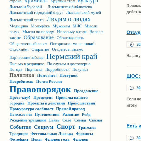
Криминал
Культура
строка
Круглый стол
Приемы
Лысьва и Чусовой...
Лысьвенская библиотека
действ
Лысьвенский городской округ
Лысьвенский музей
Людям о людях
Лысьвенский театр
Медицина
Молодёжь
Мужикам
МЧС
Мысли
вслух
Мысли по поводу
Не возьму в толк
Новое в
Отсуд
Образование
законе
Обратная связь
Общественный совет
Осторожно: мошенники!
20
Отдохнём!
Открытие
Открытое письмо
Пермский край
На авг
Парнасские забавы
Письмо в редакцию
По слухам и достоверно
Погода
Подписка
Подробности
Покупки
Политика
Помогите!
Поступок
ШОС: 
Потребитель
Почта России
Правопорядок
30
Преодоление
Пресс-клуб
Прецедент
Приколы нашего
Если че
городка
Проекты в действии
Происшествия
итоги
Прокуратура сообщает
Прямой провод
Психология
Путешествия
Развитие
Рейд
Рождение традиции
Связь
Село
Семья
Сказка
Спорт
Есть 
Событие
Социум
Трагедия
Традиция
Фестивальная Лысьва
Финансы
30
Фотофакт
Цены
Человек года
Человек