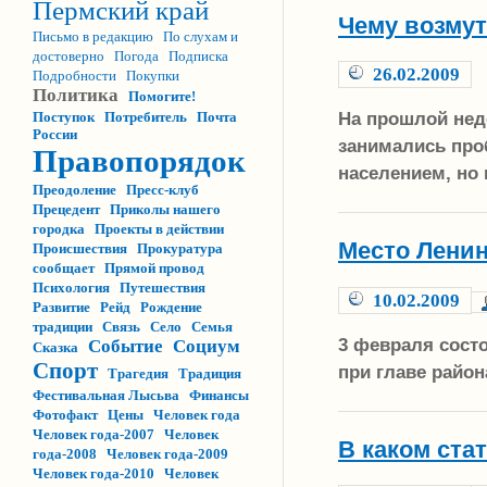
Пермский край
Чему возму
Письмо в редакцию
По слухам и
достоверно
Погода
Подписка
26.02.2009
Подробности
Покупки
Политика
Помогите!
На прошлой нед
Поступок
Потребитель
Почта
России
занимались про
Правопорядок
населением, но
Преодоление
Пресс-клуб
Прецедент
Приколы нашего
городка
Проекты в действии
Место Лени
Происшествия
Прокуратура
сообщает
Прямой провод
Психология
Путешествия
10.02.2009
Развитие
Рейд
Рождение
традиции
Связь
Село
Семья
3 февраля сост
Событие
Социум
Сказка
Спорт
при главе район
Трагедия
Традиция
Фестивальная Лысьва
Финансы
Фотофакт
Цены
Человек года
Человек года-2007
Человек
В каком ста
года-2008
Человек года-2009
Человек года-2010
Человек