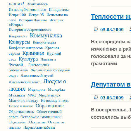
наших!
Знакомьтесь
Из неопубликованного
Инициатива
Искре-100
Искре-95
Испытано на
Теплосети ж
себе
История Лысьвы
История
«Искры»
05.03.2009
История и современность
Коммуналка
Капремонт
На очередном з
Конкурсы
Консультации
Конфликт интересов
Красная
изменения в ра
Криминал
строка
Круглый
голосовали за 
Культура
стол
Лысьва и
грамотами.
Чусовой...
Лысьвенская
библиотека
Лысьвенский городской
округ
Лысьвенский музей
Людям о
Лысьвенский театр
Депутатом 
людях
Медицина
Молодёжь
Мужикам
МЧС
Мысли вслух
03.03.2009
Мысли по поводу
Не возьму в толк
Образование
Новое в законе
В воскресенье, 
Обратная связь
Общественный
состоялись выб
совет
Осторожно: мошенники!
Отдохнём!
Открытие
Открытое
письмо
Парнасские забавы