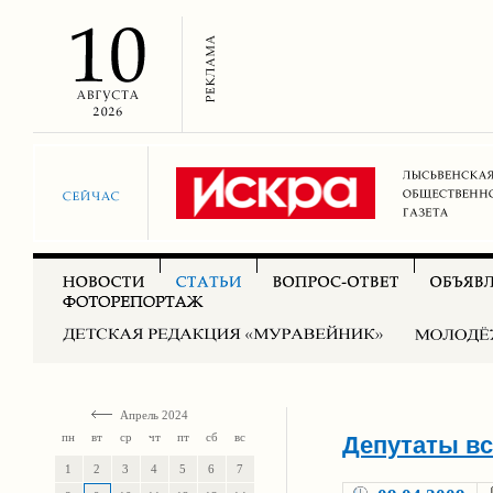
Апрель 2024
пн
вт
ср
чт
пт
сб
вс
Депутаты вс
1
2
3
4
5
6
7