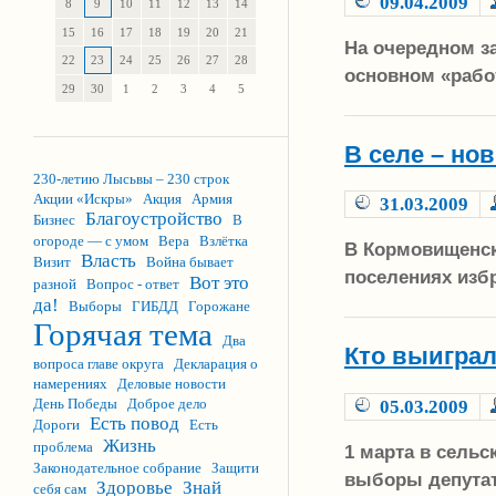
09.04.2009
8
9
10
11
12
13
14
15
16
17
18
19
20
21
На очередном з
22
23
24
25
26
27
28
основном «рабо
29
30
1
2
3
4
5
В селе – но
230-летию Лысьвы – 230 строк
Акции «Искры»
Акция
Армия
31.03.2009
Благоустройство
Бизнес
В
огороде — с умом
Вера
Взлётка
В Кормовищенск
Власть
Визит
Война бывает
поселениях изб
Вот это
разной
Вопрос - ответ
да!
Выборы
ГИБДД
Горожане
Горячая тема
Два
Кто выиграл
вопроса главе округа
Декларация о
намерениях
Деловые новости
День Победы
Доброе дело
05.03.2009
Есть повод
Дороги
Есть
Жизнь
проблема
1 марта в сель
Законодательное собрание
Защити
выборы депутат
Здоровье
Знай
себя сам