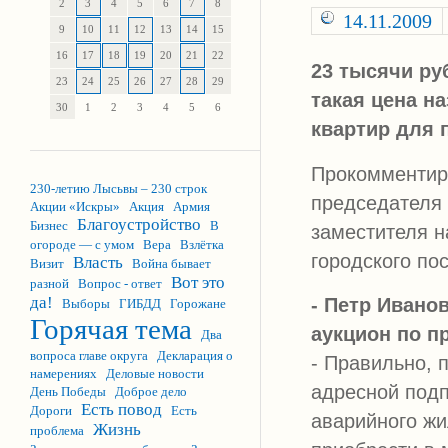
2
3
4
5
6
7
8
14.11.2009
9
10
11
12
13
14
15
16
17
18
19
20
21
22
23 тысячи ру
23
24
25
26
27
28
29
такая цена н
30
1
2
3
4
5
6
квартир для 
Прокомментиро
230-летию Лысьвы – 230 строк
председателя 
Акции «Искры»
Акция
Армия
Благоустройство
Бизнес
В
заместителя н
огороде — с умом
Вера
Взлётка
городского п
Власть
Визит
Война бывает
Вот это
разной
Вопрос - ответ
да!
- Петр Ивано
Выборы
ГИБДД
Горожане
Горячая тема
аукцион по п
Два
вопроса главе округа
Декларация о
- Правильно, 
намерениях
Деловые новости
адресной подп
День Победы
Доброе дело
Есть повод
Дороги
Есть
аварийного ж
Жизнь
проблема