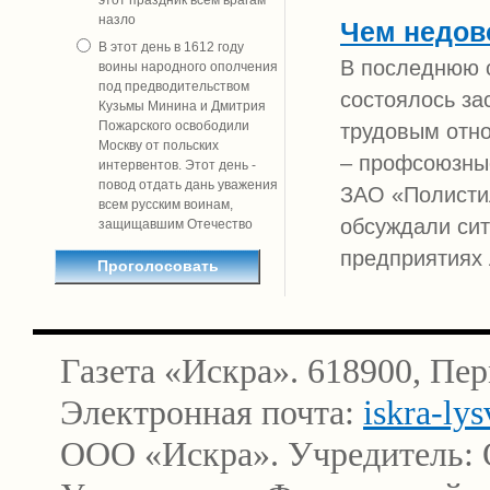
этот праздник всем врагам
назло
Чем недов
В этот день в 1612 году
В последнюю с
воины народного ополчения
под предводительством
состоялось за
Кузьмы Минина и Дмитрия
Пожарского освободили
трудовым отно
Москву от польских
– профсоюзны
интервентов. Этот день -
повод отдать дань уважения
ЗАО «Полистил
всем русским воинам,
обсуждали си
защищавшим Отечество
предприятиях
Газета «Искра». 618900, Пер
Электронная почта:
iskra-ly
ООО «Искра». Учредитель: 