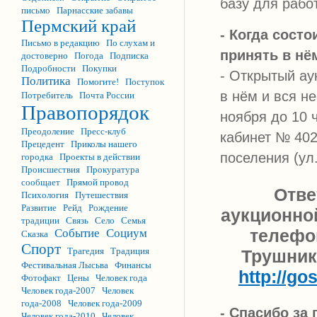
базу для рабо
письмо
Парнасские забавы
Пермский край
- Когда состо
Письмо в редакцию
По слухам и
принять в нё
достоверно
Погода
Подписка
Подробности
Покупки
- Открытый ау
Политика
Помогите!
Поступок
в нём и вся н
Потребитель
Почта России
Правопорядок
ноября до 10 
Преодоление
Пресс-клуб
кабинет № 402
Прецедент
Приколы нашего
поселения (ул.
городка
Проекты в действии
Происшествия
Прокуратура
сообщает
Прямой провод
Отве
Психология
Путешествия
Развитие
Рейд
Рождение
аукционно
традиции
Связь
Село
Семья
телефо
Событие
Социум
Сказка
Спорт
Трагедия
Традиция
Трушнико
Фестивальная Лысьва
Финансы
http://go
Фотофакт
Цены
Человек года
Человек года-2007
Человек
года-2008
Человек года-2009
- Спасибо за
Человек года-2010
Человек