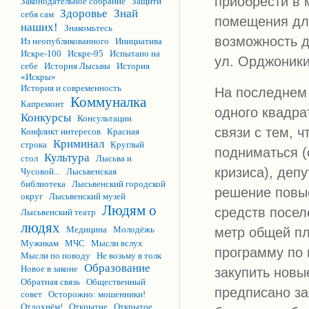
приобрести в
Законодательное собрание
Защити
Здоровье
Знай
себя сам
помещения для
наших!
Знакомьтесь
возможность д
Из неопубликованного
Инициатива
Искре-100
Искре-95
Испытано на
ул. Орджоники
себе
История Лысьвы
История
«Искры»
История и современность
На последнем 
Коммуналка
Капремонт
одного квадра
Конкурсы
Консультации
связи с тем, 
Конфликт интересов
Красная
Криминал
строка
Круглый
подниматься (
Культура
стол
Лысьва и
кризиса), деп
Чусовой...
Лысьвенская
библиотека
Лысьвенский городской
решение повыс
округ
Лысьвенский музей
Людям о
средств посел
Лысьвенский театр
людях
Медицина
Молодёжь
метр общей пл
Мужикам
МЧС
Мысли вслух
программу по 
Мысли по поводу
Не возьму в толк
Образование
Новое в законе
закупить новые
Обратная связь
Общественный
предписано за
совет
Осторожно: мошенники!
Отдохнём!
Открытие
Открытое