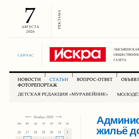
Админис
Ноябрь 2009
пн
вт
ср
чт
пт
сб
вс
жильё д
26
27
28
29
30
31
1