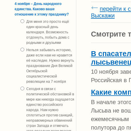
4 ноября – День народного
перейти к 
единства. Каково ваше
Выскажи
отношение к этому празднику?
Для меня это просто ещё
один красный день
Смотрите т
календаря. Возможность
отдохнуть, побыть дома с
родными и друзьями
Нельзя забывать историю,
В спасате
даже если нам не нравится
лысьвене
её наследие. Нужно вернуть
празднование Дня Великой
10 ноября зав
Октябрьской
социалистической
Российская в 
революции на 7 ноября
Сегодня в связи с
Какие ком
политической обстановкой в
мире как никогда ощущается
В начале этог
единство российского
Лысьва не вош
народа. Нам нужно
сплотиться против санкций,
ежемесячным в
неправомерных обвинений
стран Запада и отмечать
полутора до п