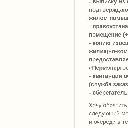
- выписку из
подтверждаю
жилом помещ
- правоустан
помещение (+
- копию изве
жилищно-ком
предоставляе
«Пермэнергос
- квитанции 
(служба заказ
- сберегатель
Хочу обратить
следующий мом
и очереди в т