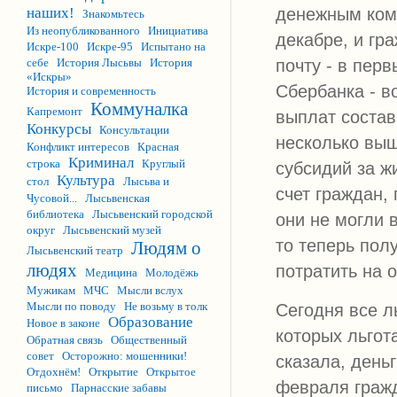
денежным ком
наших!
Знакомьтесь
Из неопубликованного
Инициатива
декабре, и гр
Искре-100
Искре-95
Испытано на
почту - в пер
себе
История Лысьвы
История
«Искры»
Сбербанка - в
История и современность
Коммуналка
Капремонт
выплат состав
Конкурсы
Консультации
несколько выш
Конфликт интересов
Красная
Криминал
строка
Круглый
субсидий за ж
Культура
стол
Лысьва и
счет граждан,
Чусовой...
Лысьвенская
библиотека
Лысьвенский городской
они не могли 
округ
Лысьвенский музей
то теперь пол
Людям о
Лысьвенский театр
людях
потратить на 
Медицина
Молодёжь
Мужикам
МЧС
Мысли вслух
Мысли по поводу
Не возьму в толк
Сегодня все л
Образование
Новое в законе
которых льгот
Обратная связь
Общественный
совет
Осторожно: мошенники!
сказала, день
Отдохнём!
Открытие
Открытое
февраля гражд
письмо
Парнасские забавы