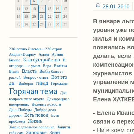
4
5
6
7
8
9
10
28.01.2010
11
12
13
14
15
16
17
18
19
20
21
22
23
24
В январе льг
25
26
27
28
29
30
31
уровня уже п
жилья и комм
появились во
230-летию Лысьвы – 230 строк
Акции «Искры»
Акция
Армия
делать, есл
Благоустройство
Бизнес
В
компенсацион
огороде — с умом
Вера
Взлётка
Власть
Визит
Война бывает
журналистов 
Вот это
разной
Вопрос - ответ
управлении 
да!
Выборы
ГИБДД
Горожане
Горячая тема
муниципально
Два
Елена ХАТКЕ
вопроса главе округа
Декларация о
намерениях
Деловые новости
День Победы
Доброе дело
- Елена Иван
Есть повод
Дороги
Есть
связи с пер
Жизнь
проблема
Законодательное собрание
Защити
- Ни в коем с
Здоровье
Знай
себя сам