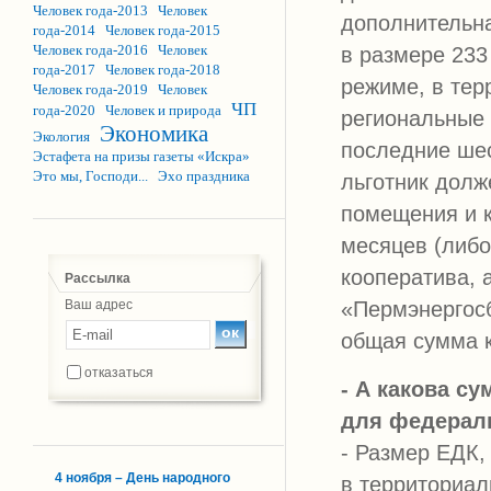
Человек года-2013
Человек
дополнительн
года-2014
Человек года-2015
Человек года-2016
Человек
в размере 233
года-2017
Человек года-2018
режиме, в тер
Человек года-2019
Человек
ЧП
года-2020
Человек и природа
региональные 
Экономика
Экология
последние шес
Эстафета на призы газеты «Искра»
Это мы, Господи...
Эхо праздника
льготник долж
помещения и 
месяцев (либо
кооператива,
Рассылка
«Пермэнергосб
Ваш адрес
общая сумма к
отказаться
- А какова с
для федерал
- Размер ЕДК,
4 ноября – День народного
в территориал