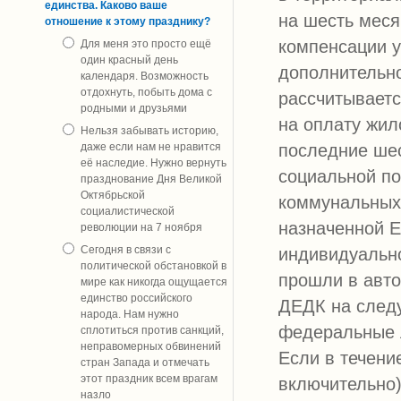
единства. Каково ваше
на шесть мес
отношение к этому празднику?
компенсации у
Для меня это просто ещё
один красный день
дополнительн
календаря. Возможность
отдохнуть, побыть дома с
рассчитываетс
родными и друзьями
на оплату жил
Нельзя забывать историю,
даже если нам не нравится
последние шес
её наследие. Нужно вернуть
социальной по
празднование Дня Великой
Октябрьской
коммунальных 
социалистической
назначенной Е
революции на 7 ноября
Сегодня в связи с
индивидуально
политической обстановкой в
прошли в авто
мире как никогда ощущается
единство российского
ДЕДК на следу
народа. Нам нужно
федеральные 
сплотиться против санкций,
неправомерных обвинений
Если в течени
стран Запада и отмечать
этот праздник всем врагам
включительно)
назло