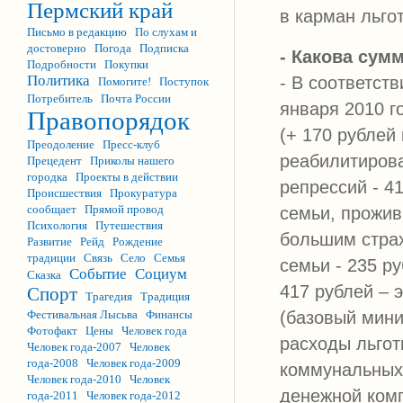
Пермский край
в карман льгот
Письмо в редакцию
По слухам и
достоверно
Погода
Подписка
- Какова сум
Подробности
Покупки
Политика
- В соответст
Помогите!
Поступок
Потребитель
Почта России
января 2010 г
Правопорядок
(+ 170 рублей
Преодоление
Пресс-клуб
реабилитирова
Прецедент
Приколы нашего
городка
Проекты в действии
репрессий - 4
Происшествия
Прокуратура
сообщает
Прямой провод
семьи, прожив
Психология
Путешествия
большим страх
Развитие
Рейд
Рождение
традиции
Связь
Село
Семья
семьи - 235 р
Событие
Социум
Сказка
417 рублей – 
Спорт
Трагедия
Традиция
(базовый мини
Фестивальная Лысьва
Финансы
Фотофакт
Цены
Человек года
расходы льгот
Человек года-2007
Человек
года-2008
Человек года-2009
коммунальных
Человек года-2010
Человек
денежной комп
года-2011
Человек года-2012