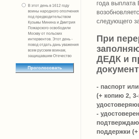
года выплата 
В этот день в 1612 году
возобновляетс
воины народного ополчения
под предводительством
следующего з
Кузьмы Минина и Дмитрия
Пожарского освободили
Москву от польских
При пере
интервентов. Этот день -
повод отдать дань уважения
заполняю
всем русским воинам,
защищавшим Отечество
ДЕДК и п
документ
- паспорт ил
(+ копию 2, 3
удостоверяющ
- удостовере
подтверждаю
поддержки (+