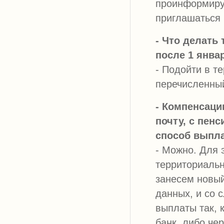
проинформируе
приглашаться 
- Что делать
после 1 янва
- Подойти в т
перечисленны
- Компенсаци
почту, с пен
способ выпл
- Можно. Для 
территориальн
занесем новый
данных, и со 
выплаты так, 
банк, либо че