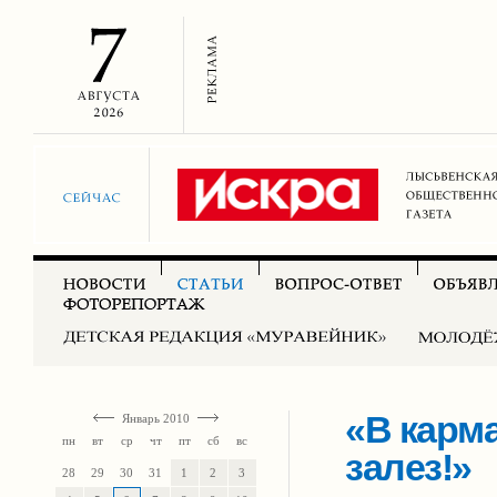
«В карма
Январь 2010
пн
вт
ср
чт
пт
сб
вс
залез!»
28
29
30
31
1
2
3