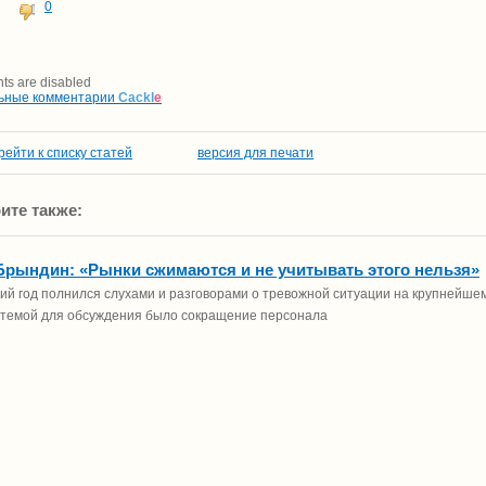
0
s are disabled
ьные комментарии
Cackl
e
рейти к списку статей
версия для печати
ите также:
Брындин: «Рынки сжимаются и не учитывать этого нельзя»
й год полнился слухами и разговорами о тревожной ситуации на крупнейш
темой для обсуждения было сокращение персонала