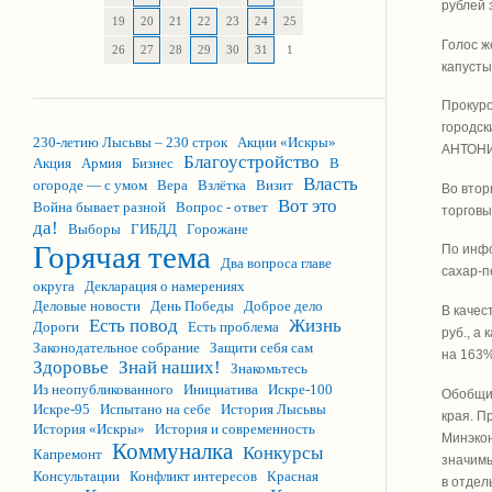
рублей 
19
20
21
22
23
24
25
Голос ж
26
27
28
29
30
31
1
капусты
Прокуро
городск
230-летию Лысьвы – 230 строк
Акции «Искры»
АНТОНИ
Благоустройство
Акция
Армия
Бизнес
В
Власть
огороде — с умом
Вера
Взлётка
Визит
Во втор
Вот это
Война бывает разной
Вопрос - ответ
торговы
да!
Выборы
ГИБДД
Горожане
Горячая тема
По инфо
Два вопроса главе
сахар-п
округа
Декларация о намерениях
Деловые новости
День Победы
Доброе дело
В качес
Есть повод
Жизнь
Дороги
Есть проблема
руб., а
Законодательное собрание
Защити себя сам
на 163%
Здоровье
Знай наших!
Знакомьтесь
Из неопубликованного
Инициатива
Искре-100
Обобщив
Искре-95
Испытано на себе
История Лысьвы
края. П
История «Искры»
История и современность
Минэкон
Коммуналка
Конкурсы
Капремонт
значимы
Консультации
Конфликт интересов
Красная
в отдел