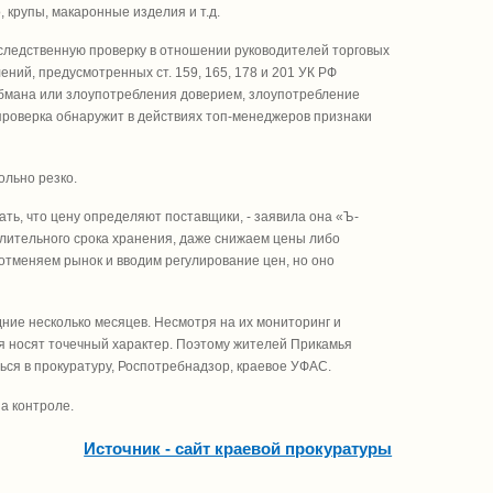
, крупы, макаронные изделия и т.д.
следственную проверку в отношении руководителей торговых
ний, предусмотренных ст. 159, 165, 178 и 201 УК РФ
бмана или злоупотребления доверием, злоупотребление
 проверка обнаружит в действиях топ-менеджеров признаки
ольно резко.
ать, что цену определяют поставщики, - заявила она «Ъ-
 длительного срока хранения, даже снижаем цены либо
отменяем рынок и вводим регулирование цен, но оно
ние несколько месяцев. Несмотря на их мониторинг и
ия носят точечный характер. Поэтому жителей Прикамья
ся в прокуратуру, Роспотребнадзор, краевое УФАС.
а контроле.
Источник - сайт краевой прокуратуры