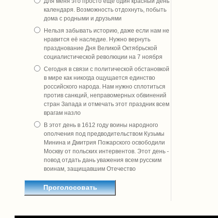
Для меня это просто ещё один красный день
календаря. Возможность отдохнуть, побыть
дома с родными и друзьями
Нельзя забывать историю, даже если нам не
нравится её наследие. Нужно вернуть
празднование Дня Великой Октябрьской
социалистической революции на 7 ноября
Сегодня в связи с политической обстановкой
в мире как никогда ощущается единство
российского народа. Нам нужно сплотиться
против санкций, неправомерных обвинений
стран Запада и отмечать этот праздник всем
врагам назло
В этот день в 1612 году воины народного
ополчения под предводительством Кузьмы
Минина и Дмитрия Пожарского освободили
Москву от польских интервентов. Этот день -
повод отдать дань уважения всем русским
воинам, защищавшим Отечество