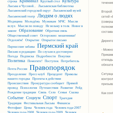
Криминал
Культура
строка
Круглый стол
течение
Лысьва и Чусовой...
Лысьвенская библиотека
Лысьвенский городской округ
Лысьвенский музей
Второй 
Людям о людях
Лысьвенский театр
сетей «
Медицина
Молодёжь
Мужикам
МЧС
Мысли
(соверш
вслух
Мысли по поводу
Не возьму в толк
Новое в
полномо
Образование
законе
Обратная связь
состава
Общественный совет
Осторожно: мошенники!
Отдохнём!
Открытие
Открытое письмо
Директо
Пермский край
Парнасские забавы
- Можно
Письмо в редакцию
По слухам и достоверно
Прикамь
Погода
Подписка
Подробности
Покупки
отклады
Политика
Помогите!
Поступок
Потребитель
обязате
Правопорядок
Почта России
Ситуаци
Преодоление
Пресс-клуб
Прецедент
Приколы
нашего городка
Проекты в действии
контрол
Происшествия
Прокуратура сообщает
Прямой
призыва
провод
Психология
Путешествия
Развитие
Рейд
Рождение традиции
Связь
Село
Семья
Сказка
Как соо
Спорт
Событие
Социум
Трагедия
Традиция
Фестивальная Лысьва
Финансы
Фотофакт
Цены
Человек года
Человек года-2007
Человек года-2008
Человек года-2009
Человек