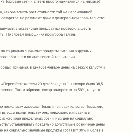
ях? Торговые сети и аптеки просто наживаются на кризисе!
, как объяснить рост стоимости той же белокочанной
а лекарства, не разумеют даже в федеральном правительстве.
е напугали. Лысьвенская прокуратура проверила шесть
аты. По словам помощника прокурора Галины
я на социально значимые продукты питания в крупных
ров работают и на лысьвенской территории.
родах Прикамья, в декабре-январе цены на свежую капусту и
«Перекрёсток»: если 20 декабря цена 1 кг сахара была 38,5
ветственно. Таким образом, сахар подорожал на 58%, капуста -
 нескольким адресам. Первый - в правительство Пермского
ои выводы правительству рекомендовано направить в
рмского края предельных розничных цен на социально
льству устанавливать предельно допустимые розничные цены
 цен на социально значимые продукты составит 30% и более в