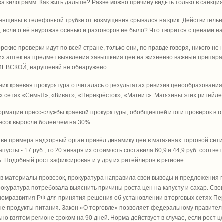
за килограмм. Как жить дальше? Разве можно причину видеть только в санкци
енщины в телефонной трубке от возмущения срывался на крик. Действительно
, если о её неурожае осенью и разговоров не было? Что творится с ценами н
рские проверки идут по всей стране, только они, по правде говоря, никого н
их аптек на предмет выявления завышения цен на жизненно важные препар
ЕВСКОЙ, нарушений не обнаружено.
ник краевая прокуратура отчиталась о результатах ревизии ценообразовани
х сетях «СемьЯ», «Виват», «Перекрёсток», «Магнит». Магазины этих ритейле
рмации пресс-службы краевой прокуратуры, обобщившей итоги проверок в го
есок выросли более чем на 30%.
тве примера надзорный орган привёл динамику цен в магазинах торговой сети 
 капусты - 17 руб., то 20 января их стоимость составила 60,9 и 44,9 руб. соот
. Подобный рост зафиксирован и у других ритейлеров в регионе.
 материалы проверок, прокуратура направила свои выводы и предложения по
рокуратура потребовала выяснить причины роста цен на капусту и сахар. Св
омразвития РФ для принятия решения об установлении в торговых сетях Пе
е продукты питания. Закон «О торговле» позволяет федеральному правите
ьно взятом регионе сроком на 90 дней. Норма действует в случае, если рост