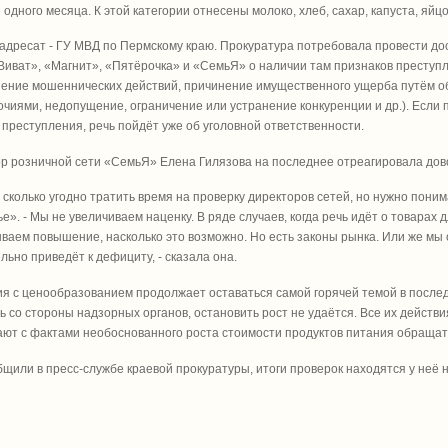
 одного месяца. К этой категории отнесены молоко, хлеб, сахар, капуста, яйцо
адресат - ГУ МВД по Пермскому краю. Прокуратура потребовала провести до
Виват», «Магнит», «Пятёрочка» и «СемьЯ» о наличии там признаков преступле
ение мошеннических действий, причинение имущественного ущерба путём о
чиями, недопущение, ограничение или устранение конкуренции и др.). Если
 преступления, речь пойдёт уже об уголовной ответственности.
р розничной сети «СемьЯ» Елена Гилязова на последнее отреагировала дов
 сколько угодно тратить время на проверку директоров сетей, но нужно поним
е». - Мы не увеличиваем наценку. В ряде случаев, когда речь идёт о товарах
ваем повышение, насколько это возможно. Но есть законы рынка. Или же мы 
льно приведёт к дефициту, - сказала она.
я с ценообразованием продолжает оставаться самой горячей темой в послед
ь со стороны надзорных органов, остановить рост не удаётся. Все их действ
ют с фактами необоснованного роста стоимости продуктов питания обращать
бщили в пресс-службе краевой прокуратуры, итоги проверок находятся у неё н