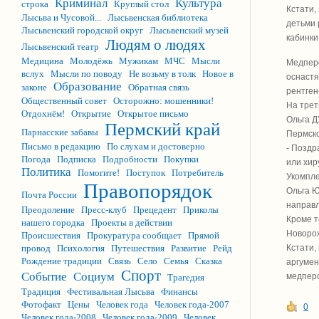
Криминал
Культура
строка
Круглый стол
Кстати,
Лысьва и Чусовой...
Лысьвенская библиотека
детьми 
Лысьвенский городской округ
Лысьвенский музей
кабинки
Людям о людях
Лысьвенский театр
Медицина
Молодёжь
Мужикам
МЧС
Мысли
Медперс
вслух
Мысли по поводу
Не возьму в толк
Новое в
оснастя
Образование
законе
Обратная связь
рентген
Общественный совет
Осторожно: мошенники!
На трет
Отдохнём!
Открытие
Открытое письмо
Ольга Д
Пермский край
Парнасские забавы
Пермско
Письмо в редакцию
По слухам и достоверно
- Поздр
Погода
Подписка
Подробности
Покупки
или хир
Политика
Помогите!
Поступок
Потребитель
Укомпле
Правопорядок
Ольга 
Почта России
направл
Преодоление
Пресс-клуб
Прецедент
Приколы
Кроме т
нашего городка
Проекты в действии
Новорож
Происшествия
Прокуратура сообщает
Прямой
провод
Психология
Путешествия
Развитие
Рейд
Кстати,
Рождение традиции
Связь
Село
Семья
Сказка
аргумен
Спорт
Событие
Социум
медперс
Трагедия
Традиция
Фестивальная Лысьва
Финансы
Фотофакт
Цены
Человек года
Человек года-2007
0
Человек года-2008
Человек года-2009
Человек