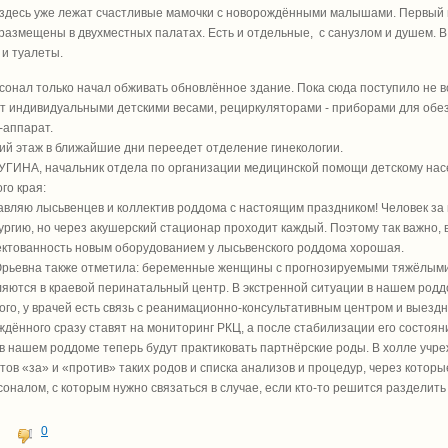
 здесь уже лежат счастливые мамочки с новорождёнными малышами. Первый м
размещены в двухместных палатах. Есть и отдельные, с санузлом и душем. 
 и туалеты.
онал только начал обживать обновлённое здание. Пока сюда поступило не в
т индивидуальными детскими весами, рециркуляторами - приборами для обе
-аппарат.
ий этаж в ближайшие дни переедет отделение гинекологии.
УГИНА, начальник отдела по организации медицинской помощи детскому на
го края:
авляю лысьвенцев и коллектив роддома с настоящим праздником! Человек за 
ургию, но через акушерский стационар проходит каждый. Поэтому так важно, 
ктованность новым оборудованием у лысьвенского роддома хорошая.
Юрьевна также отметила: беременные женщины с прогнозируемыми тяжёлым
яются в краевой перинатальный центр. В экстренной ситуации в нашем род
ого, у врачей есть связь с реанимационно-консультативным центром и выезд
дённого сразу ставят на мониторинг РКЦ, а после стабилизации его состоян
 в нашем роддоме теперь будут практиковать партнёрские роды. В холле учр
тов «за» и «против» таких родов и списка анализов и процедур, через которы
оналом, с которым нужно связаться в случае, если кто-то решится разделить 
0