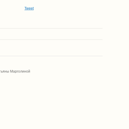
Tweet
атьяны Марголиной