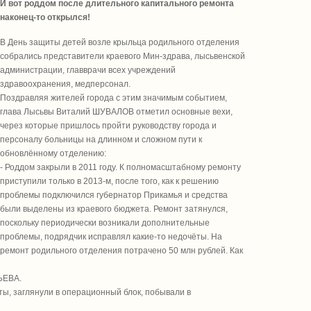
И вот роддом после длительного капитального ремонта
наконец-то открылся!
В День защиты детей возле крыльца родильного отделения
собрались представители краевого Мин-здрава, лысьвенской
администрации, главврачи всех учреждений
здравоохранения, медперсонал.
Поздравляя жителей города с этим значимым событием,
глава Лысьвы Виталий ШУВАЛОВ отметил основные вехи,
через которые пришлось пройти руководству города и
персоналу больницы на длинном и сложном пути к
обновлённому отделению:
- Роддом закрыли в 2011 году. К полномасштабному ремонту
приступили только в 2013-м, после того, как к решению
проблемы подключился губернатор Прикамья и средства
были выделены из краевого бюджета. Ремонт затянулся,
поскольку периодически возникали дополнительные
проблемы, подрядчик исправлял какие-то недочёты. На
ремонт родильного отделения потрачено 50 млн рублей. Как
ЬЕВА.
ы, заглянули в операционный блок, побывали в