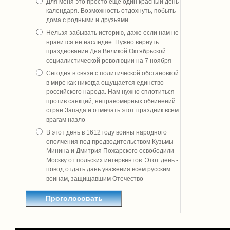
Для меня это просто ещё один красный день
календаря. Возможность отдохнуть, побыть
дома с родными и друзьями
Нельзя забывать историю, даже если нам не
нравится её наследие. Нужно вернуть
празднование Дня Великой Октябрьской
социалистической революции на 7 ноября
Сегодня в связи с политической обстановкой
в мире как никогда ощущается единство
российского народа. Нам нужно сплотиться
против санкций, неправомерных обвинений
стран Запада и отмечать этот праздник всем
врагам назло
В этот день в 1612 году воины народного
ополчения под предводительством Кузьмы
Минина и Дмитрия Пожарского освободили
Москву от польских интервентов. Этот день -
повод отдать дань уважения всем русским
воинам, защищавшим Отечество