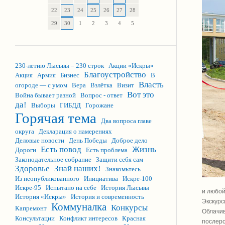
22
23
24
25
26
27
28
29
30
1
2
3
4
5
230-летию Лысьвы – 230 строк
Акции «Искры»
Благоустройство
Акция
Армия
Бизнес
В
Власть
огороде — с умом
Вера
Взлётка
Визит
Вот это
Война бывает разной
Вопрос - ответ
да!
Выборы
ГИБДД
Горожане
Горячая тема
Два вопроса главе
округа
Декларация о намерениях
Деловые новости
День Победы
Доброе дело
Есть повод
Жизнь
Дороги
Есть проблема
Законодательное собрание
Защити себя сам
Здоровье
Знай наших!
Знакомьтесь
Из неопубликованного
Инициатива
Искре-100
Искре-95
Испытано на себе
История Лысьвы
и любой
История «Искры»
История и современность
Экскурс
Коммуналка
Конкурсы
Капремонт
Облачив
Консультации
Конфликт интересов
Красная
послеро