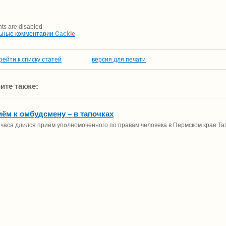
s are disabled
ьные комментарии
Cackl
e
рейти к списку статей
версия для печати
ите также:
иём к омбудсмену – в тапочках
часа длился приём уполномоченного по правам человека в Пермском крае Т