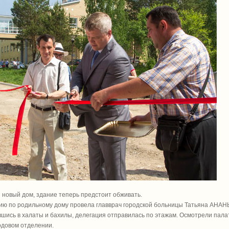
 новый дом, здание теперь предстоит обживать.
ию по родильному дому провела главврач городской больницы Татьяна АНАН
шись в халаты и бахилы, делегация отправилась по этажам. Осмотрели палат
довом отделении.