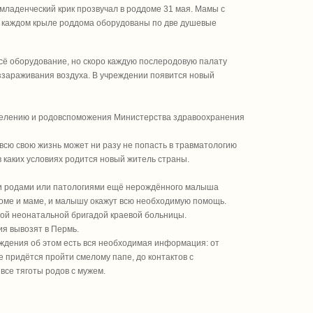
ладенческий крик прозвучал в роддоме 31 мая. Мамы с
В каждом крыле роддома оборудованы по две душевые
сё оборудование, но скоро каждую послеродовую палату
ззараживания воздуха. В учреждении появится новый
селению и родовспоможения Министерства здравоохранения
всю свою жизнь может ни разу не попасть в травматологию
в каких условиях родится новый житель страны.
и родами или патологиями ещё нерождённого малыша
доме и маме, и малышу окажут всю необходимую помощь.
ной неонатальной бригадой краевой больницы.
ия вывозят в Пермь.
еждения об этом есть вся необходимая информация: от
е придётся пройти смелому папе, до контактов с
все тяготы родов с мужем.