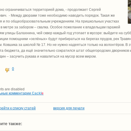
жно ограничиваться территорией дома, - продолжает Сергей
вич. - Между дворами тоже необходимо наводить порядок. Такая же
я и по общеобразовательным учреждениям. На пришкольных участках
а в метре за забором – свалка. Особое пожелание к владельцам гаражей
ям улицы Балахнина, чей сквер каждый год утопает в мусоре: выйдите на субб
иции помощники «зелёных» будут прибираться на берегах прудов, рек Травян
м. Ковшика за школой № 17. Но не нужно надеяться только на волонтёров. В э
а бюджета, да ещё значительно сократился штат общегородских дворников 
дин – засучить рукава и навалиться на мусор всем миром.
0
s are disabled
ьные комментарии
Cackl
e
рейти к списку статей
версия для печати
ите также: