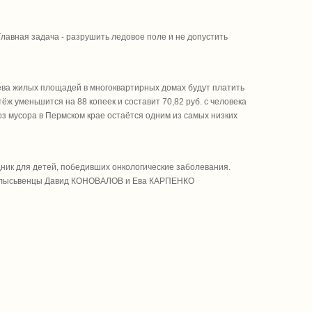
лавная задача - разрушить ледовое поле и не допустить
ева жилых площадей в многоквартирных домах будут платить
тёж уменьшится на 88 копеек и составит 70,82 руб. с человека
оз мусора в Пермском крае остаётся одним из самых низких
ник для детей, победивших онкологические заболевания.
ли и лысьвенцы Давид КОНОВАЛОВ и Ева КАРПЕНКО