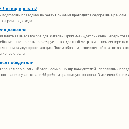
? Ликвидировать!
х подготовки к паводкам на реках Прикамья проводятся ледорезные работы. Г
 во время ледохода
еля дешевле
я плата за вывоз мусора для жителей Прикамья будет снижена. Теперь хозя
пейки меньше, то есть по 3,35 руб. за квадратный метр. В частном секторе пла
более чем за двух проживающих). Таким образом, ежемесячный платеж за выв
егионов страны
 все победители
 прошёл региональный этап Всемирных игр победителей - спортивный празд
 состязаниях участвовали 65 ребят из разных уголков края. В их числе бы