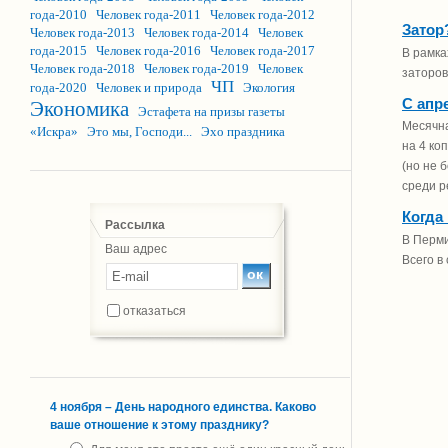
года-2010
Человек года-2011
Человек года-2012
Затор
Человек года-2013
Человек года-2014
Человек
года-2015
Человек года-2016
Человек года-2017
В рамка
Человек года-2018
Человек года-2019
Человек
заторов
ЧП
года-2020
Человек и природа
Экология
С апр
Экономика
Эстафета на призы газеты
Месячна
«Искра»
Это мы, Господи...
Эхо праздника
на 4 ко
(но не 
среди р
Когда
Рассылка
В Перми
Ваш адрес
Всего в
отказаться
4 ноября – День народного единства. Каково
ваше отношение к этому празднику?