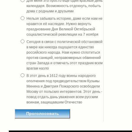
Для меня это просто ещё один красный день
календаря. Возможность отдохнуть, побыть
дома с родными и друзьями
Нельзя забывать историю, даже если нам не
нравится её наследие. Нужно вернуть
празднование Дня Великой Октябрьской
социалистической революции на 7 ноября
Сегодня в связи с политической обстановкой
в мире как никогда ощущается единство
российского народа. Нам нужно сплотиться
против санкций, неправомерных обвинений
стран Запада и отмечать этот праздник всем
врагам назло
В этот день в 1612 году воины народного
ополчения под предводительством Кузьмы
Минина и Дмитрия Пожарского освободили
Москву от польских интервентов. Этот день -
повод отдать дань уважения всем русским
воинам, защищавшим Отечество