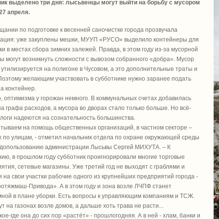
ник выделено три дня: лысьвенцы могут выйти на борьбу с мусором
 27 апреля.
щании по подготовке к весенней саночистке города прозвучала
ация: уже закуплены мешки, МУУП «РУСО» выделило контейнеры для
ки в местах сбора зимних залежей. Правда, в этом году из-за мусорной
 могут возникнуть сложности с вывозом собранного «добра». Мусор
 утилизируется на полигоне в Чусовом, а это дополнительные траты и
Поэтому желающим участвовать в субботнике нужно заранее подать
на контейнер.
, оптимизма у горожан немного. В коммунальных счетах добавилась
а графа расходов, а мусора во дворах стало только больше. Но всё-
ологи надеются на сознательность большинства.
итываем на помощь общественных организаций, в частном секторе –
 по улицам, - отметил начальник отдела по охране окружающей среды
одопользованию администрации Лысьвы Сергей МИХУТА. – К
ию, в прошлом году субботник проигнорировали многие торговые
ятия, сетевые магазины. Уже третий год не выходят с граблями и
 на свои участки рабочие одного из крупнейших предприятий города -
отяжмаш-Привода». А в этом году и зона возле ЛЧПФ станет
ной в плане уборки. Есть вопросы к управляющим компаниям и ТСЖ.
т на газонах возле домов, а дальше хоть трава не расти...
 кое-где она до сих пор «растёт» - прошлогодняя. А в ней - хлам, банки и