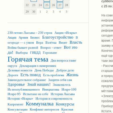
суббот
22
23
24
25
26
27
28
с 25 по
29
30
1
2
3
4
5
На сове
информ
установ
реформы
230-летию Лысьвы – 230 строк
Акции «Искры»
сегодня
Благоустройство
Акция
Армия
Бизнес
В
время. 
Власть
огороде — с умом
Вера
Взлётка
Визит
заявку 
Вот это
Война бывает разной
Вопрос - ответ
Конечно
да!
Выборы
ГИБДД
Горожане
ещё одн
Горячая тема
Два вопроса главе
таки эк
округа
Декларация о намерениях
- Рассч
Деловые новости
День Победы
Доброе дело
старших
Есть повод
Жизнь
Дороги
Есть проблема
и прир
Законодательное собрание
Защити себя сам
сожален
Здоровье
Знай наших!
Знакомьтесь
предпри
Из неопубликованного
Инициатива
Искре-100
мётлами
Искре-95
Испытано на себе
История Лысьвы
«Электр
История «Искры»
История и современность
проблем
Коммуналка
Конкурсы
Капремонт
Приберу
Консультации
Конфликт интересов
Красная
Кстати,