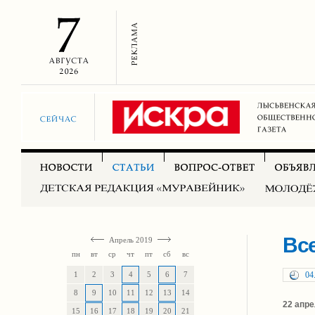
Вс
Апрель 2019
пн
вт
ср
чт
пт
сб
вс
1
2
3
4
5
6
7
04
8
9
10
11
12
13
14
22 апре
15
16
17
18
19
20
21