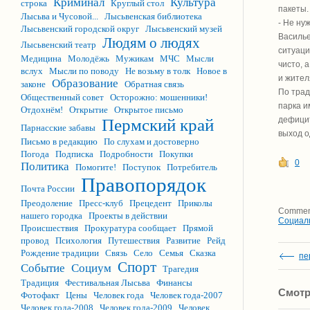
Криминал
Культура
строка
Круглый стол
пакеты.
Лысьва и Чусовой...
Лысьвенская библиотека
- Не ну
Лысьвенский городской округ
Лысьвенский музей
Василье
Людям о людях
Лысьвенский театр
ситуаци
Медицина
Молодёжь
Мужикам
МЧС
Мысли
чисто, 
вслух
Мысли по поводу
Не возьму в толк
Новое в
и жител
Образование
законе
Обратная связь
По трад
Общественный совет
Осторожно: мошенники!
парка и
Отдохнём!
Открытие
Открытое письмо
дефицит
Пермский край
Парнасские забавы
выход о
Письмо в редакцию
По слухам и достоверно
Погода
Подписка
Подробности
Покупки
0
Политика
Помогите!
Поступок
Потребитель
Правопорядок
Почта России
Преодоление
Пресс-клуб
Прецедент
Приколы
Comment
нашего городка
Проекты в действии
Социал
Происшествия
Прокуратура сообщает
Прямой
провод
Психология
Путешествия
Развитие
Рейд
Рождение традиции
Связь
Село
Семья
Сказка
пе
Спорт
Событие
Социум
Трагедия
Традиция
Фестивальная Лысьва
Финансы
Смотр
Фотофакт
Цены
Человек года
Человек года-2007
Человек года-2008
Человек года-2009
Человек