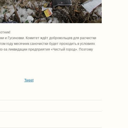
отник!
ки и Гусиновки. Комитет ждёт добровольцев для расчистки
том году месячник саночистки будет проходить в условиях
из-за ликвидации предприятия «Чистый город». Поэтому
Tweet