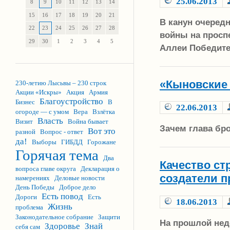
25.06.2013
8
9
10
11
12
13
14
15
16
17
18
19
20
21
В канун очеред
22
23
24
25
26
27
28
войны на просп
29
30
1
2
3
4
5
Аллеи Победит
«Кыновские 
230-летию Лысьвы – 230 строк
Акции «Искры»
Акция
Армия
Благоустройство
Бизнес
В
22.06.2013
огороде — с умом
Вера
Взлётка
Власть
Визит
Война бывает
Зачем глава бр
Вот это
разной
Вопрос - ответ
да!
Выборы
ГИБДД
Горожане
Горячая тема
Два
Качество ст
вопроса главе округа
Декларация о
создатели п
намерениях
Деловые новости
День Победы
Доброе дело
Есть повод
Дороги
Есть
18.06.2013
Жизнь
проблема
Законодательное собрание
Защити
На прошлой нед
Здоровье
Знай
себя сам