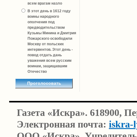
всем врагам назло
В этот день в 1612 году
воины народного
ополчения под
предводительством
Кузьмы Минина и Дмитрия
Пожарского освободили
Москву от польских
интервентов. Этот день -
повод отдать дань
уважения всем русским
воинам, защищавшим
Отечество
Газета «Искра». 618900, П
Электронная почта:
iskra-
ООО «Искра». Учредитель