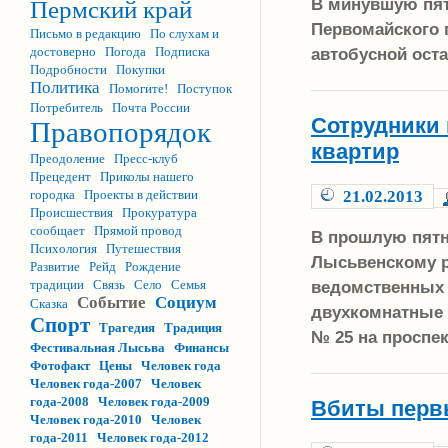
В минувшую пят
Пермский край
Первомайского п
Письмо в редакцию
По слухам и
автобусной оста
достоверно
Погода
Подписка
Подробности
Покупки
Политика
Помогите!
Поступок
Потребитель
Почта России
Сотрудники
Правопорядок
квартир
Преодоление
Пресс-клуб
Прецедент
Приколы нашего
городка
Проекты в действии
21.02.2013
Происшествия
Прокуратура
сообщает
Прямой провод
В прошлую пятн
Психология
Путешествия
Лысьвенскому р
Развитие
Рейд
Рождение
традиции
Связь
Село
Семья
ведомственных 
Событие
Социум
Сказка
двухкомнатные 
Спорт
Трагедия
Традиция
№ 25 на проспе
Фестивальная Лысьва
Финансы
Фотофакт
Цены
Человек года
Человек года-2007
Человек
года-2008
Человек года-2009
Вбиты перв
Человек года-2010
Человек
года-2011
Человек года-2012