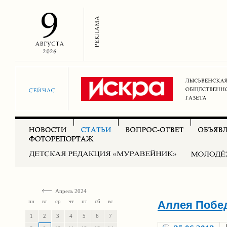
Апрель 2024
пн
вт
ср
чт
пт
сб
вс
Аллея Побед
1
2
3
4
5
6
7