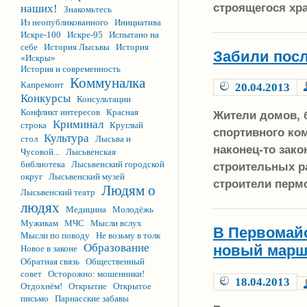
строящегося хр
наших!
Знакомьтесь
Из неопубликованного
Инициатива
Искре-100
Искре-95
Испытано на
себе
История Лысьвы
История
Забили пос
«Искры»
История и современность
Коммуналка
Капремонт
20.04.2013
Конкурсы
Консультации
Конфликт интересов
Красная
Жители домов, 
Криминал
строка
Круглый
спортивного ко
Культура
стол
Лысьва и
наконец-то зак
Чусовой...
Лысьвенская
библиотека
Лысьвенский городской
строительных ра
округ
Лысьвенский музей
строители перм
Людям о
Лысьвенский театр
людях
Медицина
Молодёжь
Мужикам
МЧС
Мысли вслух
В Первомайс
Мысли по поводу
Не возьму в толк
Образование
новый марш
Новое в законе
Обратная связь
Общественный
совет
Осторожно: мошенники!
18.04.2013
Отдохнём!
Открытие
Открытое
письмо
Парнасские забавы