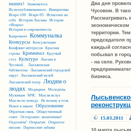
Два дня провел
наших!
Знакомьтесь
Из неопубликованного
Инициатива
Чусовом. В так
Искре-100
Искре-95
Испытано на
Рассматривать в
себе
История Лысьвы
История
экономическом р
«Искры»
История и современность
территории. Тем
Коммуналка
Капремонт
председателя п
Конкурсы
Консультации
каждый согласн
Конфликт интересов
Красная
Криминал
строка
Круглый
побывал в горо
Культура
стол
Лысьва и
- на селе. Руко
Чусовой...
Лысьвенская
предпринимател
библиотека
Лысьвенский городской
округ
Лысьвенский музей
бизнеса.
Людям о
Лысьвенский театр
людях
Медицина
Молодёжь
Мужикам
МЧС
Мысли вслух
Лысьвенское
Мысли по поводу
Не возьму в толк
реконструк
Образование
Новое в законе
Обратная связь
Общественный
совет
Осторожно: мошенники!
15.03.2011
Отдохнём!
Открытие
Открытое
письмо
Парнасские забавы
10 марта лысьве