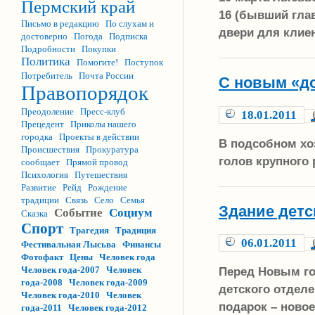
Пермский край
16 (бывший гла
Письмо в редакцию
По слухам и
двери для клие
достоверно
Погода
Подписка
Подробности
Покупки
Политика
Помогите!
Поступок
Потребитель
Почта России
С новым «д
Правопорядок
Преодоление
Пресс-клуб
18.01.2011
Прецедент
Приколы нашего
городка
Проекты в действии
В подсобном хо
Происшествия
Прокуратура
голов крупного 
сообщает
Прямой провод
Психология
Путешествия
Развитие
Рейд
Рождение
традиции
Связь
Село
Семья
Здание детс
Событие
Социум
Сказка
Спорт
Трагедия
Традиция
06.01.2011
Фестивальная Лысьва
Финансы
Фотофакт
Цены
Человек года
Человек года-2007
Человек
Перед Новым го
года-2008
Человек года-2009
детского отдел
Человек года-2010
Человек
подарок – новое
года-2011
Человек года-2012