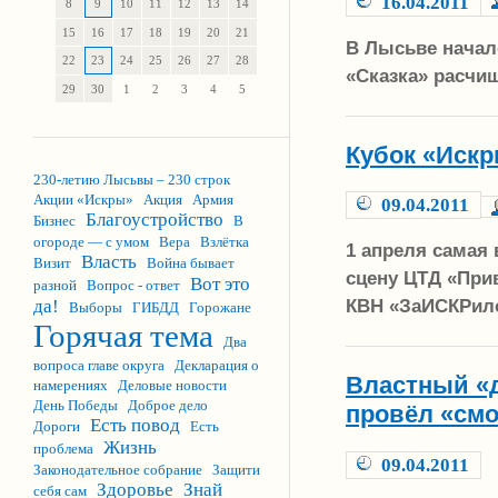
16.04.2011
8
9
10
11
12
13
14
15
16
17
18
19
20
21
В Лысьве начал
22
23
24
25
26
27
28
«Сказка» расчи
29
30
1
2
3
4
5
Кубок «Иск
230-летию Лысьвы – 230 строк
Акции «Искры»
Акция
Армия
09.04.2011
Благоустройство
Бизнес
В
огороде — с умом
Вера
Взлётка
1 апреля самая
Власть
Визит
Война бывает
сцену ЦТД «При
Вот это
разной
Вопрос - ответ
КВН «ЗаИСКРило
да!
Выборы
ГИБДД
Горожане
Горячая тема
Два
вопроса главе округа
Декларация о
Властный «д
намерениях
Деловые новости
День Победы
Доброе дело
провёл «смо
Есть повод
Дороги
Есть
Жизнь
проблема
09.04.2011
Законодательное собрание
Защити
Здоровье
Знай
себя сам