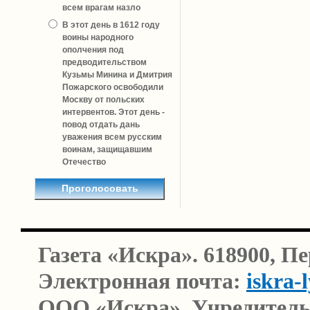
всем врагам назло
В этот день в 1612 году
воины народного
ополчения под
предводительством
Кузьмы Минина и Дмитрия
Пожарского освободили
Москву от польских
интервентов. Этот день -
повод отдать дань
уважения всем русским
воинам, защищавшим
Отечество
Газета «Искра». 618900, П
Электронная почта:
iskra-
ООО «Искра». Учредитель