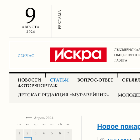
Апрель 2024
пн
вт
ср
чт
пт
сб
вс
Новое пожар
1
2
3
4
5
6
7